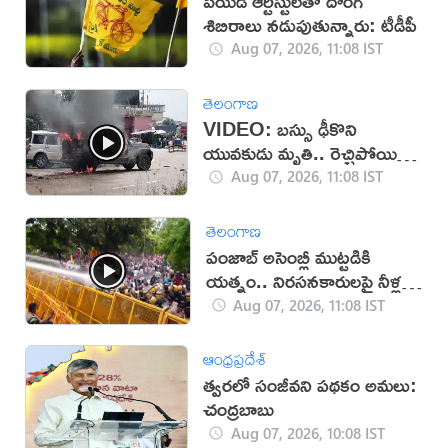
పెయిడ్ ఆర్టిస్టులతో దొంగ
శిబిరాలు నడుపుతున్నారు: టీడీపీ
Aug 07, 2026, 11:08 IST
తెలంగాణ
VIDEO: బస్సు ఢీకొని
యువకుడు మృతి.. రెచ్చిపోయిన
స్థానికులు!
Aug 07, 2026, 11:08 IST
తెలంగాణ
పంజాబ్ అసెంబ్లీ ముట్టడికి
యత్నం.. నిరసనకారులపై నీళ్ల
ఫిరంగులు!
Aug 07, 2026, 11:08 IST
ఆంధ్రప్రదేశ్
త్వరలో సంజీవని పథకం అమలు:
చంద్రబాబు
Aug 07, 2026, 10:08 IST