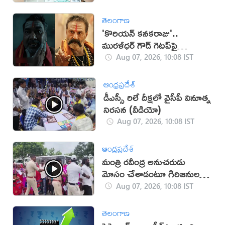
తెలంగాణ
'కొరియన్ కనకరాజు'..
మురళీధర్ గౌడ్ గెటప్‌పై
విమర్శలు!
Aug 07, 2026, 10:08 IST
ఆంధ్రప్రదేశ్
డీఎస్సీ రిలే దీక్ష‌లో వైసీపీ వినూత్న
నిర‌స‌న‌ (వీడియో)
Aug 07, 2026, 10:08 IST
ఆంధ్రప్రదేశ్
మంత్రి రవీంద్ర అనుచరుడు
మోసం చేశాడంటూ గిరిజనుల
నిరసన
Aug 07, 2026, 10:08 IST
తెలంగాణ