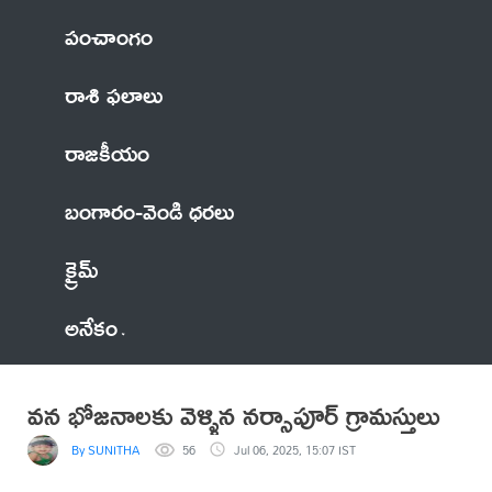
పంచాంగం
రాశి ఫలాలు
రాజకీయం
బంగారం-వెండి ధరలు
క్రైమ్
అనేకం
వన భోజనాలకు వెళ్ళిన నర్సాపూర్ గ్రామస్తులు
By SUNITHA
56
Jul 06, 2025, 15:07 IST