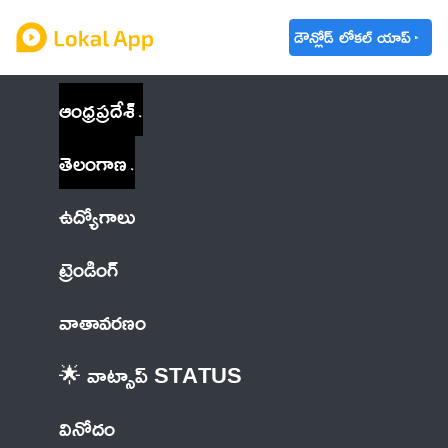
డౌన్లోడ్ లోకల్ యాప్
ఆంధ్రప్రదేశ్
తెలంగాణ
ఉద్యోగాలు
ట్రెండింగ్
వాతావరణం
🌟 వాట్సాప్ STATUS
వినోదం