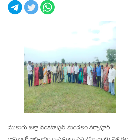
ములుగు జిల్లా వెంకటాపుర్ మండలం నర్సాపూర్
గ్రామంలో ఆదివారం గ్రామస్తులు వన భోజనాలకు వెళ్ళడం