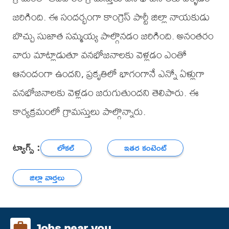
జరిగింది. ఈ సందర్భంగా కాంగ్రెస్ పార్టీ జిల్లా నాయకుడు
బొచ్చు సుజాత సమ్మయ్య పాల్గొనడం జరిగింది. అనంతరం
వారు మాట్లాడుతూ వనభోజనాలకు వెళ్లడం ఎంతో
ఆనందంగా ఉందని, ప్రకృతిలో భాగంగానే ఎన్నో ఏళ్లుగా
వనభోజనాలకు వెళ్లడం జరుగుతుందని తెలిపారు. ఈ
కార్యక్రమంలో గ్రామస్తులు పాల్గొన్నారు.
ట్యాగ్స్ :
లోకల్
ఇతర కంటెంట్
జిల్లా వార్తలు
Jobs near you