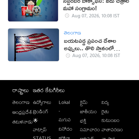
సెప్టెంబర్ బాక్సాఫీస్: ఐదు చిత్రాల
మహా సంగ్రామం!
Aug 07, 2026, 10:08 IST
తెలంగాణ
బయటపడ్డ ప్రపంచ దేశాల
అప్పులు.. తొలి స్థానంలో
అమెరికా
Aug 07, 2026, 10:08 IST
రాష్ట్రాలు
ఇతర కేటగిరీలు
తెలంగాణ
ఉద్యోగాలు
Lokal
క్రైమ్
విద్య
-
ట్రెండింగ్
జాతీయం
రైతు
ఆంధ్రప్రదేశ్
మగువ
కుటుంబం
🌟
భక్తి
తమిళనాడు
వినోదం
వాట్సాప్
సమాచారం
వాతావరణం
STATUS
కరోనా
క్లాసిఫైడ్స్
వ్యాపార