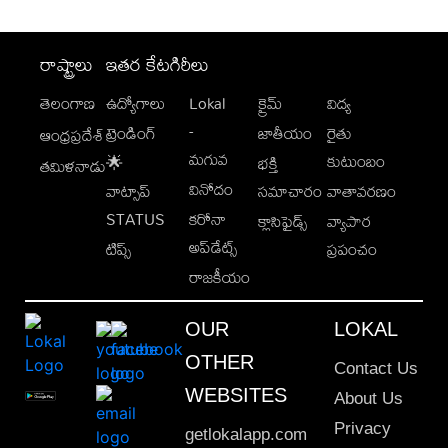
రాష్ట్రాలు
ఇతర కేటగిరీలు
తెలంగాణ
ఉద్యోగాలు
Lokal
క్రైమ్
విద్య
-
ట్రెండింగ్
జాతీయం
రైతు
ఆంధ్రప్రదేశ్
మగువ
కుటుంబం
🌟
భక్తి
తమిళనాడు
వినోదం
వాట్సాప్
సమాచారం
వాతావరణం
STATUS
కరోనా
క్లాసిఫైడ్స్
వ్యాపార
అప్‌డేట్స్
టిప్స్
ప్రపంచం
రాజకీయం
OUR
LOKAL
OTHER
Contact Us
WEBSITES
About Us
Privacy
getlokalapp.com