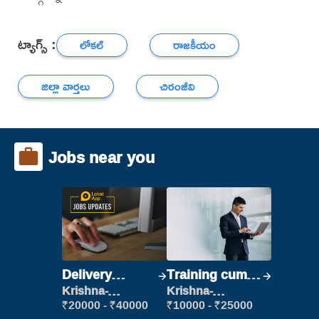
ట్యాగ్స్ :
లోకల్
రాజకీయం
జిల్లా వార్తలు
చిరంజీవి
Jobs near you
Delivery
Training cum
Executive
Placement
Krishna-
Krishna-
vijayawada
vijayawada
₹20000 - ₹40000
₹10000 - ₹25000