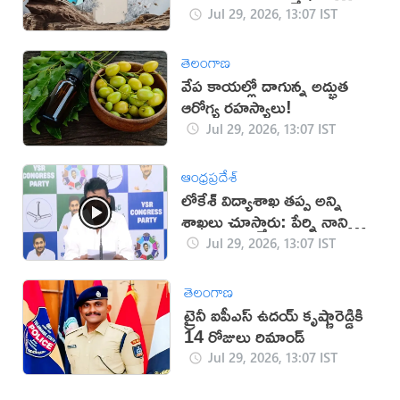
విడుదల
Jul 29, 2026, 13:07 IST
తెలంగాణ
వేప కాయల్లో దాగున్న అద్భుత
ఆరోగ్య రహస్యాలు!
Jul 29, 2026, 13:07 IST
ఆంధ్రప్రదేశ్
లోకేశ్ విద్యాశాఖ తప్ప అన్ని
శాఖలు చూస్తారు: పేర్ని నాని
(వీడియో)
Jul 29, 2026, 13:07 IST
తెలంగాణ
ట్రైనీ ఐపీఎస్ ఉదయ్ కృష్ణారెడ్డికి
14 రోజులు రిమాండ్
Jul 29, 2026, 13:07 IST