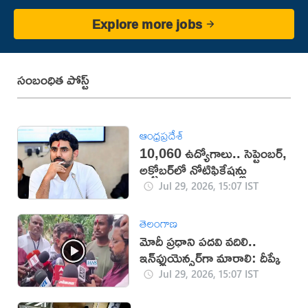
Explore more jobs
సంబంధిత పోస్ట్
ఆంధ్రప్రదేశ్
10,060 ఉద్యోగాలు.. సెప్టెంబర్,
అక్టోబర్‌లో నోటిఫికేషన్లు
Jul 29, 2026, 15:07 IST
తెలంగాణ
మోదీ ప్రధాని పదవి వదిలి..
ఇన్‌ఫ్లుయెన్సర్‌గా మారాలి: దీప్కే
Jul 29, 2026, 15:07 IST