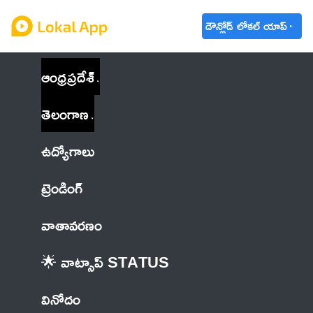
డౌన్లోడ్ లోకల్ యాప్
ఆంధ్రప్రదేశ్
తెలంగాణ
ఉద్యోగాలు
ట్రెండింగ్
వాతావరణం
🌟 వాట్సాప్ STATUS
వినోదం