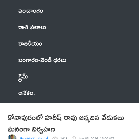
పంచాంగం
రాశి ఫలాలు
రాజకీయం
బంగారం-వెండి ధరలు
క్రైమ్
అనేకం
కోనాపురంలో హరీష్ రావు జన్మదిన వేడుకలు
ఘనంగా నిర్వహణ
By రిపోర్టర్ కల్లేపు ప్రణీత్
1418
Jun 03, 2026, 15:06 IST