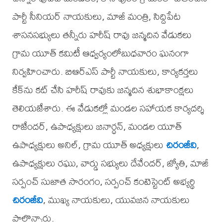
పార్టీ సీనియర్ నాయకులు, మాజీ మంత్రి, సిద్దిపేట
శాసనసభ్యులు తన్నీరు హరీష్ రావు జన్మదిన వేడుకలు
గ్రామ యూత్ కమిటీ ఆధ్వర్యంలోబుధవారం ఘనంగా
నిర్వహించారు. బిఆర్ఎస్ పార్టీ నాయకులు, కార్యకర్తలు
కేక్‌ను కట్ చేసి హరీష్ రావుకు జన్మదిన శుభాకాంక్షలు
తెలియజేశారు. ఈ వేడుకల్లో మండల సహాయక కార్యదర్శి
రాజేందర్, ఉపాధ్యక్షులు జనార్ధన్, మండల యూత్
ఉపాధ్యక్షులు అనిల్, గ్రామ యూత్ అధ్యక్షులు
చిరంజీవి
,
ఉపాధ్యక్షులు రఘు, వార్డు సభ్యులు దేవేందర్, జ్యోతి, మాజీ
సర్పంచ్ సుజాత సారంగం, సర్పంచ్ కంటెస్టెంట్ అభ్యర్థి
చిరంజీవి
, ముఖ్య నాయకులు, యువజన నాయకులు
పాల్గొన్నారు.