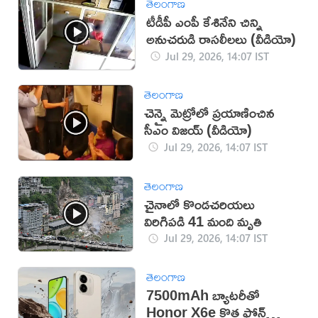
తెలంగాణ
టీడీపీ ఎంపీ కేశినేని చిన్ని
అనుచరుడి రాసలీలలు (వీడియో)
Jul 29, 2026, 14:07 IST
తెలంగాణ
చెన్నై మెట్రోలో ప్రయాణించిన
సీఎం విజయ్ (వీడియో)
Jul 29, 2026, 14:07 IST
తెలంగాణ
చైనాలో కొండచరియలు
విరిగిపడి 41 మంది మృతి
Jul 29, 2026, 14:07 IST
తెలంగాణ
7500mAh బ్యాటరీతో
Honor X6e కొత్త ఫోన్