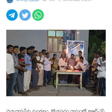
చెన్నారావుపేట మండలం, కోనాపురం గ్రామంలో బిఆర్ఎస్