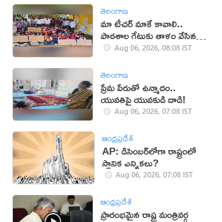
తెలంగాణ
మా టీచర్‌ మాకే కావాలి..
పాఠశాల గేటుకు తాళం వేసిన
విద్యార్థులు
Aug 06, 2026, 08:08 IST
తెలంగాణ
ప్రేమ పేరుతో ఉన్మాదం..
యువతిపై యువకుడి దాడి!
Aug 06, 2026, 07:08 IST
ఆంధ్రప్రదేశ్
AP: డిసెంబర్‌లోగా రాష్ట్రంలో
స్థానిక ఎన్నికలు?
Aug 06, 2026, 07:08 IST
ఆంధ్రప్రదేశ్
ప్రారంభమైన రాష్ట్ర మంత్రివర్గ