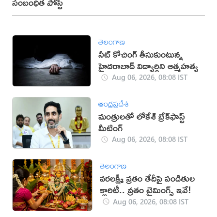
సంబంధిత పోస్ట్
తెలంగాణ
నీట్ కోచింగ్ తీసుకుంటున్న
హైదరాబాద్ విద్యార్థిని ఆత్మహత్య
Aug 06, 2026, 08:08 IST
ఆంధ్రప్రదేశ్
మంత్రులతో లోకేశ్ బ్రేక్‌ఫాస్ట్
మీటింగ్
Aug 06, 2026, 08:08 IST
తెలంగాణ
వరలక్ష్మీ వ్రతం తేదీపై పండితుల
క్లారిటీ.. వ్రతం టైమింగ్స్ ఇవే!
Aug 06, 2026, 08:08 IST