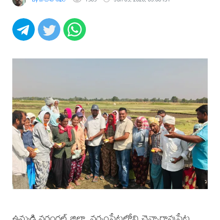
ఉమ్మడి వరంగల్ జిల్లా, నర్సంపేటలోని చెన్నారావుపేట