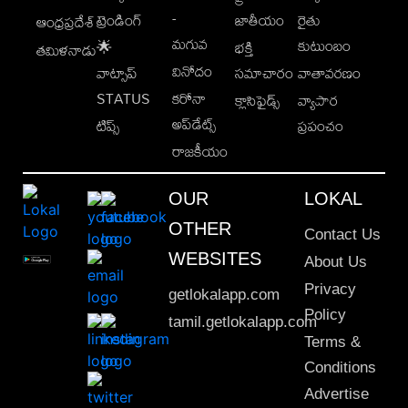
-
ట్రెండింగ్
జాతీయం
రైతు
ఆంధ్రప్రదేశ్
మగువ
కుటుంబం
🌟
భక్తి
తమిళనాడు
వినోదం
వాట్సాప్
సమాచారం
వాతావరణం
STATUS
కరోనా
క్లాసిఫైడ్స్
వ్యాపార
అప్‌డేట్స్
టిప్స్
ప్రపంచం
రాజకీయం
OUR
LOKAL
OTHER
Contact Us
WEBSITES
About Us
Privacy
getlokalapp.com
Policy
tamil.getlokalapp.com
Terms &
Conditions
Advertise