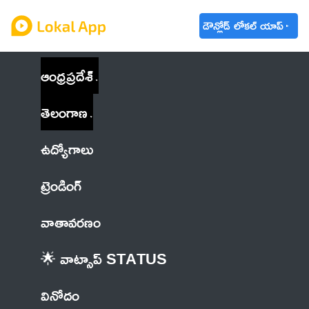
డౌన్లోడ్ లోకల్ యాప్
ఆంధ్రప్రదేశ్
తెలంగాణ
ఉద్యోగాలు
ట్రెండింగ్
వాతావరణం
🌟 వాట్సాప్ STATUS
వినోదం