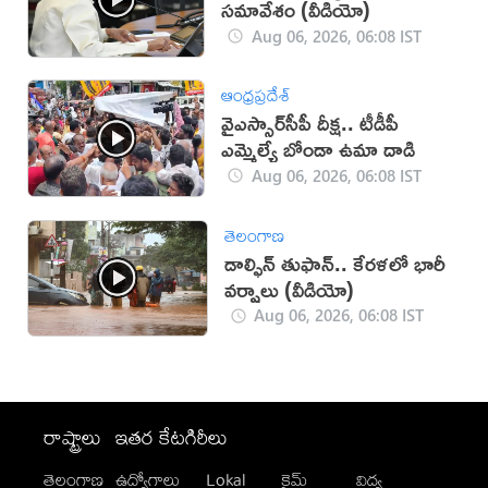
సమావేశం (వీడియో)
Aug 06, 2026, 06:08 IST
ఆంధ్రప్రదేశ్
వైఎస్సార్‌సీపీ దీక్ష.. టీడీపీ
ఎమ్మెల్యే బోండా ఉమా దాడి
Aug 06, 2026, 06:08 IST
తెలంగాణ
డాల్ఫిన్ తుఫాన్.. కేరళలో భారీ
వర్షాలు (వీడియో)
Aug 06, 2026, 06:08 IST
రాష్ట్రాలు
ఇతర కేటగిరీలు
తెలంగాణ
ఉద్యోగాలు
Lokal
క్రైమ్
విద్య