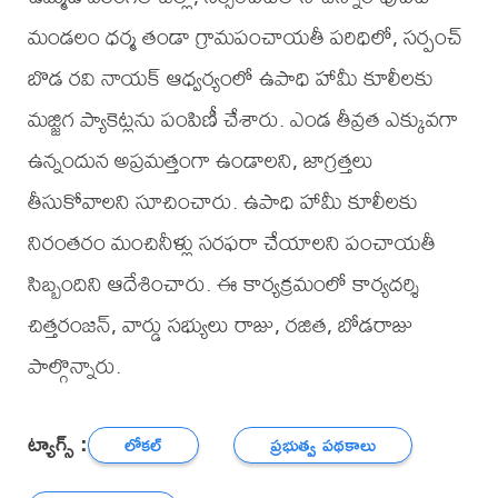
మండలం ధర్మ తండా గ్రామపంచాయతీ పరిధిలో, సర్పంచ్
బొడ రవి నాయక్ ఆధ్వర్యంలో ఉపాధి హామీ కూలీలకు
మజ్జిగ ప్యాకెట్లను పంపిణీ చేశారు. ఎండ తీవ్రత ఎక్కువగా
ఉన్నందున అప్రమత్తంగా ఉండాలని, జాగ్రత్తలు
తీసుకోవాలని సూచించారు. ఉపాధి హామీ కూలీలకు
నిరంతరం మంచినీళ్లు సరఫరా చేయాలని పంచాయతీ
సిబ్బందిని ఆదేశించారు. ఈ కార్యక్రమంలో కార్యదర్శి
చిత్తరంజన్, వార్డు సభ్యులు రాజు, రజిత, బోడరాజు
పాల్గొన్నారు.
ట్యాగ్స్ :
లోకల్
ప్రభుత్వ పథకాలు