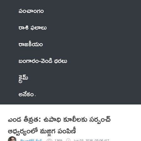
పంచాంగం
రాశి ఫలాలు
రాజకీయం
బంగారం-వెండి ధరలు
క్రైమ్
అనేకం
ఎండ తీవ్రత: ఉపాధి కూలీలకు సర్పంచ్
ఆధ్వర్యంలో మజ్జిగ పంపిణీ
By జాటోత్ శేఖర్
1369
Jun 03, 2026, 05:06 IST