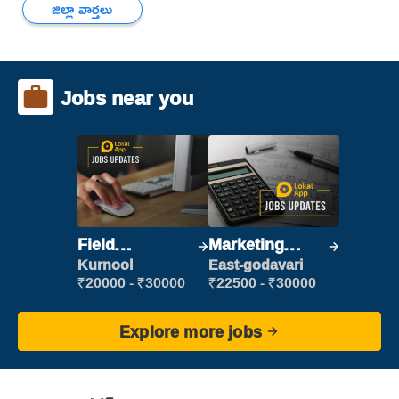
జిల్లా వార్తలు
Jobs near you
Field
Marketing
Marketing
Executive
Kurnool
East-godavari
Executive
₹20000 - ₹30000
₹22500 - ₹30000
Explore more jobs