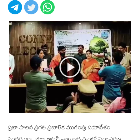
ప్రజా-పాలన ప్రగతి-ప్రణాళిక ముగింపు సమావేశం
సందర్భంగా, జిల్లా అటవీ శాఖ ఆధ్వర్యంలో పర్యావరణ