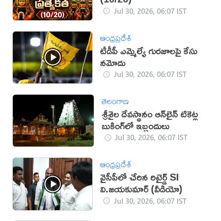
Jul 30, 2026, 06:07 IST
ఆంధ్రప్రదేశ్
టీడీపీ ఎమ్మెల్యే గురజాలపై కేసు
న‌మోదు
Jul 30, 2026, 06:07 IST
తెలంగాణ
శ్రీశైల దేవస్థానం ఆన్‌లైన్‌ టికెట్ల
బుకింగ్‌లో ఇబ్బందులు
Jul 30, 2026, 06:07 IST
ఆంధ్రప్రదేశ్
వైసీపీలో చేరిన రిటైర్డ్ SI
వి.జయకుమార్ (వీడియో)
Jul 30, 2026, 06:07 IST