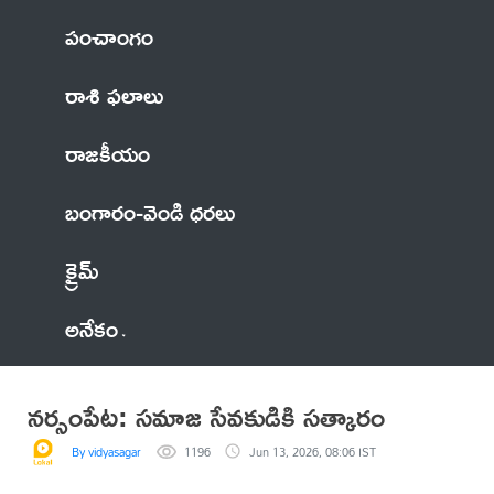
పంచాంగం
రాశి ఫలాలు
రాజకీయం
బంగారం-వెండి ధరలు
క్రైమ్
అనేకం
నర్సంపేట: సమాజ సేవకుడికి సత్కారం
By vidyasagar
1196
Jun 13, 2026, 08:06 IST