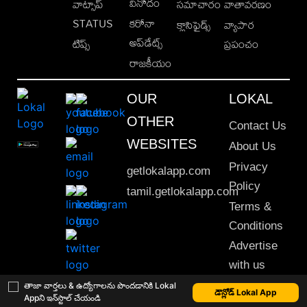
వినోదం
వాట్సాప్
సమాచారం
వాతావరణం
STATUS
కరోనా
క్లాసిఫైడ్స్
వ్యాపార
అప్‌డేట్స్
టిప్స్
ప్రపంచం
రాజకీయం
OUR
LOKAL
OTHER
Contact Us
WEBSITES
About Us
Privacy
getlokalapp.com
Policy
tamil.getlokalapp.com
Terms &
Conditions
Advertise
with us
Sitemap
తాజా వార్తలు & ఉద్యోగాలను పొందడానికి Lokal
డౌన్లోడ్ Lokal App
Appని ఇన్‌స్టాల్ చేయండి
This material may not be published, transmitted, rewritten or redistributed. © 2020 Lokal App. All rights reserved.