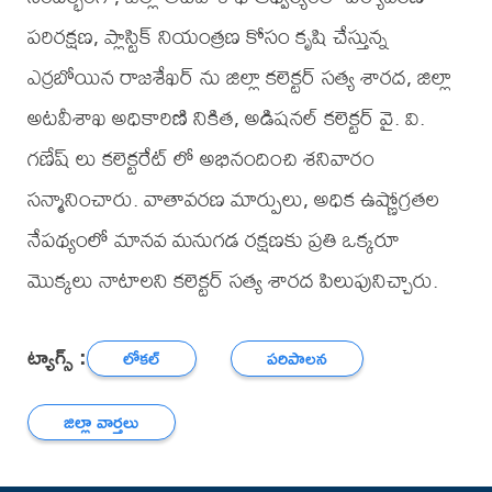
పరిరక్షణ, ప్లాస్టిక్ నియంత్రణ కోసం కృషి చేస్తున్న
ఎర్రబోయిన రాజశేఖర్ ను జిల్లా కలెక్టర్ సత్య శారద, జిల్లా
అటవీశాఖ అధికారిణి నికిత, అడిషనల్ కలెక్టర్ వై. వి.
గణేష్ లు కలెక్టరేట్ లో అభినందించి శనివారం
సన్మానించారు. వాతావరణ మార్పులు, అధిక ఉష్ణోగ్రతల
నేపథ్యంలో మానవ మనుగడ రక్షణకు ప్రతి ఒక్కరూ
మొక్కలు నాటాలని కలెక్టర్ సత్య శారద పిలుపునిచ్చారు.
ట్యాగ్స్ :
లోకల్
పరిపాలన
జిల్లా వార్తలు