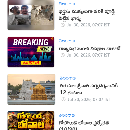
తెలంగాణ
భర్తను ముక్కలుగా నరికి పూడ్చి
పెట్టిన భార్య
Jul 30, 2026, 07:07 IST
తెలంగాణ
రాజ్యసభ నుంచి విపక్షాల వాకౌట్
Jul 30, 2026, 07:07 IST
తెలంగాణ
తిరుమల శ్రీవారి సర్వదర్శనానికి
12 గంటలు
Jul 30, 2026, 07:07 IST
తెలంగాణ
గోల్కొండ బోనాల ప్రత్యేకత
(10/20)