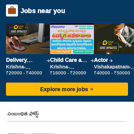
Jobs near you
Delivery
Child Care and
Actor
Executive
Patient care
Krishna-
Krishna-
Vishakapatnam-
vijayawada
vijayawada
new
₹20000 - ₹40000
₹16000 - ₹20000
₹40000 - ₹50000
Explore more jobs
సంబంధిత పోస్ట్