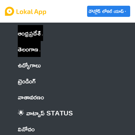
డౌన్లోడ్ లోకల్ యాప్
ఆంధ్రప్రదేశ్
తెలంగాణ
ఉద్యోగాలు
ట్రెండింగ్
వాతావరణం
🌟 వాట్సాప్ STATUS
వినోదం