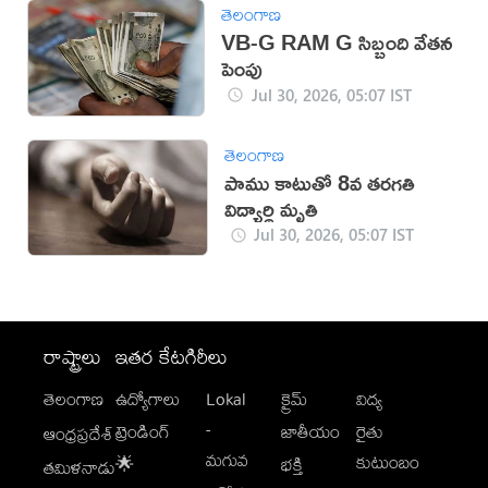
తెలంగాణ
VB-G RAM G సిబ్బంది వేతన
పెంపు
Jul 30, 2026, 05:07 IST
తెలంగాణ
పాము కాటుతో 8వ తరగతి
విద్యార్థి మృతి
Jul 30, 2026, 05:07 IST
రాష్ట్రాలు
ఇతర కేటగిరీలు
తెలంగాణ
ఉద్యోగాలు
Lokal
క్రైమ్
విద్య
-
ట్రెండింగ్
జాతీయం
రైతు
ఆంధ్రప్రదేశ్
మగువ
కుటుంబం
🌟
భక్తి
తమిళనాడు