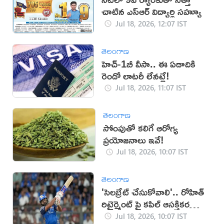
చాటిన ఎస్‌ఆర్ విద్యార్థి సహ్యూ
Jul 18, 2026, 12:07 IST
తెలంగాణ
హెచ్‌-1బీ వీసా.. ఈ ఏడాదికి
రెండో లాటరీ లేనట్లే!
Jul 18, 2026, 11:07 IST
తెలంగాణ
సోంపుతో కలిగే ఆరోగ్య
ప్రయోజనాలు ఇవే!
Jul 18, 2026, 10:07 IST
తెలంగాణ
'సెలబ్రేట్ చేసుకోవాలి'.. రోహిత్
రిటైర్మెంట్ పై కపిల్ ఆసక్తికర
వ్యాఖ్యలు
Jul 18, 2026, 10:07 IST