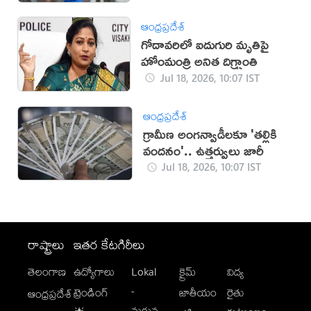
ఆంధ్రప్రదేశ్
గోదావరిలో ఐదుగురి మృతిపై
హోంమంత్రి అనిత దిగ్భ్రాంతి
Jul 18, 2026, 10:07 IST
ఆంధ్రప్రదేశ్
గ్రామీణ అంగన్వాడీలకూ 'తల్లికి
వందనం'.. ఉత్తర్వులు జారీ
Jul 18, 2026, 10:07 IST
రాష్ట్రాలు
ఇతర కేటగిరీలు
తెలంగాణ
ఉద్యోగాలు
Lokal
క్రైమ్
విద్య
-
ట్రెండింగ్
జాతీయం
రైతు
ఆంధ్రప్రదేశ్
మగువ