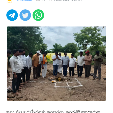
ఇల్లు లేని నిరుపేదలకు ఇందిరమ్మ ఇండ్లతో లబ్ధిదారుల