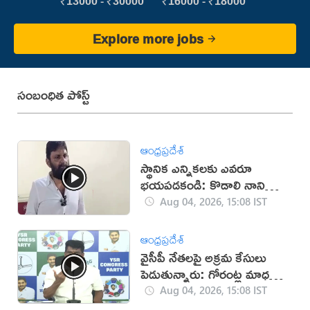
₹13000 - ₹30000
₹16000 - ₹18000
Explore more jobs
సంబంధిత పోస్ట్
ఆంధ్రప్రదేశ్
స్థానిక ఎన్నికలకు ఎవరూ
భయపడకండి: కొడాలి నాని
(వీడియో)
Aug 04, 2026, 15:08 IST
ఆంధ్రప్రదేశ్
వైసీపీ నేతలపై అక్రమ కేసులు
పెడుతున్నారు: గోరంట్ల మాధవ్
(వీడియో)
Aug 04, 2026, 15:08 IST