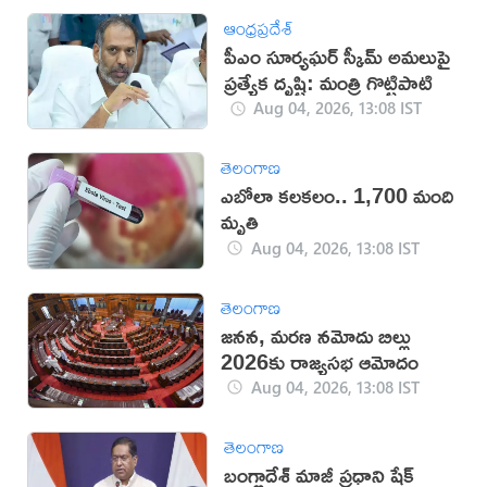
ఆంధ్రప్రదేశ్
పీఎం సూర్యఘర్ స్కీమ్ అమలుపై
ప్రత్యేక దృష్టి: మంత్రి గొట్టిపాటి
Aug 04, 2026, 13:08 IST
తెలంగాణ
ఎబోలా కలకలం.. 1,700 మంది
మృతి
Aug 04, 2026, 13:08 IST
తెలంగాణ
జనన, మరణ నమోదు బిల్లు
2026కు రాజ్యసభ ఆమోదం
Aug 04, 2026, 13:08 IST
తెలంగాణ
బంగ్లాదేశ్ మాజీ ప్రధాని షేక్