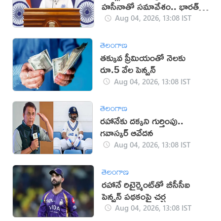
హసీనాతో సమావేశం.. భారత్
క్లారిటీ
Aug 04, 2026, 13:08 IST
తెలంగాణ
తక్కువ ప్రీమియంతో నెలకు
రూ.5 వేల పెన్షన్
Aug 04, 2026, 13:08 IST
తెలంగాణ
రహానేకు దక్కని గుర్తింపు..
గవాస్కర్ ఆవేదన
Aug 04, 2026, 13:08 IST
తెలంగాణ
రహానే రిటైర్మెంట్‌తో బీసీసీఐ
పెన్షన్ పథకంపై చర్చ
Aug 04, 2026, 13:08 IST