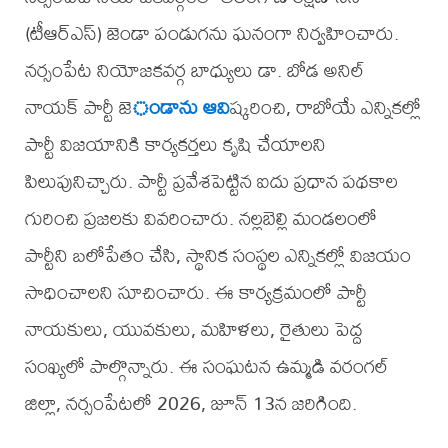
(టీఆర్ఎస్) జెండా పండుగను ఘనంగా నిర్వహించారు.
నర్సంపేట నియోజకవర్గ బాధ్యులు డా. బోడ అనిల్
నాయక్ పార్టీ జె
ండాను ఆవి
ష్కరించి, రాబోయే ఎన్నికల్లో
పార్టీ విజయానికి కార్యకర్తలు కృషి చేయాలని
పిలుపునిచ్చారు. పార్టీ ప్రవేశపెట్టిన ఐదు ప్రధాన పథకాల
గురించి ప్రజలకు వివరించారు. నల్లబెల్లి మండలంలో
పార్టీని బలోపేతం చేసి, స్థానిక సంస్థల ఎన్నికల్లో విజయం
సాధించాలని సూచించారు. ఈ కార్యక్రమంలో పార్టీ
నాయకులు, యువకులు, మహిళలు, రైతులు పెద్ద
సంఖ్యలో పాల్గొన్నారు. ఈ సంఘటన ఉమ్మడి వరంగల్
జిల్లా, నర్సంపేటలో 2026, జూన్ 13న జరిగింది.