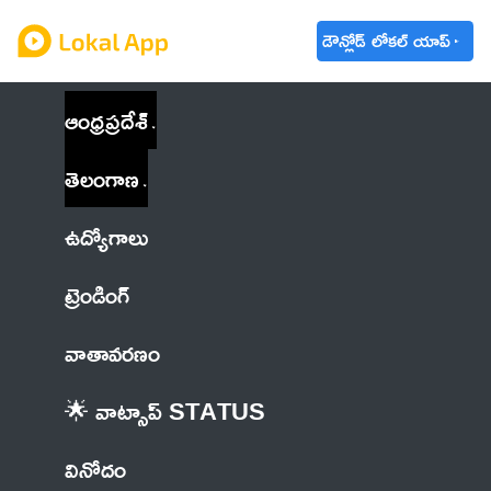
డౌన్లోడ్ లోకల్ యాప్
ఆంధ్రప్రదేశ్
తెలంగాణ
ఉద్యోగాలు
ట్రెండింగ్
వాతావరణం
🌟 వాట్సాప్ STATUS
వినోదం