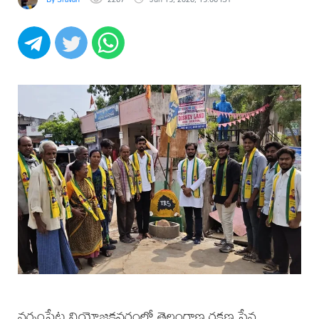
నర్సంపేట నియోజకవర్గంలో తెలంగాణ రక్షణ సేన