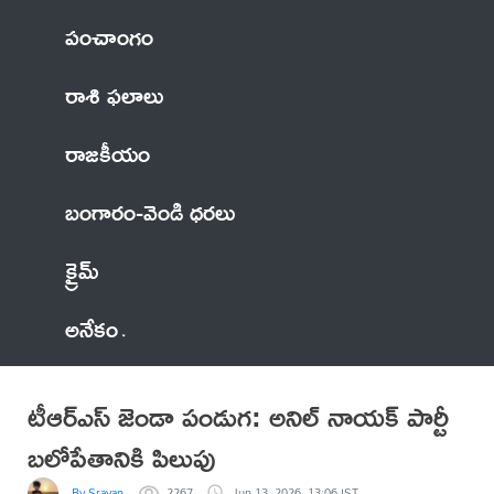
పంచాంగం
రాశి ఫలాలు
రాజకీయం
బంగారం-వెండి ధరలు
క్రైమ్
అనేకం
టీఆర్ఎస్ జెండా పండుగ: అనిల్ నాయక్ పార్టీ
బలోపేతానికి పిలుపు
By Sravan
2267
Jun 13, 2026, 13:06 IST