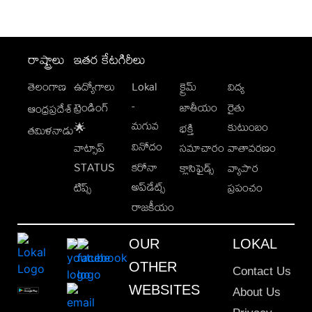
రాష్ట్రాలు
ఇతర కేటగిరీలు
తెలంగాణ
ఉద్యోగాలు
Lokal
క్రైమ్
విద్య
-
ట్రెండింగ్
జాతీయం
రైతు
ఆంధ్రప్రదేశ్
మగువ
కుటుంబం
🌟
భక్తి
తమిళనాడు
వినోదం
వాట్సాప్
సమాచారం
వాతావరణం
STATUS
కరోనా
క్లాసిఫైడ్స్
వ్యాపార
అప్‌డేట్స్
టిప్స్
ప్రపంచం
రాజకీయం
OUR
LOKAL
OTHER
Contact Us
WEBSITES
About Us