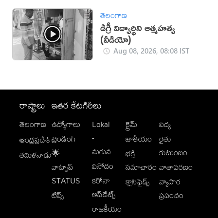
తెలంగాణ
డిగ్రీ విద్యార్థిని ఆత్మహత్య
(వీడియో)
Aug 08, 2026, 08:08 IST
రాష్ట్రాలు
ఇతర కేటగిరీలు
తెలంగాణ
ఉద్యోగాలు
Lokal
క్రైమ్
విద్య
-
ట్రెండింగ్
జాతీయం
రైతు
ఆంధ్రప్రదేశ్
మగువ
కుటుంబం
🌟
భక్తి
తమిళనాడు
వినోదం
వాట్సాప్
సమాచారం
వాతావరణం
STATUS
కరోనా
క్లాసిఫైడ్స్
వ్యాపార
అప్‌డేట్స్
టిప్స్
ప్రపంచం
రాజకీయం