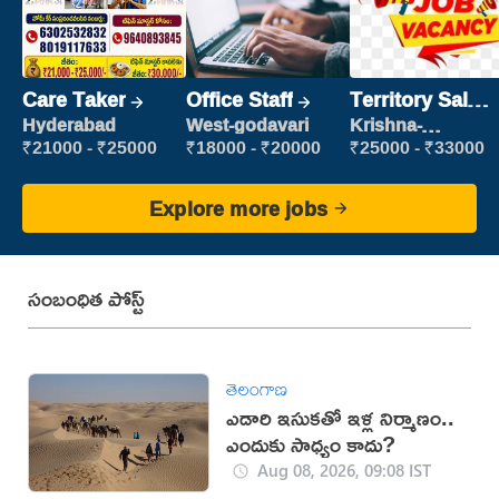
Care Taker
Office Staff
Territory Sales
Manager
Hyderabad
West-godavari
Krishna-
vijayawada
₹21000 - ₹25000
₹18000 - ₹20000
₹25000 - ₹33000
Explore more jobs
సంబంధిత పోస్ట్
తెలంగాణ
ఎడారి ఇసుకతో ఇళ్ల నిర్మాణం..
ఎందుకు సాధ్యం కాదు?
Aug 08, 2026, 09:08 IST