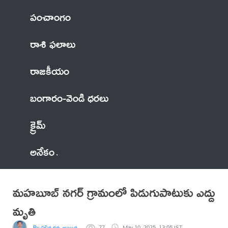
పంచాంగం
రాశి ఫలాలు
రాజకీయం
బంగారం-వెండి ధరలు
క్రైమ్
అనేకం
మహబూబ్ నగర్ గ్రామంలో పిడుగుపాటుకు ఎద్దు
మృతి
By దళిత రత్న అయిత మల్లేష్
77
May 10, 2025, 13:05 IST