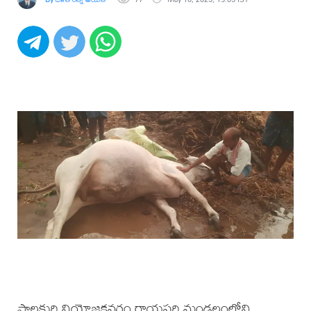
పాలకుర్తి నియోజకవర్గం రాయపర్తి మండలంలోని