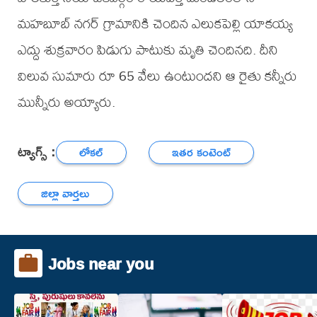
మహబూబ్ నగర్ గ్రామానికి చెందిన ఎలుకపెల్లి యాకయ్య
ఎద్దు శుక్రవారం పిడుగు పాటుకు మృతి చెందినది. దీని
విలువ సుమారు రూ 65 వేలు ఉంటుందని ఆ రైతు కన్నీరు
మున్నీరు అయ్యారు.
ట్యాగ్స్ :
లోకల్
ఇతర కంటెంట్
జిల్లా వార్తలు
Jobs near you