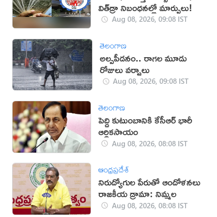
విత్‌డ్రా నిబంధనల్లో మార్పులు!
Aug 08, 2026, 09:08 IST
తెలంగాణ
అల్పపీడనం.. రాగల మూడు
రోజులు వర్షాలు
Aug 08, 2026, 09:08 IST
తెలంగాణ
పెద్ది కుటుంబానికి కేసీఆర్ భారీ
ఆర్థికసాయం
Aug 08, 2026, 08:08 IST
ఆంధ్రప్రదేశ్
నిరుద్యోగుల పేరుతో ఆందోళనలు
రాజకీయ డ్రామా: నిమ్మల
Aug 08, 2026, 08:08 IST