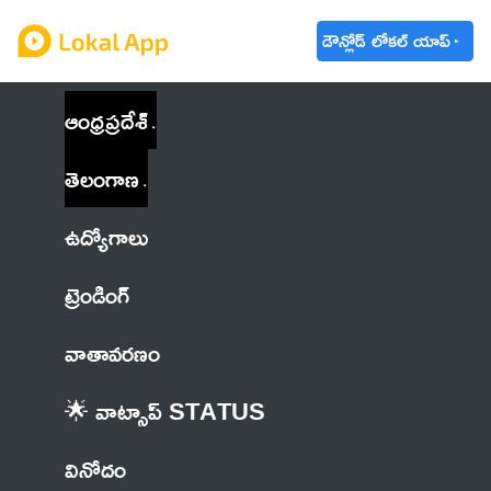
డౌన్లోడ్ లోకల్ యాప్
ఆంధ్రప్రదేశ్
తెలంగాణ
ఉద్యోగాలు
ట్రెండింగ్
వాతావరణం
🌟 వాట్సాప్ STATUS
వినోదం