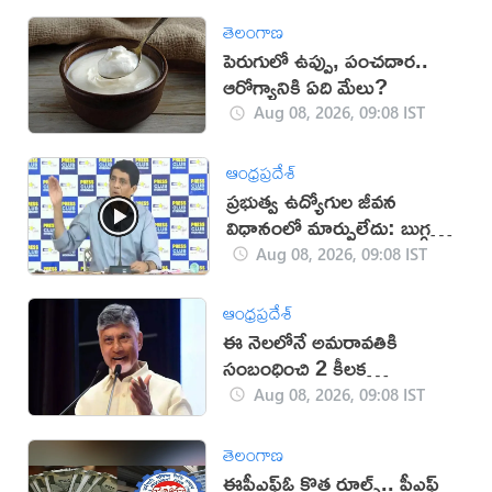
తెలంగాణ
పెరుగులో ఉప్పు, పంచదార..
ఆరోగ్యానికి ఏది మేలు?
Aug 08, 2026, 09:08 IST
ఆంధ్రప్రదేశ్
ప్రభుత్వ ఉద్యోగుల జీవన
విధానంలో మార్పులేదు: బుగ్గన
(వీడియో)
Aug 08, 2026, 09:08 IST
ఆంధ్రప్రదేశ్
ఈ నెలలోనే అమరావతికి
సంబంధించి 2 కీలక
ప్రారంభాలు: సీఎం చంద్రబాబు
Aug 08, 2026, 09:08 IST
తెలంగాణ
ఈపీఎఫ్ఓ కొత్త రూల్స్.. పీఎఫ్