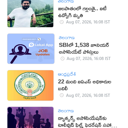
తెలంగాణ
జలపాతంలో గల్లంతై.. ఐటీ
ఉద్యోగి మృతి
Aug 07, 2026, 16:08 IST
తెలంగాణ
SBIలో 1,538 జూనియర్
అసోసియేట్ పోస్టులు
Aug 07, 2026, 16:08 IST
ఆంధ్రప్రదేశ్
22 మంది ఐఏఎస్‌ అధికారుల
బదిలీ
Aug 07, 2026, 16:08 IST
తెలంగాణ
డ్యాన్సర్స్ అసోసియేషన్‌కు
టాలీవుడ్ ఫిల్మ్ ఫెడరేషన్ సహాయ