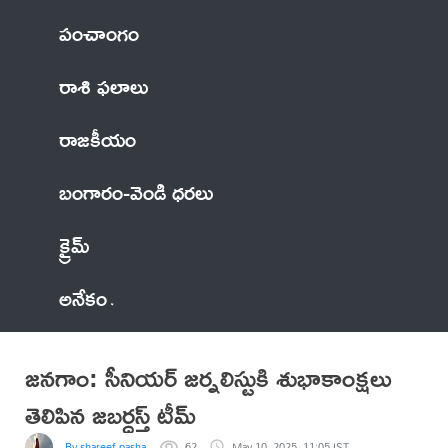
పంచాంగం
రాశి ఫలాలు
రాజకీయం
బంగారం-వెండి ధరలు
క్రైమ్
అనేకం
జనగాం: సీనియర్ జర్నలిస్టుకి శుభాకాంక్షలు
తెలిపిన జబర్దస్త్ టీమ్
By shareef pasha
62
May 10, 2025, 11:05 IST