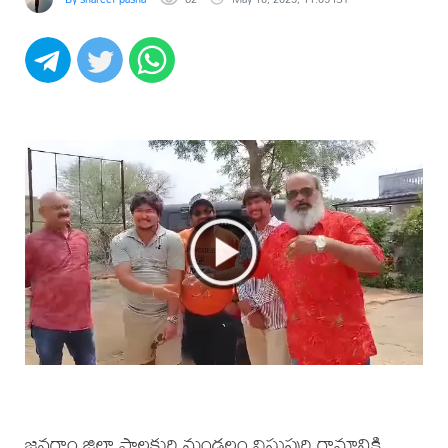
జనగాం జిల్లా పాలకుర్తి మండలం విష్ణుపురి గ్రామానికి