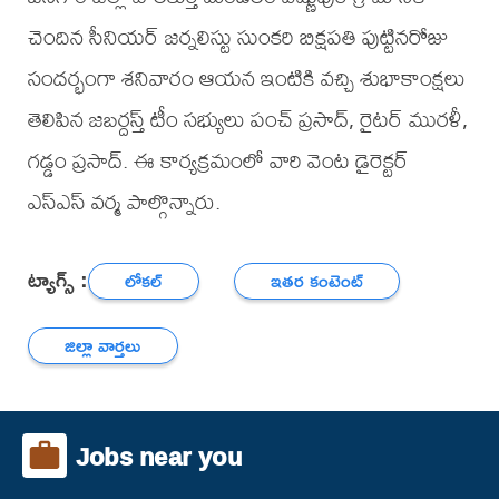
చెందిన సీనియర్ జర్నలిస్టు సుంకరి బిక్షపతి పుట్టినరోజు
సందర్భంగా శనివారం ఆయన ఇంటికి వచ్చి శుభాకాంక్షలు
తెలిపిన జబర్దస్త్ టీం సభ్యులు పంచ్ ప్రసాద్, రైటర్ మురళీ,
గడ్డం ప్రసాద్. ఈ కార్యక్రమంలో వారి వెంట డైరెక్టర్
ఎస్ఎస్ వర్మ పాల్గొన్నారు.
ట్యాగ్స్ :
లోకల్
ఇతర కంటెంట్
జిల్లా వార్తలు
Jobs near you