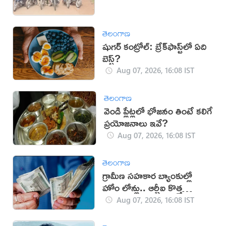
తెలంగాణ
షుగర్ కంట్రోల్: బ్రేక్‌ఫాస్ట్‌లో ఏది
బెస్ట్?
Aug 07, 2026, 16:08 IST
తెలంగాణ
వెండి ప్లేట్లలో భోజనం తింటే కలిగే
ప్రయోజనాలు ఇవే?
Aug 07, 2026, 16:08 IST
తెలంగాణ
గ్రామీణ సహకార బ్యాంకుల్లో
హోం లోన్లు.. ఆర్బీఐ కొత్త
నిబంధనలు
Aug 07, 2026, 16:08 IST