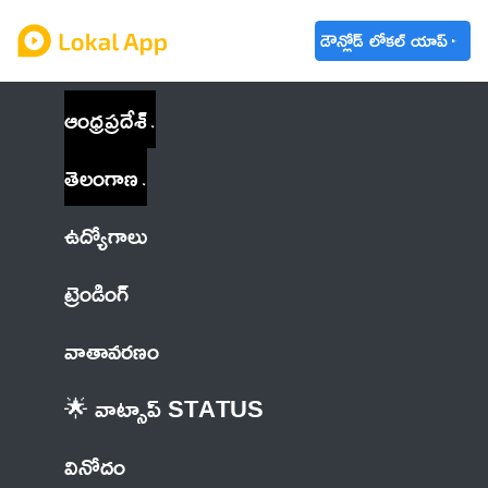
డౌన్లోడ్ లోకల్ యాప్
ఆంధ్రప్రదేశ్
తెలంగాణ
ఉద్యోగాలు
ట్రెండింగ్
వాతావరణం
🌟 వాట్సాప్ STATUS
వినోదం