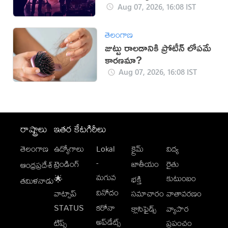
నిరాకరణ
Aug 07, 2026, 16:08 IST
తెలంగాణ
జుట్టు రాలడానికి ప్రోటీన్ లోపమే
కారణమా?
Aug 07, 2026, 16:08 IST
రాష్ట్రాలు
ఇతర కేటగిరీలు
తెలంగాణ
ఉద్యోగాలు
Lokal
క్రైమ్
విద్య
-
ట్రెండింగ్
జాతీయం
రైతు
ఆంధ్రప్రదేశ్
మగువ
కుటుంబం
🌟
భక్తి
తమిళనాడు
వినోదం
వాట్సాప్
సమాచారం
వాతావరణం
STATUS
కరోనా
క్లాసిఫైడ్స్
వ్యాపార
అప్‌డేట్స్
టిప్స్
ప్రపంచం