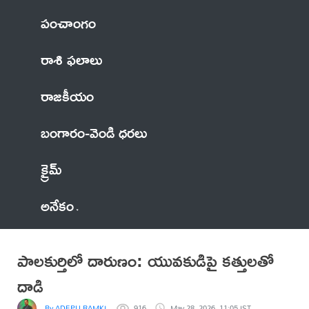
పంచాంగం
రాశి ఫలాలు
రాజకీయం
బంగారం-వెండి ధరలు
క్రైమ్
అనేకం
పాలకుర్తిలో దారుణం: యువకుడిపై కత్తులతో
దాడి
By ADEPU RAMKISHAN
916
May 28, 2026, 11:05 IST