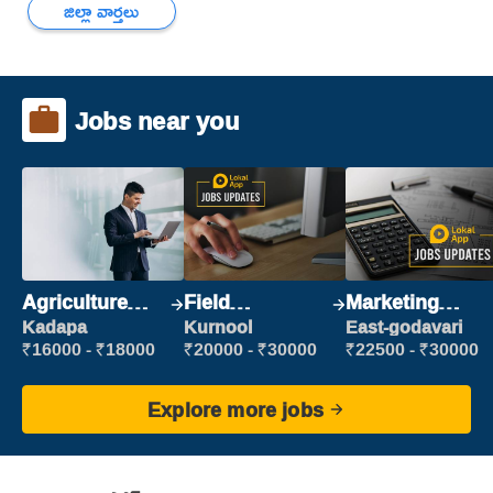
జిల్లా వార్తలు
Jobs near you
Agriculture
Field
Marketing
Labour
Marketing
Executive
Kadapa
Kurnool
East-godavari
Executive
₹16000 - ₹18000
₹20000 - ₹30000
₹22500 - ₹30000
Explore more jobs