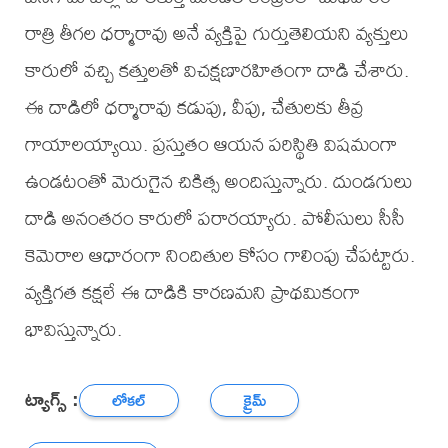
రాత్రి తీగల ధర్మారావు అనే వ్యక్తిపై గుర్తుతెలియని వ్యక్తులు
కారులో వచ్చి కత్తులతో విచక్షణారహితంగా దాడి చేశారు.
ఈ దాడిలో ధర్మారావు కడుపు, వీపు, చేతులకు తీవ్ర
గాయాలయ్యాయి. ప్రస్తుతం ఆయన పరిస్థితి విషమంగా
ఉండటంతో మెరుగైన చికిత్స అందిస్తున్నారు. దుండగులు
దాడి అనంతరం కారులో పరారయ్యారు. పోలీసులు సీసీ
కెమెరాల ఆధారంగా నిందితుల కోసం గాలింపు చేపట్టారు.
వ్యక్తిగత కక్షలే ఈ దాడికి కారణమని ప్రాథమికంగా
భావిస్తున్నారు.
ట్యాగ్స్ :
లోకల్
క్రైమ్