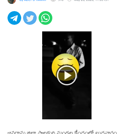
జనగామ జిల్లా పాలకుర్తి మండల కేంద్రంలో బుధవారం