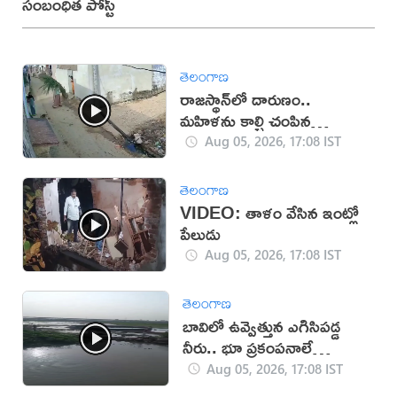
సంబంధిత పోస్ట్
తెలంగాణ
రాజస్థాన్‌లో దారుణం..
మహిళను కాల్చి చంపిన
యువకుడు (వీడియో)
Aug 05, 2026, 17:08 IST
తెలంగాణ
VIDEO: తాళం వేసిన ఇంట్లో
పేలుడు
Aug 05, 2026, 17:08 IST
తెలంగాణ
బావిలో ఉవ్వెత్తున ఎగిసిపడ్డ
నీరు.. భూ ప్రకంపనాలే
కారణమా?
Aug 05, 2026, 17:08 IST