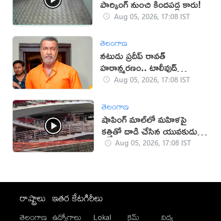
పార్కింగ్ నుంచి కిందపడ్డ కారు!
Aug 05, 2026, 17:08 IST
తెలంగాణ
నటుడు ప్రదీప్ రావత్
హఠాన్మరణం.. టాలీవుడ్
స్పందనపై విమర్శలు
Aug 05, 2026, 17:08 IST
తెలంగాణ
షాపింగ్ మాల్‌లో మహిళపై
కత్తితో దాడి చేసిన యువకుడు
(వీడియో)
Aug 05, 2026, 17:08 IST
రాష్ట్రాలు
ఇతర కేటగిరీలు
తెలంగాణ
ఉద్యోగాలు
Lokal
క్రైమ్
విద్య