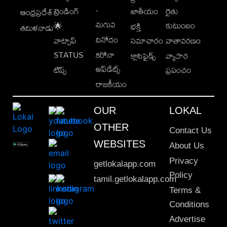
-
ట్రెండింగ్
జాతీయం
రైతు
ఆంధ్రప్రదేశ్
మగువ
కుటుంబం
🌟
భక్తి
తమిళనాడు
వినోదం
వాట్సాప్
సమాచారం
వాతావరణం
STATUS
కరోనా
క్లాసిఫైడ్స్
వ్యాపార
అప్‌డేట్స్
టిప్స్
ప్రపంచం
రాజకీయం
OUR
LOKAL
OTHER
Contact Us
WEBSITES
About Us
Privacy
getlokalapp.com
Policy
tamil.getlokalapp.com
Terms &
Conditions
Advertise