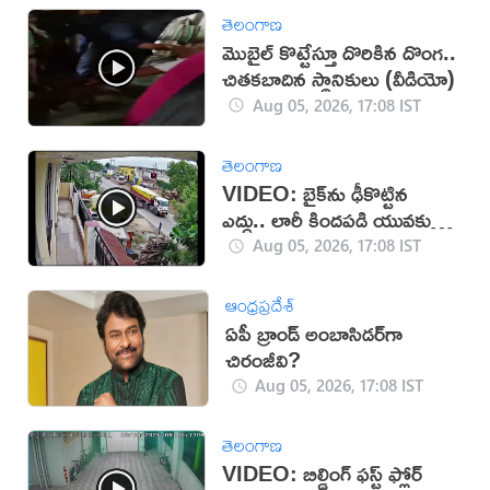
తెలంగాణ
మొబైల్ కొట్టేస్తూ దొరికిన దొంగ..
చితకబాదిన స్థానికులు (వీడియో)
Aug 05, 2026, 17:08 IST
తెలంగాణ
VIDEO: బైక్‌ను ఢీకొట్టిన
ఎద్దు.. లారీ కిందపడి యువకుడు
మృతి!
Aug 05, 2026, 17:08 IST
ఆంధ్రప్రదేశ్
ఏపీ బ్రాండ్ అంబాసిడర్‌గా
చిరంజీవి?
Aug 05, 2026, 17:08 IST
తెలంగాణ
VIDEO: బిల్డింగ్ ఫస్ట్ ఫ్లోర్