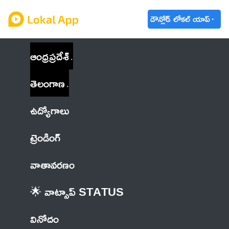
డౌన్లోడ్ లోకల్ యాప్
ఆంధ్రప్రదేశ్
తెలంగాణ
ఉద్యోగాలు
ట్రెండింగ్
వాతావరణం
🌟 వాట్సాప్ STATUS
వినోదం