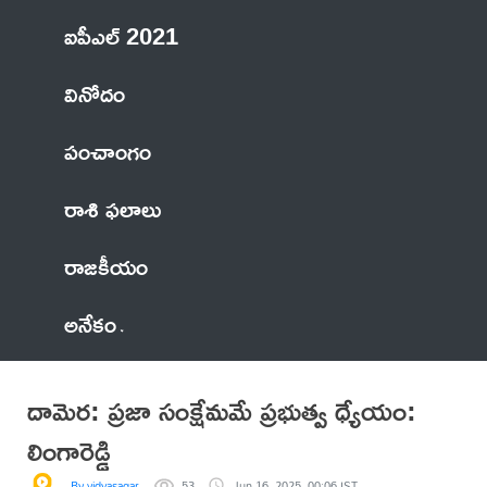
ఐపీఎల్ 2021
వినోదం
పంచాంగం
రాశి ఫలాలు
రాజకీయం
అనేకం
దామెర: ప్రజా సంక్షేమమే ప్రభుత్వ ధ్యేయం:
లింగారెడ్డి
By vidyasagar
53
Jun 16, 2025, 00:06 IST