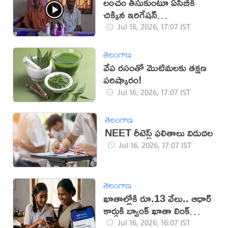
లంచం తీసుకుంటూ ఏసీబీకి
చిక్కిన ఇరిగేషన్
అధికారులు(వీడియో)
Jul 16, 2026, 17:07 IST
తెలంగాణ
వేప రసంతో మొటిమలకు తక్షణ
పరిష్కారం!
Jul 16, 2026, 17:07 IST
తెలంగాణ
NEET రీటెస్ట్ ఫలితాలు విడుదల
Jul 16, 2026, 17:07 IST
తెలంగాణ
ఖాతాల్లోకి రూ.13 వేలు.. ఆధార్
కార్డుకి బ్యాంక్ ఖాతా లింక్
తప్పనిసరి!
Jul 16, 2026, 16:07 IST