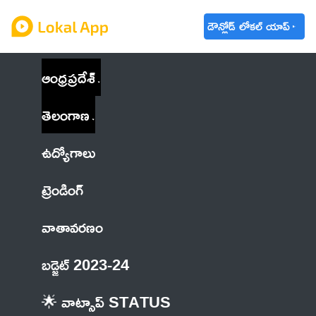
డౌన్లోడ్ లోకల్ యాప్
ఆంధ్రప్రదేశ్
తెలంగాణ
ఉద్యోగాలు
ట్రెండింగ్
వాతావరణం
బడ్జెట్ 2023-24
🌟 వాట్సాప్ STATUS