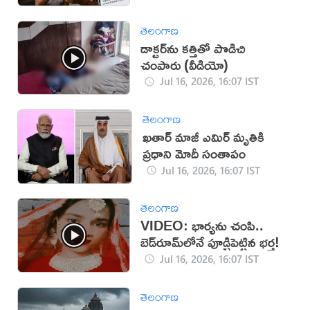
తెలంగాణ
డాక్టర్‌ను కత్తితో పొడిచి
చంపారు (వీడియో)
Jul 16, 2026, 16:07 IST
తెలంగాణ
ఖతార్ మాజీ ఎమిర్ మృతికి
ప్రధాని మోదీ సంతాపం
Jul 16, 2026, 16:07 IST
తెలంగాణ
VIDEO: భార్యను చంపి..
బెడ్‌రూమ్‌లోనే పూడ్చిపెట్టిన భర్త!
Jul 16, 2026, 16:07 IST
తెలంగాణ