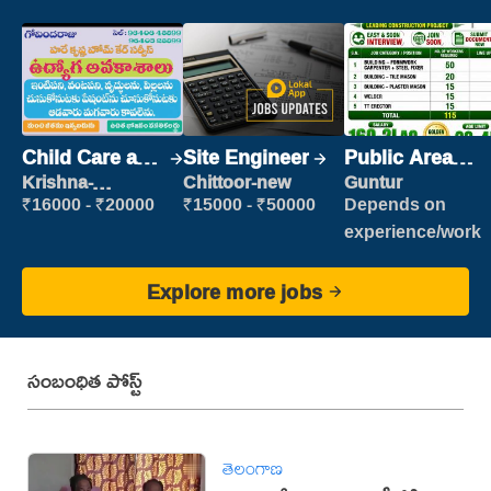
Child Care and
Site Engineer
Public Area
Patient care
Cleaner
Krishna-
Chittoor-new
Guntur
vijayawada
₹16000 - ₹20000
₹15000 - ₹50000
Depends on
experience/work
Explore more jobs
సంబంధిత పోస్ట్
తెలంగాణ