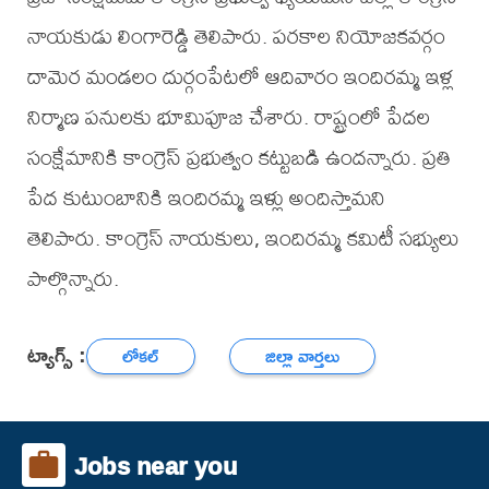
నాయకుడు లింగారెడ్డి తెలిపారు. పరకాల నియోజకవర్గం
దామెర మండలం దుర్గంపేటలో ఆదివారం ఇందిరమ్మ ఇళ్ల
నిర్మాణ పనులకు భూమిపూజ చేశారు. రాష్ట్రంలో పేదల
సంక్షేమానికి కాంగ్రెస్ ప్రభుత్వం కట్టుబడి ఉందన్నారు. ప్రతి
పేద కుటుంబానికి ఇందిరమ్మ ఇళ్లు అందిస్తామని
తెలిపారు. కాంగ్రెస్ నాయకులు, ఇందిరమ్మ కమిటీ సభ్యులు
పాల్గొన్నారు.
ట్యాగ్స్ :
లోకల్
జిల్లా వార్తలు
Jobs near you