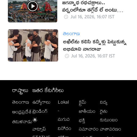
జగన్నాథ రథచక్రాలు..
వర్షంలోనూ తగ్గేదే లే అంటున్న
భక్తులు
Jul 16, 2026, 16:07 IST
తెలంగాణ
అఖిల్‌ను కలిసి కన్నీళ్లు పెట్టుకున్న
అభిమాని నాగరాజు
Jul 16, 2026, 16:07 IST
రాష్ట్రాలు
ఇతర కేటగిరీలు
తెలంగాణ
ఉద్యోగాలు
Lokal
క్రైమ్
విద్య
-
ట్రెండింగ్
జాతీయం
రైతు
ఆంధ్రప్రదేశ్
మగువ
కుటుంబం
🌟
భక్తి
తమిళనాడు
వినోదం
వాట్సాప్
సమాచారం
వాతావరణం