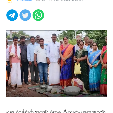
ప్రజా సంక్షేమమే కాంగ్రెస్ ప్రభుత్వ ధ్యేయమని జిల్లా కాంగ్రెస్