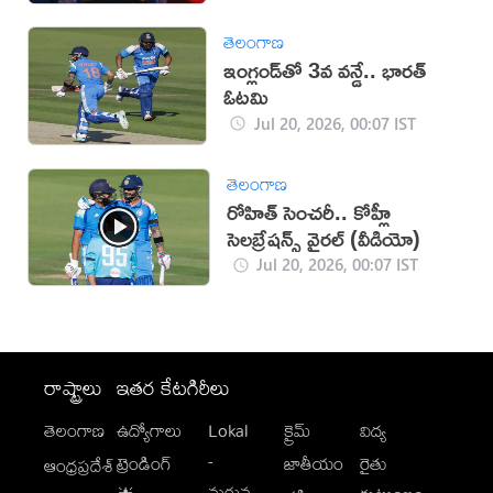
తెలంగాణ
ఇంగ్లండ్‌తో 3వ వన్డే.. భారత్
ఓటమి
Jul 20, 2026, 00:07 IST
తెలంగాణ
రోహిత్ సెంచరీ.. కోహ్లీ
సెలబ్రేషన్స్ వైరల్ (వీడియో)
Jul 20, 2026, 00:07 IST
రాష్ట్రాలు
ఇతర కేటగిరీలు
తెలంగాణ
ఉద్యోగాలు
Lokal
క్రైమ్
విద్య
-
ట్రెండింగ్
జాతీయం
రైతు
ఆంధ్రప్రదేశ్
మగువ