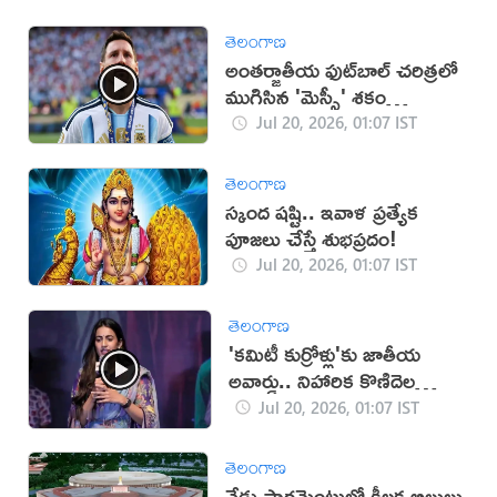
తెలంగాణ
అంతర్జాతీయ ఫుట్‌బాల్‌ చరిత్రలో
ముగిసిన 'మెస్సీ' శకం
(VIDEO)
Jul 20, 2026, 01:07 IST
తెలంగాణ
స్కంద షష్టి.. ఇవాళ ప్రత్యేక
పూజలు చేస్తే శుభప్రదం!
Jul 20, 2026, 01:07 IST
తెలంగాణ
'కమిటీ కుర్రోళ్లు'కు జాతీయ
అవార్డు.. నిహారిక కొణిదెల
ఏమన్నారంటే? (వీడియో)
Jul 20, 2026, 01:07 IST
తెలంగాణ
నేడు పార్లమెంటులో కీలక బిల్లులు