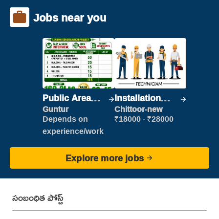
Jobs near you
Public Area
Installation
Cleaner
Engineer/
Guntur
Chittoor-new
Helper
Depends on
₹18000 - ₹28000
experience/work
Explore more jobs
సంబంధిత పోస్ట్