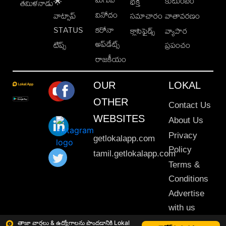
కుటుంబం
🌟
భక్తి
తమిళనాడు
వినోదం
వాట్సాప్
సమాచారం
వాతావరణం
STATUS
కరోనా
క్లాసిఫైడ్స్
వ్యాపార
అప్‌డేట్స్
టిప్స్
ప్రపంచం
రాజకీయం
OUR
LOKAL
OTHER
Contact Us
WEBSITES
About Us
Privacy
getlokalapp.com
Policy
tamil.getlokalapp.com
Terms &
Conditions
Advertise
with us
Sitemap
తాజా వార్తలు & ఉద్యోగాలను పొందడానికి Lokal