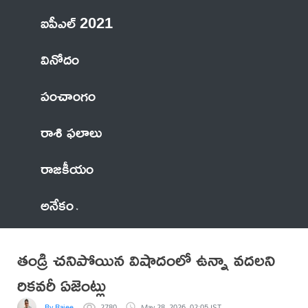
ఐపీఎల్ 2021
వినోదం
పంచాంగం
రాశి ఫలాలు
రాజకీయం
అనేకం
తండ్రి చనిపోయిన విషాదంలో ఉన్నా వదలని
రికవరీ ఏజెంట్లు
By Rajee
2780
May 28, 2026, 02:05 IST