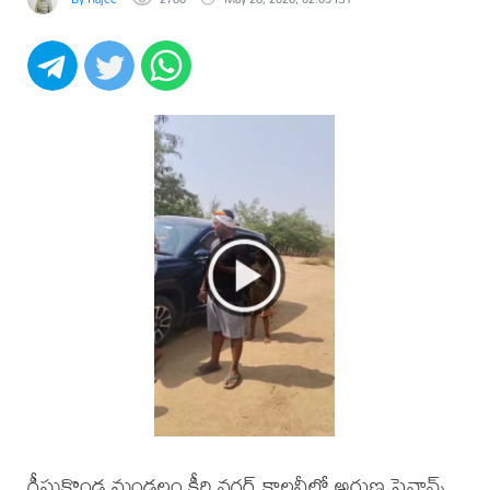
గీసుకొండ మండలం కీర్తి నగర్ కాలనీలో అరుణ ఫైనాన్స్