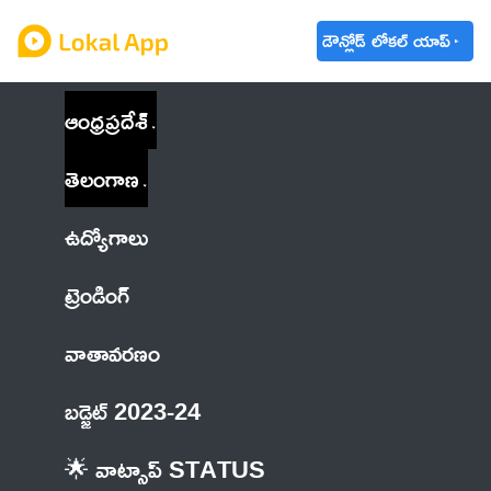
డౌన్లోడ్ లోకల్ యాప్
ఆంధ్రప్రదేశ్
తెలంగాణ
ఉద్యోగాలు
ట్రెండింగ్
వాతావరణం
బడ్జెట్ 2023-24
🌟 వాట్సాప్ STATUS