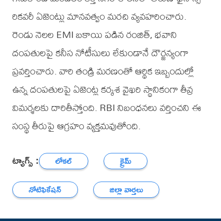
రికవరీ ఏజెంట్లు మానవత్వం మరచి వ్యవహరించారు.
రెండు నెలల EMI బకాయి పడిన రంజిత్, భవాని
దంపతులపై కనీస నోటీసులు లేకుండానే దౌర్జన్యంగా
ప్రవర్తించారు. వారి తండ్రి మరణంతో ఆర్థిక ఇబ్బందుల్లో
ఉన్న దంపతులపై ఏజెంట్ల కర్కశ వైఖరి స్థానికంగా తీవ్ర
విమర్శలకు దారితీస్తోంది. RBI నిబంధనలు వర్తించని ఈ
సంస్థ తీరుపై ఆగ్రహం వ్యక్తమవుతోంది.
ట్యాగ్స్ :
లోకల్
క్రైమ్
నోటిఫికేషన్
జిల్లా వార్తలు