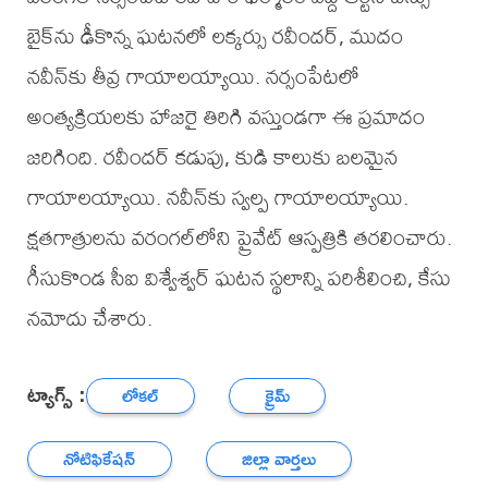
బైక్‌ను ఢీకొన్న ఘటనలో లక్కర్సు రవీందర్, ముదం
నవీన్‌కు తీవ్ర గాయాలయ్యాయి. నర్సంపేటలో
అంత్యక్రియలకు హాజరై తిరిగి వస్తుండగా ఈ ప్రమాదం
జరిగింది. రవీందర్ కడుపు, కుడి కాలుకు బలమైన
గాయాలయ్యాయి. నవీన్‌కు స్వల్ప గాయాలయ్యాయి.
క్షతగాత్రులను వరంగల్‌లోని ప్రైవేట్ ఆస్పత్రికి తరలించారు.
గీసుకొండ సీఐ విశ్వేశ్వర్ ఘటన స్థలాన్ని పరిశీలించి, కేసు
నమోదు చేశారు.
ట్యాగ్స్ :
లోకల్
క్రైమ్
నోటిఫికేషన్
జిల్లా వార్తలు