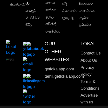
మగువ
కుటుంబం
🌟
భక్తి
తమిళనాడు
వినోదం
వాట్సాప్
సమాచారం
వాతావరణం
STATUS
కరోనా
క్లాసిఫైడ్స్
వ్యాపార
అప్‌డేట్స్
టిప్స్
ప్రపంచం
రాజకీయం
OUR
LOKAL
OTHER
Contact Us
WEBSITES
About Us
Privacy
getlokalapp.com
Policy
tamil.getlokalapp.com
Terms &
Conditions
Advertise
with us