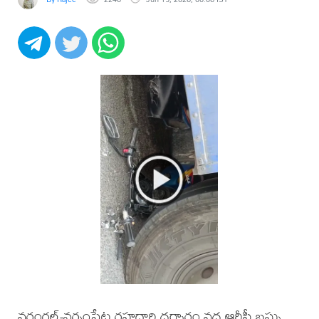
వరంగల్-నర్సంపేట రహదారి ధర్మారం వద్ద ఆర్టీసీ బస్సు