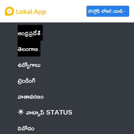
డౌన్లోడ్ లోకల్ యాప్
ఆంధ్రప్రదేశ్
తెలంగాణ
ఉద్యోగాలు
ట్రెండింగ్
వాతావరణం
🌟 వాట్సాప్ STATUS
వినోదం