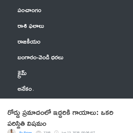
పంచాంగం
రాశి ఫలాలు
రాజకీయం
బంగారం-వెండి ధరలు
క్రైమ్
అనేకం
రోడ్డు ప్రమాదంలో ఇద్దరికి గాయాలు: ఒకరి
పరిస్థితి విషమం
By Rajee
2246
Jun 13, 2026, 00:06 IST