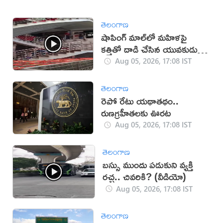
తెలంగాణ
షాపింగ్ మాల్‌లో మహిళపై
కత్తితో దాడి చేసిన యువకుడు
(వీడియో)
Aug 05, 2026, 17:08 IST
తెలంగాణ
రెపో రేటు యథాతథం..
రుణగ్రహీతలకు ఊరట
Aug 05, 2026, 17:08 IST
తెలంగాణ
బస్సు ముందు పడుకుని వ్యక్తి
రచ్చ.. చివరికి? (వీడియో)
Aug 05, 2026, 17:08 IST
తెలంగాణ