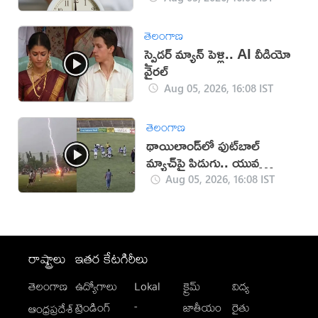
తెలంగాణ
స్పైడర్ మ్యాన్ పెళ్లి.. AI వీడియో
వైరల్
Aug 05, 2026, 16:08 IST
తెలంగాణ
థాయిలాండ్‌లో ఫుట్‌బాల్
మ్యాచ్‌పై పిడుగు.. యువ
ఆటగాడు మృతి
Aug 05, 2026, 16:08 IST
రాష్ట్రాలు
ఇతర కేటగిరీలు
తెలంగాణ
ఉద్యోగాలు
Lokal
క్రైమ్
విద్య
-
ట్రెండింగ్
జాతీయం
రైతు
ఆంధ్రప్రదేశ్