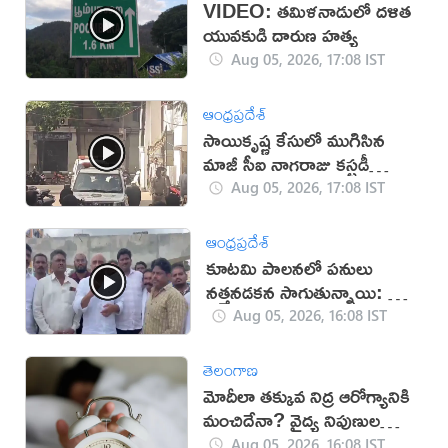
VIDEO: తమిళనాడులో దళిత
యువకుడి దారుణ హత్య
Aug 05, 2026, 17:08 IST
ఆంధ్రప్రదేశ్
సాయికృష్ణ కేసులో ముగిసిన
మాజీ సీఐ నాగరాజు కస్టడీ
విచారణ
Aug 05, 2026, 17:08 IST
ఆంధ్రప్రదేశ్
కూటమి పాలనలో పనులు
నత్తనడకన సాగుతున్నాయి: కాసు
మహేశ్ రెడ్డి
Aug 05, 2026, 16:08 IST
తెలంగాణ
మోదీలా తక్కువ నిద్ర ఆరోగ్యానికి
మంచిదేనా? వైద్య నిపుణుల
సూచనలు
Aug 05, 2026, 16:08 IST