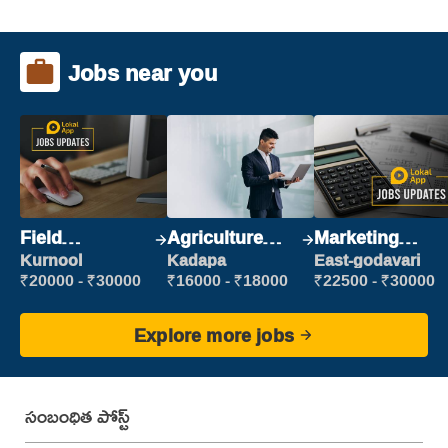
Jobs near you
Field
Agriculture
Marketing
Marketing
Labour
Executive
Kurnool
Kadapa
East-godavari
Executive
₹20000 - ₹30000
₹16000 - ₹18000
₹22500 - ₹30000
Explore more jobs
సంబంధిత పోస్ట్