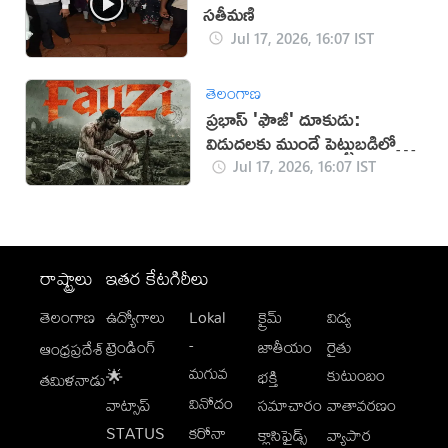
సతీమణి
Jul 17, 2026, 16:07 IST
తెలంగాణ
ప్రభాస్ 'ఫౌజీ' దూకుడు:
విడుదలకు ముందే పెట్టుబడిలో
సగం రికవరీ!
Jul 17, 2026, 16:07 IST
రాష్ట్రాలు
ఇతర కేటగిరీలు
తెలంగాణ
ఉద్యోగాలు
Lokal
క్రైమ్
విద్య
-
ట్రెండింగ్
జాతీయం
రైతు
ఆంధ్రప్రదేశ్
మగువ
కుటుంబం
🌟
భక్తి
తమిళనాడు
వినోదం
వాట్సాప్
సమాచారం
వాతావరణం
STATUS
కరోనా
క్లాసిఫైడ్స్
వ్యాపార