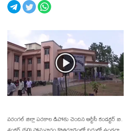
వరంగల్ జిల్లా పరకాల డిపోకు చెందిన ఆర్టీసీ కండక్టర్ బి.
శంకర్ (50) సోమవారం కొత్తగూడెంలో విధుల్లో ఉండగా