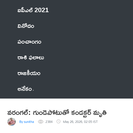
ఐపీఎల్ 2021
వినోదం
పంచాంగం
రాశి ఫలాలు
రాజకీయం
అనేకం
వరంగల్: గుండెపోటుతో కండక్టర్ మృతి
By sunitha
2384
May 26, 2026, 02:05 IST