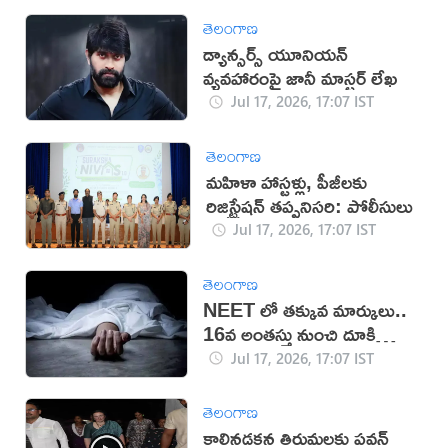
తెలంగాణ
డ్యాన్సర్స్ యూనియన్
వ్యవహారంపై జానీ మాస్టర్ లేఖ
Jul 17, 2026, 17:07 IST
తెలంగాణ
మహిళా హాస్టళ్లు, పీజీలకు
రిజిస్ట్రేషన్ తప్పనిసరి: పోలీసులు
Jul 17, 2026, 17:07 IST
తెలంగాణ
NEET లో తక్కువ మార్కులు..
16వ అంతస్తు నుంచి దూకి
ఆత్మహత్య
Jul 17, 2026, 17:07 IST
తెలంగాణ
కాలినడకన తిరుమలకు పవన్‌