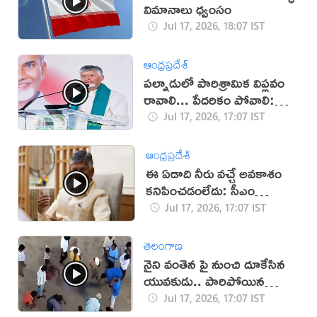
విమానాలు ధ్వంసం
Jul 17, 2026, 18:07 IST
ఆంధ్రప్రదేశ్
పల్నాడులో పారిశ్రామిక విప్లవం
రావాలి... పేదరికం పోవాలి:
చంద్రబాబు
Jul 17, 2026, 17:07 IST
ఆంధ్రప్రదేశ్
ఈ ఏడాది నీరు వచ్చే అవకాశం
కనిపించడంలేదు: సీఎం
చంద్రబాబు
Jul 17, 2026, 17:07 IST
తెలంగాణ
నైని వంతెన పై నుంచి దూకేసిన
యువకుడు.. పారిపోయిన
యువతి!
Jul 17, 2026, 17:07 IST