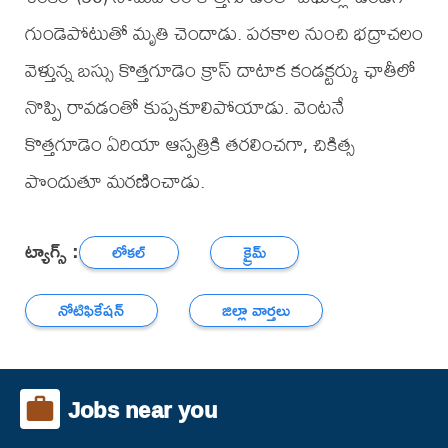
గుండెపోటుతో మృతి చెందాడు. పరకాల నుంచి భద్రాచలం
వెళ్తున్న బస్సు కొత్తగూడెం క్రాస్ దాటాక కండక్టర్కు ఛాతీలో
నొప్పి రావడంతో కుప్పకూలిపోయాడు. వెంటనే
కొత్తగూడెం ఏరియా ఆస్పత్రికి తరలించగా, చికిత్స
పొందుతూ మరణించాడు.
ట్యాగ్స్ :
లోకల్
క్రైమ్
నోటిఫికేషన్
జిల్లా వార్తలు
Jobs near you