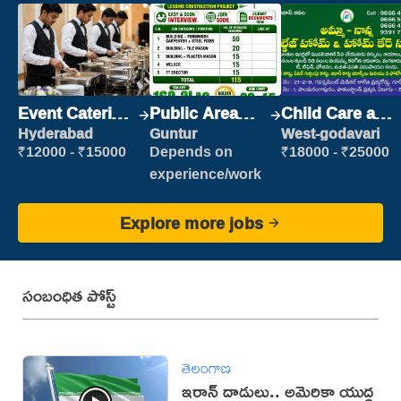
Event Catering
Public Area
Child Care and
Staff
Cleaner
Patient care
Hyderabad
Guntur
West-godavari
₹12000 - ₹15000
Depends on
₹18000 - ₹25000
experience/work
Explore more jobs
సంబంధిత పోస్ట్
తెలంగాణ
ఇరాన్‌ దాడులు.. అమెరికా యుద్ధ