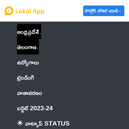
డౌన్లోడ్ లోకల్ యాప్
ఆంధ్రప్రదేశ్
తెలంగాణ
ఉద్యోగాలు
ట్రెండింగ్
వాతావరణం
బడ్జెట్ 2023-24
🌟 వాట్సాప్ STATUS