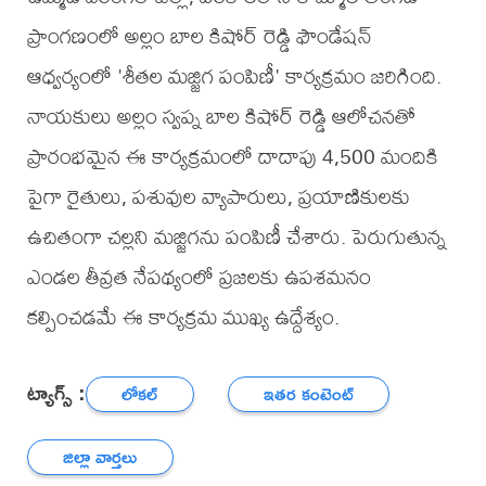
ప్రాంగణంలో అల్లం బాల కిషోర్ రెడ్డి ఫౌండేషన్
ఆధ్వర్యంలో 'శీతల మజ్జిగ పంపిణీ' కార్యక్రమం జరిగింది.
నాయకులు అల్లం స్వప్న బాల కిషోర్ రెడ్డి ఆలోచనతో
ప్రారంభమైన ఈ కార్యక్రమంలో దాదాపు 4,500 మందికి
పైగా రైతులు, పశువుల వ్యాపారులు, ప్రయాణికులకు
ఉచితంగా చల్లని మజ్జిగను పంపిణీ చేశారు. పెరుగుతున్న
ఎండల తీవ్రత నేపథ్యంలో ప్రజలకు ఉపశమనం
కల్పించడమే ఈ కార్యక్రమ ముఖ్య ఉద్దేశ్యం.
ట్యాగ్స్ :
లోకల్
ఇతర కంటెంట్
జిల్లా వార్తలు