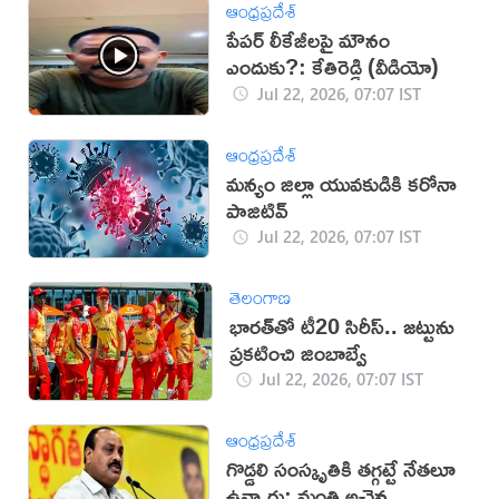
ఆంధ్రప్రదేశ్
పేపర్ లీకేజీలపై మౌనం
ఎందుకు?: కేతిరెడ్డి (వీడియో)
Jul 22, 2026, 07:07 IST
ఆంధ్రప్రదేశ్
మన్యం జిల్లా యువకుడికి కరోనా
పాజిటివ్
Jul 22, 2026, 07:07 IST
తెలంగాణ
భారత్‌తో టీ20 సిరీస్.. జట్టును
ప్రకటించి జింబాబ్వే
Jul 22, 2026, 07:07 IST
ఆంధ్రప్రదేశ్
గొడ్డలి సంస్కృతికి తగ్గట్టే నేతలూ
ఉన్నారు: మంత్రి అచ్చెన్న