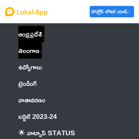
డౌన్లోడ్ లోకల్ యాప్
ఆంధ్రప్రదేశ్
తెలంగాణ
ఉద్యోగాలు
ట్రెండింగ్
వాతావరణం
బడ్జెట్ 2023-24
🌟 వాట్సాప్ STATUS