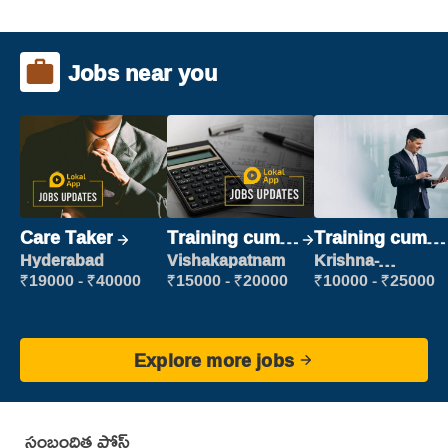
Jobs near you
Care Taker
Training cum
Training cum
Placement
Placement
Hyderabad
Vishakapatnam
Krishna-
vijayawada
₹19000 - ₹40000
₹15000 - ₹20000
₹10000 - ₹25000
Explore more jobs
సంబంధిత పోస్ట్