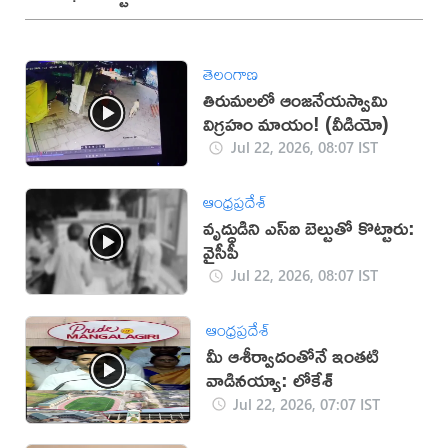
తెలంగాణ
తిరుమలలో ఆంజనేయస్వామి
విగ్రహం మాయం! (వీడియో)
Jul 22, 2026, 08:07 IST
ఆంధ్రప్రదేశ్
వృద్ధుడిని ఎస్ఐ బెల్టుతో కొట్టారు:
వైసీపీ
Jul 22, 2026, 08:07 IST
ఆంధ్రప్రదేశ్
మీ ఆశీర్వాదంతోనే ఇంతటి
వాడినయ్యా: లోకేశ్
Jul 22, 2026, 07:07 IST