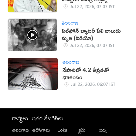
Jul 22, 2026, 07:07 IST
తెలంగాణ
సెల్‌ఫోన్ బ్యాటరీ పేలి బాలుడు
మృతి (వీడియో)
Jul 22, 2026, 07:07 IST
తెలంగాణ
నేపాల్‌లో 4.2 తీవ్రతతో
భూకంపం
Jul 22, 2026, 06:07 IST
రాష్ట్రాలు
ఇతర కేటగిరీలు
తెలంగాణ
ఉద్యోగాలు
Lokal
క్రైమ్
విద్య