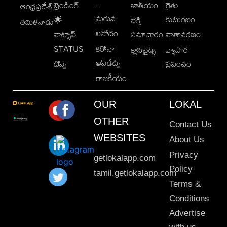
-
ట్రెండింగ్
జాతీయం
రైతు
ఆంధ్రప్రదేశ్
మగువ
కుటుంబం
🌟
భక్తి
తమిళనాడు
వినోదం
వాట్సాప్
సమాచారం
వాతావరణం
STATUS
కరోనా
క్లాసిఫైడ్స్
వ్యాపార
అప్‌డేట్స్
టిప్స్
ప్రపంచం
రాజకీయం
OUR
LOKAL
OTHER
Contact Us
WEBSITES
About Us
Privacy
getlokalapp.com
Policy
tamil.getlokalapp.com
Terms &
Conditions
Advertise