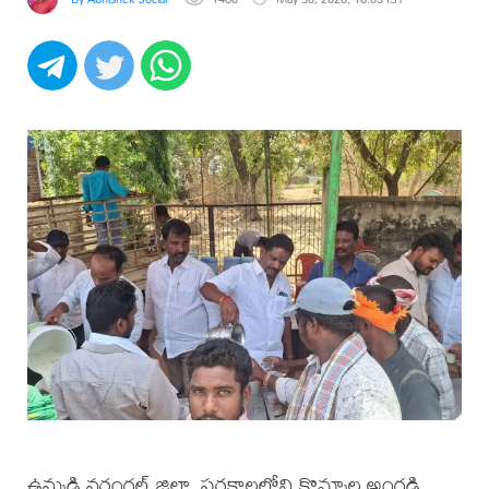
ఉమ్మడి వరంగల్ జిల్లా, పరకాలలోని కొమ్మాల అంగడి