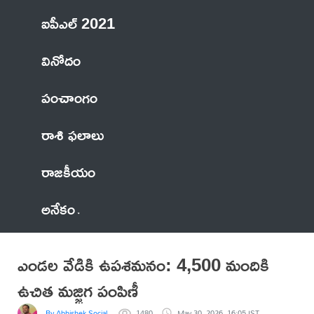
ఐపీఎల్ 2021
వినోదం
పంచాంగం
రాశి ఫలాలు
రాజకీయం
అనేకం
ఎండల వేడికి ఉపశమనం: 4,500 మందికి
ఉచిత మజ్జిగ పంపిణీ
By Abhishek Social Media
1480
May 30, 2026, 16:05 IST