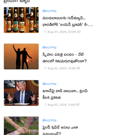
ట్రెండింగ్ న్యూస్
తెలంగాణ
మందుబాబులకు గుడ్‌న్యూస్..
భారత్‌లోకి ‘లయన్ బ్రూవరీ’ రీ-
ఎంట్రీ
Aug 03, 2026, 03:08 IST
తెలంగాణ
స్నేహం పవిత్ర బంధం - నేటి
తరంలో కనుమరుగవుతోందా?
Aug 02, 2026, 12:08 IST
తెలంగాణ
ఇరాన్‌పై దాడి వాయిదా.. ట్రంప్
కీలక ప్రకటన
Aug 02, 2026, 11:08 IST
తెలంగాణ
ఫ్రెండ్ షిప్‌డే అసలు ఎలా
వచ్చిందంటే?