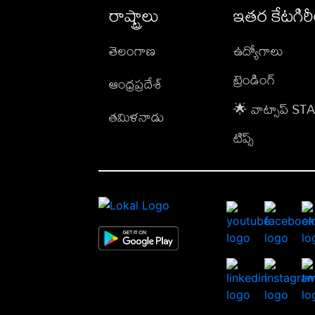
రాష్ట్రాలు
ఇతర కేటగిర
తెలంగాణ
ఉద్యోగాలు
ట్రెండింగ్
ఆంధ్రప్రదేశ్
🌟 వాట్సాప్ S
తమిళనాడు
టిప్స్