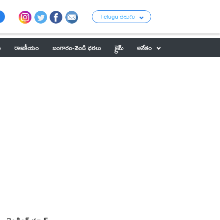
Telugu తెలుగు
ు
రాజకీయం
బంగారం-వెండి ధరలు
క్రైమ్
అనేకం