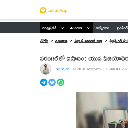
ఆంధ్రప్రదేశ్
తెలంగాణ
ఉద్యోగాలు
ట్రెండింగ్
హోమ్
తెలంగాణ
ఉమ్మడి వరంగల్ జిల్లా
స్టేషన్ గన్ పూ
వరంగల్‌లో విషాదం: యువ ఫిజియోథెరపి
By Rajee
2618
చూసినవారు
Jun 03, 202