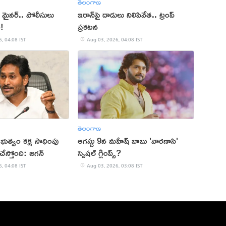
తెలంగాణ
ిన మైనర్.. పోలీసులు
ఇరాన్‌పై దాడులు నిలిపివేత.. ట్రంప్
ం!
ప్రకటన
, 04:08 IST
Aug 03, 2026, 04:08 IST
తెలంగాణ
రభుత్వం కక్ష సాధింపు
ఆగస్టు 9న మహేష్ బాబు 'వారణాసి'
ేస్తోంది: జగన్
స్పెషల్ గ్లింప్స్?
, 04:08 IST
Aug 03, 2026, 03:08 IST