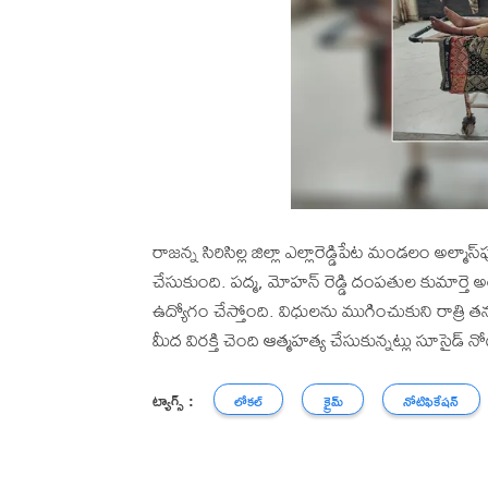
రాజన్న సిరిసిల్ల జిల్లా ఎల్లారెడ్డిపేట మండలం అల్
చేసుకుంది. పద్మ, మోహన్ రెడ్డి దంపతుల కుమార్తె 
ఉద్యోగం చేస్తోంది. విధులను ముగించుకుని రాత్రి తన గ
మీద విరక్తి చెంది ఆత్మహత్య చేసుకున్నట్లు సూసైడ్ నో
ట్యాగ్స్ :
లోకల్
క్రైమ్
నోటిఫికేషన్