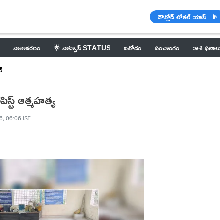
డౌన్లోడ్ లోకల్ యాప్
వాతావరణం
🌟 వాట్సాప్ STATUS
వినోదం
పంచాంగం
రాశి ఫలాల
ర్
స్ట్ ఆత్మహత్య
6, 06:06 IST