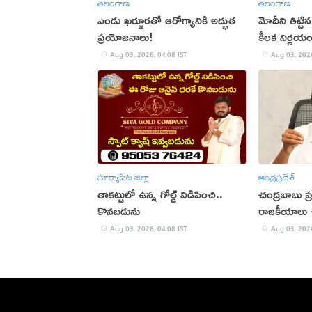
తెలంగాణ
తెలంగాణ
ఎండు ఖర్జూరతో ఆరోగ్యానికి అద్భుత
మోదీని తిట్ట
ప్రయోజనాలు!
కీలక నిర్ణయ
Aug 03, 2026, 04:08 IST
Aug 03, 2026
సూర్యాపేట జిల్లా
ఆంధ్రప్రదేశ్
తాకట్టులో ఉన్న గోల్డ్ విడిపించి..
చంద్రబాబు ప్
కొనబడును
రాజకీయాలు చ
Aug 03, 2026, 04:08 IST
Aug 03, 2026