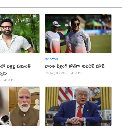
తెలంగాణ
డో పెళ్లిపై సుమంత్
భారత ఫీల్డింగ్ కోచ్‌గా శుభదీప్‌ ఘోష్‌
ఖ్యలు
Aug 03, 2026, 04:08 IST
, 04:08 IST