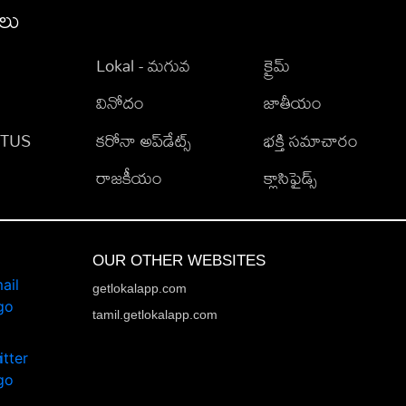
ీలు
Lokal - మగువ
క్రైమ్
వినోదం
జాతీయం
TATUS
కరోనా అప్‌డేట్స్
భక్తి సమాచారం
రాజకీయం
క్లాసిఫైడ్స్
OUR OTHER WEBSITES
getlokalapp.com
tamil.getlokalapp.com