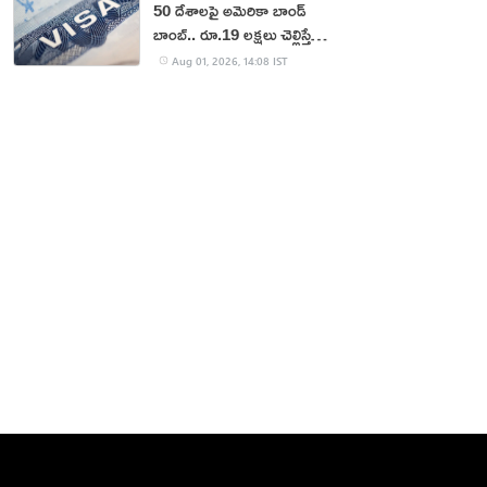
50 దేశాలపై అమెరికా బాండ్
బాంబ్.. రూ.19 లక్షలు చెల్లిస్తేనే
వీసా!
Aug 01, 2026, 14:08 IST