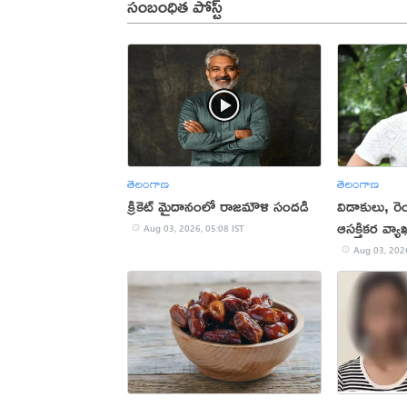
సంబంధిత పోస్ట్
తెలంగాణ
తెలంగాణ
క్రికెట్ మైదానంలో రాజమౌళి సందడి
విడాకులు, రెం
ఆసక్తికర వ్యా
Aug 03, 2026, 05:08 IST
Aug 03, 2026