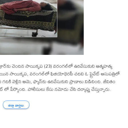
మాస్‌పూర్‌కు చెందిన సాయికృప (23) వరంగల్‌లో ఉరివేసుకుని ఆత్మహత్య
అయిన సాయికృప, వరంగల్‌లో ఫిజియోథెరపీ చదివి ఓ ప్రైవేట్ ఆసుపత్రిలో
దికి వెళ్లిన ఆమె, ఫ్యాన్‌కు ఉరివేసుకుని ప్రాణాలు విడిచింది. జీవితం
ట్ లో పేర్కొంది. పోలీసులు కేసు నమోదు చేసి దర్యాప్తు చేస్తున్నారు.
జిల్లా వార్తలు