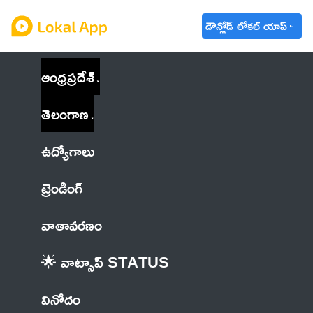
డౌన్లోడ్ లోకల్ యాప్
ఆంధ్రప్రదేశ్
తెలంగాణ
ఉద్యోగాలు
ట్రెండింగ్
వాతావరణం
🌟 వాట్సాప్ STATUS
వినోదం