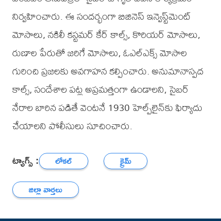
నిర్వహించారు. ఈ సందర్భంగా బిజినెస్ ఇన్వెస్ట్‌మెంట్
మోసాలు, నకిలీ కస్టమర్ కేర్ కాల్స్, కొరియర్ మోసాలు,
రుణాల పేరుతో జరిగే మోసాలు, ఓఎల్‌ఎక్స్ మోసాల
గురించి ప్రజలకు అవగాహన కల్పించారు. అనుమానాస్పద
కాల్స్, సందేశాల పట్ల అప్రమత్తంగా ఉండాలని, సైబర్
నేరాల బారిన పడితే వెంటనే 1930 హెల్ప్‌లైన్‌కు ఫిర్యాదు
చేయాలని పోలీసులు సూచించారు.
ట్యాగ్స్ :
లోకల్
క్రైమ్
జిల్లా వార్తలు