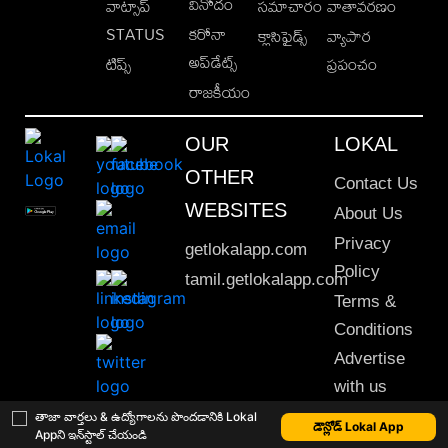
వినోదం
వాట్సాప్
సమాచారం
వాతావరణం
STATUS
కరోనా
క్లాసిఫైడ్స్
వ్యాపార
అప్‌డేట్స్
టిప్స్
ప్రపంచం
రాజకీయం
OUR
LOKAL
OTHER
Contact Us
WEBSITES
About Us
Privacy
getlokalapp.com
Policy
tamil.getlokalapp.com
Terms &
Conditions
Advertise
with us
Sitemap
తాజా వార్తలు & ఉద్యోగాలను పొందడానికి Lokal
డౌన్లోడ్ Lokal App
Appని ఇన్‌స్టాల్ చేయండి
This material may not be published, transmitted, rewritten or redistributed. © 2020 Lokal App. All rights reserved.