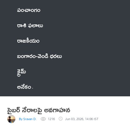
పంచాంగం
రాశి ఫలాలు
రాజకీయం
బంగారం-వెండి ధరలు
క్రైమ్
అనేకం
సైబర్ నేరాలపై అవగాహన
By Sravan D.
1216
Jun 03, 2026, 14:06 IST