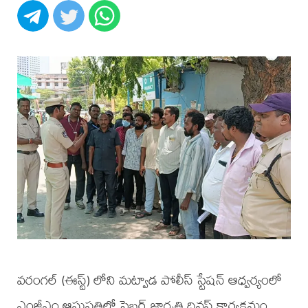
వరంగల్ (ఈస్ట్) లోని మట్వాడ పోలీస్ స్టేషన్ ఆధ్వర్యంలో
ఎంజీఎం ఆసుపత్రిలో సైబర్ జాగృతి దివస్ కార్యక్రమం