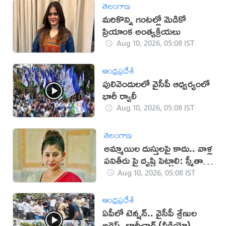
తెలంగాణ
మరికొన్ని గంటల్లో మెడికో
ప్రియాంక అంత్యక్రియలు
Aug 10, 2026, 05:08 IST
ఆంధ్రప్రదేశ్
పులివెందులలో వైసీపీ ఆధ్వర్యంలో
భారీ ర్యాలీ
Aug 10, 2026, 05:08 IST
తెలంగాణ
అమ్మాయిల దుస్తులపై కాదు.. వాళ్ల
పనితీరు పై దృష్టి పెట్టాలి: స్మీతా
సబర్వాల్
Aug 10, 2026, 05:08 IST
ఆంధ్రప్రదేశ్
ఏపీలో టెన్షన్.. వైసీపీ శ్రేణుల
అరెస్ట్, లాఠీచార్జ్‌ (వీడియో)