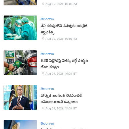
యూట్యూబర్
Aug 05, 2026, 06:08 IST
తెలంగాణ
తల్లి కడుపులోనే శిశువుకు అరుదైన
శస్త్రచికిత్స
Aug 05, 2026, 05:08 IST
తెలంగాణ
E20 పెట్రోల్‌పై వెనక్కి తగ్గే పరిస్థితి
లేదు: కేంద్రం
Aug 04, 2026, 16:08 IST
తెలంగాణ
హార్ముజ్ జలసంధి తెరవడానికి
అమెరికా-ఇరాన్ ఒప్పందం
Aug 04, 2026, 13:08 IST
తెలంగాణ