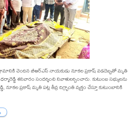
రామానికి చెందిన బీఆర్ఎస్ నాయకుడు నూకల ప్రకాష్ వడదెబ్బతో మృతి
ా ధర్మారెడ్డి శనివారం సందర్శించి నివాళులర్పించారు. కుటుంబ సభ్యులను
ి, నూకల ప్రకాష్ మృతి పట్ల తీవ్ర దిగ్భ్రాంతి వ్యక్తం చేస్తూ కుటుంబానికి
ు