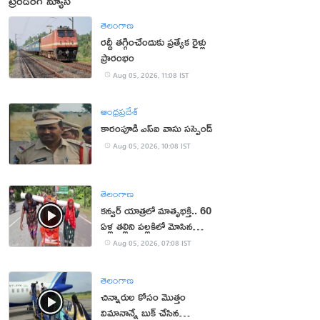
ట్రెండింగ్ న్యూస్
తెలంగాణ
రద్దీ తగ్గించేందుకు ప్రత్యేక రైళ్లు
ప్రారంభం
Aug 05, 2026, 11:08 IST
ఆంధ్రప్రదేశ్
కారంపూడి ఎస్ఐ వాసు స‌స్పెండ్‌
Aug 05, 2026, 10:08 IST
తెలంగాణ
కన్వర్ యాత్రలో మాతృభక్తి.. 60
ఏళ్ల తల్లిని పల్లకిలో మోసిన
కొడుకు, కోడలు!
Aug 05, 2026, 07:08 IST
తెలంగాణ
చిన్నారుల కోసం మొత్తం
విమానాన్నే బుక్ చేసిన