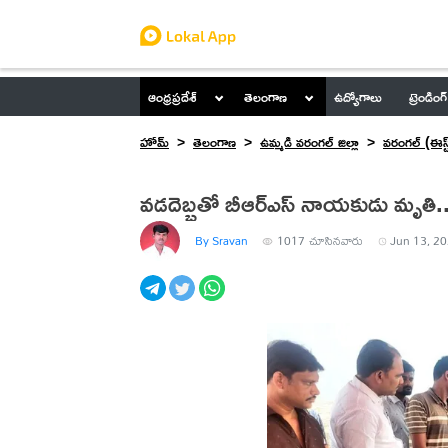
ఆంధ్రప్రదేశ్
తెలంగాణ
ఉద్యోగాలు
ట్రెండింగ్
హోమ్
తెలంగాణ
ఉమ్మడి వరంగల్ జిల్లా
వరంగల్ (ఈస్ట
వడదెబ్బతో బీఆర్ఎస్ నాయకుడు మృతి..మా
By Sravan
1017
చూసినవారు
Jun 13, 20