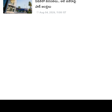
పీఓకేలో నిరసనలు.. అల్ జజీరాపై
పాక్ ఆంక్షలు
Aug 04, 2026, 11:08 IST