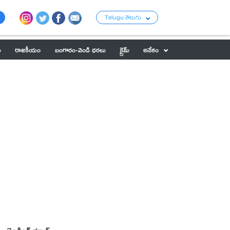
Telugu తెలుగు
ు
రాజకీయం
బంగారం-వెండి ధరలు
క్రైమ్
అనేకం