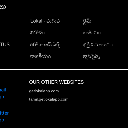
ీలు
Lokal - మగువ
క్రైమ్
వినోదం
జాతీయం
TATUS
కరోనా అప్‌డేట్స్
భక్తి సమాచారం
రాజకీయం
క్లాసిఫైడ్స్
OUR OTHER WEBSITES
getlokalapp.com
tamil.getlokalapp.com