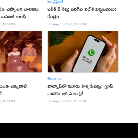
ఆంధ్రప్రదేశ్
పణ చెప్పాలని బాలికను
ఏపీకి 6 రెట్లు పెరిగిన విదేశీ పెట్టుబడులు:
: రాహుల్ గాంధీ
కేంద్రం
, 13:08 IST
Aug 05, 2026, 13:08 IST
తెలంగాణ
మంత చిన్ననాటి
వాట్సాప్‌లో మూడు కొత్త ఫీచర్లు: గ్రూప్
్
వాడకం ఇక సులువు!
, 13:08 IST
Aug 05, 2026, 12:08 IST