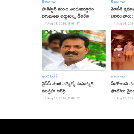
తెలంగాణ
తెలంగాణ
పాకిస్థాన్‌ నుంచి ఎండుఖర్జూరం
మోడీకి క్షమా
దిగుమతిని అడ్డుకున్న డీఆర్‌ఐ
బెదిరించారు
Aug 05, 2026, 13:08 IST
Aug 05, 2026
ఆంధ్రప్రదేశ్
తెలంగాణ
వైసీపీ మాజీ ఎమ్మెల్యే మ‌హమ్మ‌ద్
హీరోయిన్ స
ముస్త‌ఫా అరెస్ట్
ఫొటోలు వైరల
Aug 05, 2026, 13:08 IST
Aug 05, 2026