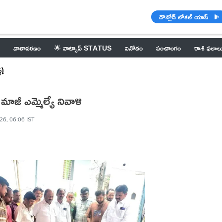
డౌన్లోడ్ లోకల్ యాప్
వాతావరణం
🌟 వాట్సాప్ STATUS
వినోదం
పంచాంగం
రాశి ఫలాల
్)
జీ ఎమ్మెల్యే నివాళి
26, 06:06 IST