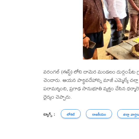
వరంగల్ (ఈస్ట్) లోని దామెర మండలం దుర్గంపేట గ్
చెందారు. ఆయన పార్థివదేహాన్ని మాజీ ఎమ్మెల్యే చల్ల
పరామర్శించి, ప్రగాఢ సానుభూతి వ్యక్తం చేసిన ధర్మారెడ్డ
ధైర్యం చెప్పారు.
ట్యాగ్స్ :
లోకల్
రాజకీయం
జిల్లా వార్తల