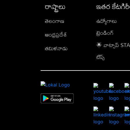
రాష్ట్రాలు
ఇతర కేటగిర
తెలంగాణ
ఉద్యోగాలు
ట్రెండింగ్
ఆంధ్రప్రదేశ్
🌟 వాట్సాప్ S
తమిళనాడు
టిప్స్