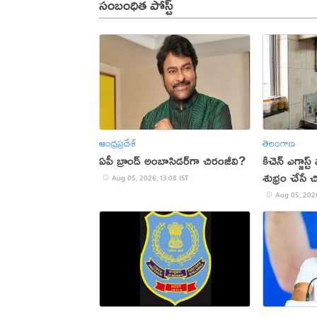
సంబంధిత పోస్ట్
ఆంధ్రప్రదేశ్
తెలంగాణ
ఏపీ బ్రాండ్ అంబాసిడర్‌గా చిరంజీవి?
కిచెన్ ఎగ్జాస్
శుభ్రం చేసే చ
Aug 05, 2026, 13:08 IST
Aug 05, 2026