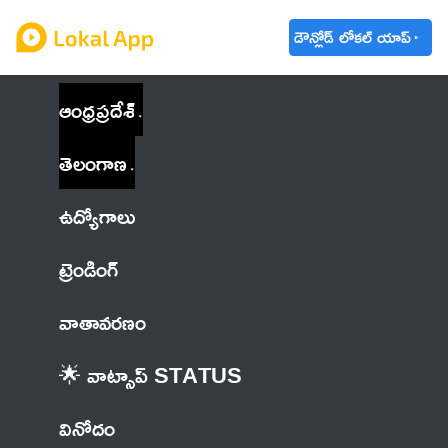
డౌన్లోడ్ లోకల్ యాప్
ఆంధ్రప్రదేశ్
తెలంగాణ
ఉద్యోగాలు
ట్రెండింగ్
వాతావరణం
🌟 వాట్సాప్ STATUS
వినోదం