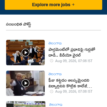
Explore more jobs
సంబంధిత పోస్ట్
తెలంగాణ
పార్లమెంట్‌లో ప్రధానిపై గుడ్లతో
దాడి.. వీడియో వైరల్
Aug 09, 2026, 07:08 IST
తెలంగాణ
ఫీజు కట్టడం ఆలస్యమైందని
విద్యార్థినిని కొట్టిన కాలేజీ
యాజమాన్యం!(వీడియో)
Aug 09, 2026, 07:08 IST
తెలంగాణ