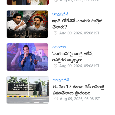
ఆంధ్రప్రదేశ్
జగన్ లోకేశ్‌నే ఎందుకు టార్గెట్
చేశారు?
Aug 09, 2026, 05:08 IST
తెలంగాణ
'వారణాసి'పై బండ్ల గణేష్
ఆసక్తికర వ్యాఖ్యలు
Aug 09, 2026, 05:08 IST
ఆంధ్రప్రదేశ్
ఈ నెల 17 నుంచి ఏపీ అసెంబ్లీ
సమావేశాలు ప్రారంభం
Aug 09, 2026, 05:08 IST