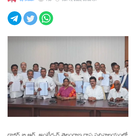
సురేఖ
డాక్టర్ బి.ఆర్. అంబేద్కర్ తెలంగాణ రాష్ట్ర సచివాలయంలో