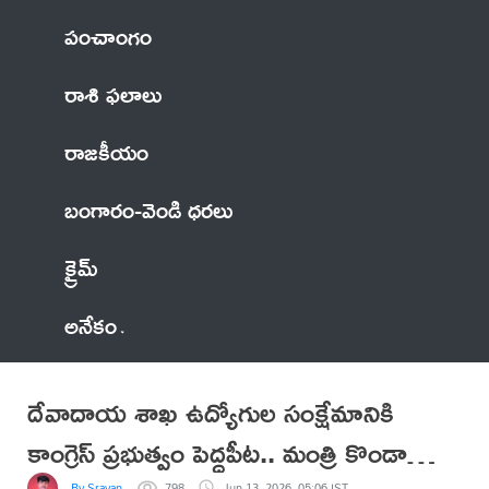
పంచాంగం
రాశి ఫలాలు
రాజకీయం
బంగారం-వెండి ధరలు
క్రైమ్
అనేకం
దేవాదాయ శాఖ ఉద్యోగుల సంక్షేమానికి
కాంగ్రెస్ ప్రభుత్వం పెద్దపీట.. మంత్రి కొండా
By Sravan
798
Jun 13, 2026, 05:06 IST