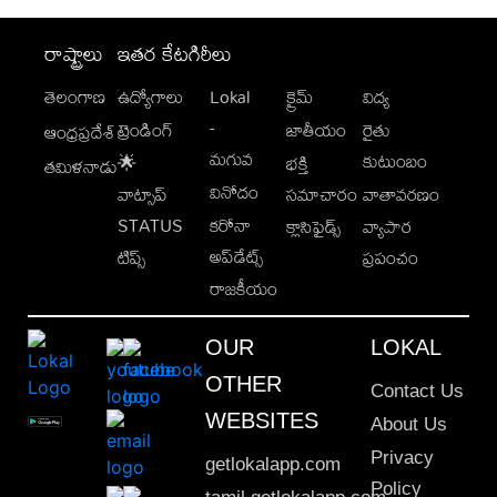
రాష్ట్రాలు
ఇతర కేటగిరీలు
తెలంగాణ
ఉద్యోగాలు
Lokal
క్రైమ్
విద్య
-
ట్రెండింగ్
జాతీయం
రైతు
ఆంధ్రప్రదేశ్
మగువ
కుటుంబం
🌟
భక్తి
తమిళనాడు
వినోదం
వాట్సాప్
సమాచారం
వాతావరణం
STATUS
కరోనా
క్లాసిఫైడ్స్
వ్యాపార
అప్‌డేట్స్
టిప్స్
ప్రపంచం
రాజకీయం
OUR
LOKAL
OTHER
Contact Us
WEBSITES
About Us
Privacy
getlokalapp.com
Policy
tamil.getlokalapp.com