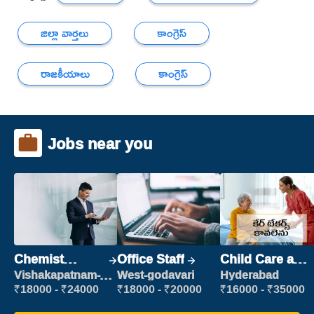
జిల్లా వార్తలు
కాంగ్రెస్
రాజకీయాలు
కాంగ్రెస్
Jobs near you
Chemist
Office Staff
Child Care and
Production
Patient care
Vishakapatnam-
West-godavari
Hyderabad
new
Executive
₹18000 - ₹24000
₹18000 - ₹20000
₹16000 - ₹35000