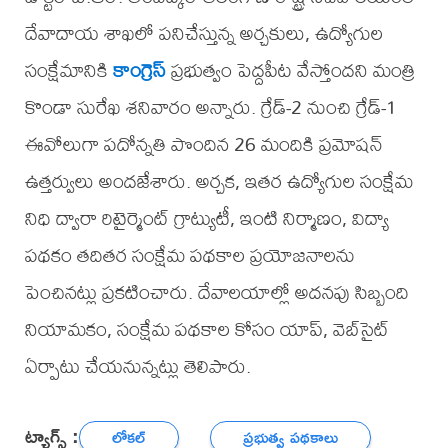
దేవాదాయ శాఖలో పనిచేస్తున్న అర్చకులు, ఉద్యోగుల
సంక్షేమానికి
కాంగ్రెస్
ప్రభుత్వం పెద్దపీట వేస్తోందని మంత్రి
కొండా సురేఖ శనివారం అన్నారు. గ్రేడ్-2 నుంచి గ్రేడ్-1
ఈవోలుగా పదోన్నతి పొందిన 26 మందికి ప్రమోషన్
ఉత్తర్వులు అందజేశారు. అర్చక, ఇతర ఉద్యోగుల సంక్షేమ
నిధి ద్వారా రిటైర్మెంట్ గ్రాట్యుటీ, ఇంటి నిర్మాణం, విద్యా
పథకం తదితర సంక్షేమ పథకాల ప్రయోజనాలను
పెంచినట్లు ప్రకటించారు. దేవాలయాల్లో అదనపు సిబ్బంది
నియామకం, సంక్షేమ పథకాల కోసం యాప్, వెబ్‌సైట్
ఏర్పాటు చేయనున్నట్లు తెలిపారు.
ట్యాగ్స్ :
లోకల్
ప్రభుత్వ పథకాలు