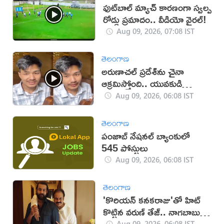
ఫుట్‌బాల్ మ్యాచ్‌ కారణంగా స్వల్ప
రోడ్డు ప్రమాదం.. వీడియో వైరల్!
Aug 09, 2026, 07:08 IST
తెలంగాణ
అరుణాచల్‌ ప్రదేశ్‌ను చైనా
ఆక్రమిస్తోంది.. యువకుడి
వీడియో వైరల్
Aug 09, 2026, 06:08 IST
తెలంగాణ
పంజాబ్ నేషనల్ బ్యాంకులో
545 పోస్టులు
Aug 09, 2026, 06:08 IST
తెలంగాణ
'కొరియన్ కనకరాజు'తో హిట్
కొట్టిన వరుణ్ తేజ్.. నాగబాబు
ఎమోషనల్ పోస్ట్
Aug 09, 2026, 06:08 IST