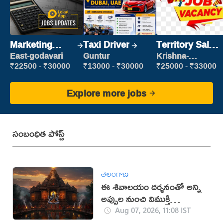
Marketing
Taxi Driver
Territory Sales
Executive
Manager
East-godavari
Guntur
Krishna-
vijayawada
₹22500 - ₹30000
₹13000 - ₹30000
₹25000 - ₹33000
Explore more jobs
సంబంధిత పోస్ట్
తెలంగాణ
ఈ శివాలయం దర్శనంతో అన్ని
అప్పుల నుంచి విముక్తి
లభిస్తుందట!
Aug 07, 2026, 11:08 IST