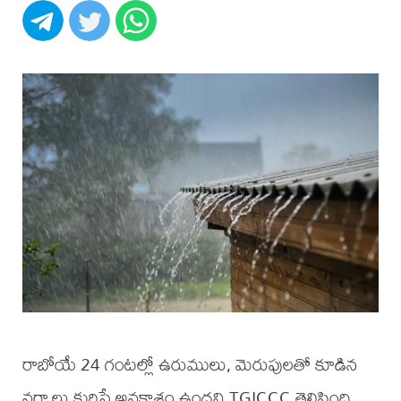
రాబోయే 24 గంటల్లో ఉరుములు, మెరుపులతో కూడిన
వర్షాలు కురిసే అవకాశం ఉందని TGICCC తెలిపింది.