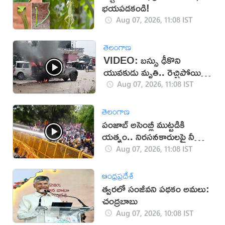
భయపడకండి!
Aug 07, 2026, 11:08 IST
తెలంగాణ
VIDEO: బస్సు ఢీకొని
యువకుడు మృతి.. రెచ్చిపోయిన
స్థానికులు!
Aug 07, 2026, 11:08 IST
తెలంగాణ
పంజాబ్ అసెంబ్లీ ముట్టడికి
యత్నం.. నిరసనకారులపై నీళ్ల
ఫిరంగులు!
Aug 07, 2026, 11:08 IST
ఆంధ్రప్రదేశ్
త్వరలో సంజీవని పథకం అమలు:
చంద్రబాబు
Aug 07, 2026, 10:08 IST