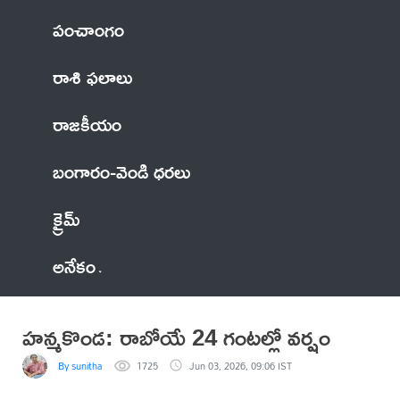
పంచాంగం
రాశి ఫలాలు
రాజకీయం
బంగారం-వెండి ధరలు
క్రైమ్
అనేకం
హన్మకొండ: రాబోయే 24 గంటల్లో వర్షం
By sunitha
1725
Jun 03, 2026, 09:06 IST