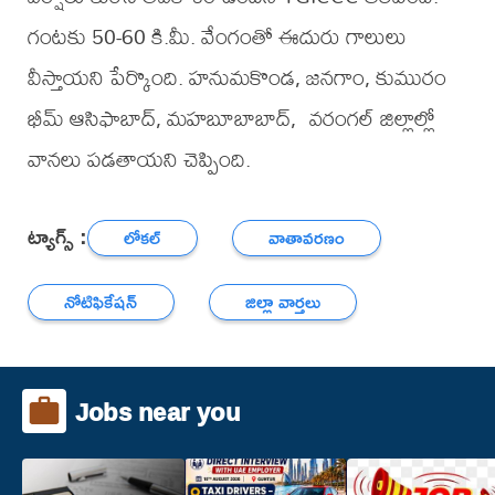
గంటకు 50-60 కి.మీ. వేంగంతో ఈదురు గాలులు
వీస్తాయని పేర్కొంది. హనుమకొండ, జనగాం, కుమురం
భీమ్ ఆసిఫాబాద్, మహబూబాబాద్, వరంగల్ జిల్లాల్లో
వానలు పడతాయని చెప్పింది.
ట్యాగ్స్ :
లోకల్
వాతావరణం
నోటిఫికేషన్
జిల్లా వార్తలు
Jobs near you