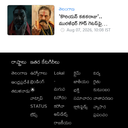
తెలంగాణ
'కొరియన్ కనకరాజు'..
మురళీధర్ గౌడ్ గెటప్‌పై
విమర్శలు!
Aug 07, 2026, 10:08 IST
రాష్ట్రాలు
ఇతర కేటగిరీలు
తెలంగాణ
ఉద్యోగాలు
Lokal
క్రైమ్
విద్య
-
ట్రెండింగ్
జాతీయం
రైతు
ఆంధ్రప్రదేశ్
మగువ
కుటుంబం
🌟
భక్తి
తమిళనాడు
వినోదం
వాట్సాప్
సమాచారం
వాతావరణం
STATUS
కరోనా
క్లాసిఫైడ్స్
వ్యాపార
అప్‌డేట్స్
టిప్స్
ప్రపంచం
రాజకీయం