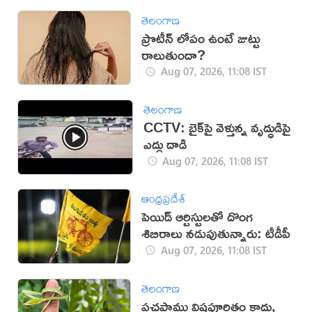
తెలంగాణ
ప్రొటీన్ లోపం ఉంటే జుట్టు
రాలుతుందా?
Aug 07, 2026, 11:08 IST
తెలంగాణ
CCTV: బైక్‌పై వెళ్తున్న వృద్ధుడిపై
ఎద్దు దాడి
Aug 07, 2026, 11:08 IST
ఆంధ్రప్రదేశ్
పెయిడ్ ఆర్టిస్టులతో దొంగ
శిబిరాలు నడుపుతున్నారు: టీడీపీ
Aug 07, 2026, 11:08 IST
తెలంగాణ
పచ్చపాము విషపూరితం కాదు,