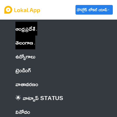
డౌన్లోడ్ లోకల్ యాప్
ఆంధ్రప్రదేశ్
తెలంగాణ
ఉద్యోగాలు
ట్రెండింగ్
వాతావరణం
🌟 వాట్సాప్ STATUS
వినోదం