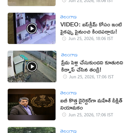
దక్కించుకున్నాడు
Jun 25, 2026, 18:06 IST
తెలంగాణ
VIDEO: ఐస్‌క్రీమ్ కోసం ఇంటి
పైకప్పు పైనుంచి కిందపడ్డాడు!
Jun 25, 2026, 18:06 IST
తెలంగాణ
ప్రేమ పెళ్లి చేసుకుందని కూతురిని
కిడ్నాప్ చేసిన తండ్రి!
Jun 25, 2026, 17:06 IST
తెలంగాణ
ఐబీ కొత్త డైరెక్టర్‌గా మహేశ్‌ దీక్షిత్‌
నియామకం
Jun 25, 2026, 17:06 IST
తెలంగాణ