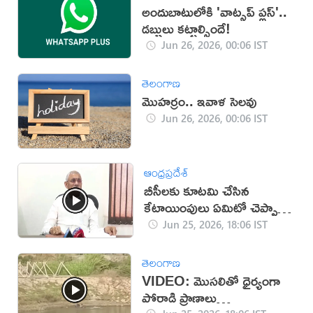
అందుబాటులోకి 'వాట్సప్‌ ప్లస్‌'..
డబ్బులు కట్టాల్సిందే!
Jun 26, 2026, 00:06 IST
తెలంగాణ
మొహర్రం.. ఇవాళ సెలవు
Jun 26, 2026, 00:06 IST
ఆంధ్రప్రదేశ్
బీసీలకు కూటమి చేసిన
కేటాయింపులు ఏమిటో చెప్పాలి:
వేణుగోపాలకృష్ణ
Jun 25, 2026, 18:06 IST
తెలంగాణ
VIDEO: మొసలితో ధైర్యంగా
పోరాడి ప్రాణాలు