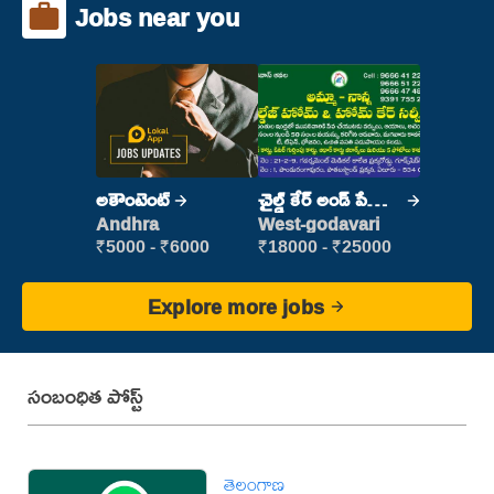
Jobs near you
అకౌంటెంట్
చైల్డ్ కేర్ అండ్ పేషెంట్
కేర్
Andhra
West-godavari
₹5000 - ₹6000
₹18000 - ₹25000
Explore more jobs
సంబంధిత పోస్ట్
తెలంగాణ