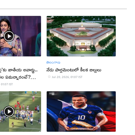
తెలంగాణ
ళ్లు'కు జాతీయ అవార్డు..
నేడు పార్లమెంటులో కీలక బిల్లులు
ిదెల ఏమన్నారంటే?
Jul 20, 2026, 01:07 IST
 01:07 IST