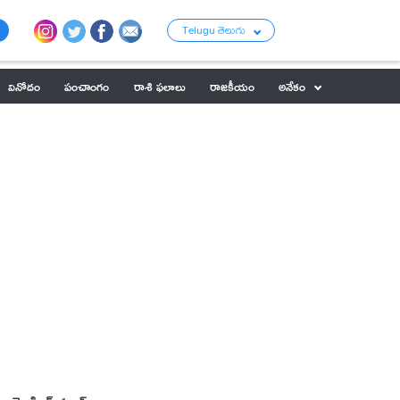
Telugu తెలుగు
వినోదం
పంచాంగం
రాశి ఫలాలు
రాజకీయం
అనేకం