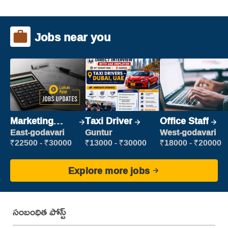
Jobs near you
Marketing
Taxi Driver
Office Staff
Executive
East-godavari
Guntur
West-godavari
₹22500 - ₹30000
₹13000 - ₹30000
₹18000 - ₹20000
Explore more jobs
సంబంధిత పోస్ట్