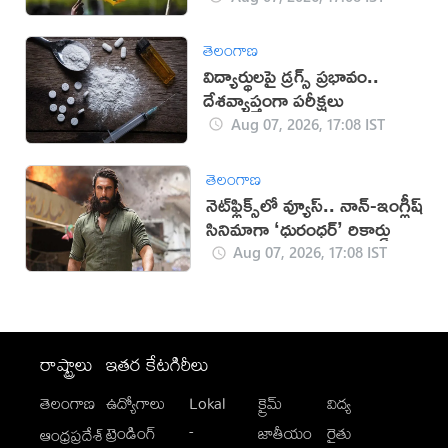
తెలంగాణ
విద్యార్థులపై డ్రగ్స్ ప్రభావం..
దేశవ్యాప్తంగా పరీక్షలు
Aug 07, 2026, 17:08 IST
తెలంగాణ
నెట్‌ఫ్లిక్స్‌లో వ్యూస్.. నాన్-ఇంగ్లీష్
సినిమాగా ‘ధురంధర్’ రికార్డు
Aug 07, 2026, 17:08 IST
రాష్ట్రాలు
ఇతర కేటగిరీలు
తెలంగాణ
ఉద్యోగాలు
Lokal
క్రైమ్
విద్య
-
ట్రెండింగ్
జాతీయం
రైతు
ఆంధ్రప్రదేశ్