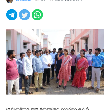
హనుమకొండ జిల్లా కమలాపూర్ మండలం ఉప్పల్