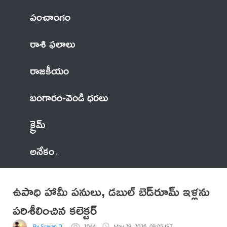
పంచాంగం
రాశి ఫలాలు
రాజకీయం
బంగారం-వెండి ధరలు
క్రైమ్
అనేకం
ఉపాధి హామీ పనులు, డబుల్ బెడ్‌రూమ్ ఇళ్లను
పరిశీలించిన కలెక్టర్
By Sravan D.
1044
May 29, 2026, 09:05 IST