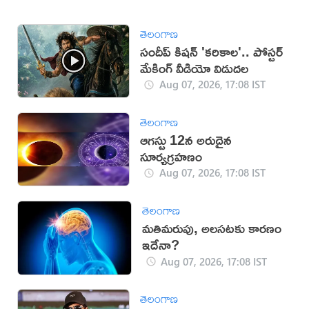
తెలంగాణ
సందీప్ కిషన్ 'కరికాల'.. పోస్టర్
మేకింగ్ వీడియో విడుదల
Aug 07, 2026, 17:08 IST
తెలంగాణ
ఆగస్టు 12న అరుదైన
సూర్యగ్రహణం
Aug 07, 2026, 17:08 IST
తెలంగాణ
మతిమరుపు, అలసటకు కారణం
ఇదేనా?
Aug 07, 2026, 17:08 IST
తెలంగాణ