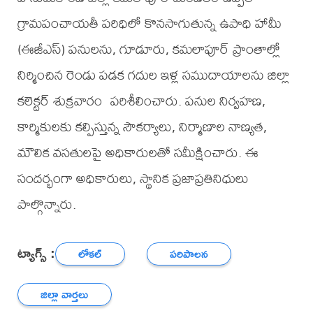
గ్రామపంచాయతీ పరిధిలో కొనసాగుతున్న ఉపాధి హామీ
(ఈజీఎస్) పనులను, గూడూరు, కమలాపూర్ ప్రాంతాల్లో
నిర్మించిన రెండు పడక గదుల ఇళ్ల సముదాయాలను జిల్లా
కలెక్టర్ శుక్రవారం పరిశీలించారు. పనుల నిర్వహణ,
కార్మికులకు కల్పిస్తున్న సౌకర్యాలు, నిర్మాణాల నాణ్యత,
మౌలిక వసతులపై అధికారులతో సమీక్షించారు. ఈ
సందర్భంగా అధికారులు, స్థానిక ప్రజాప్రతినిధులు
పాల్గొన్నారు.
ట్యాగ్స్ :
లోకల్
పరిపాలన
జిల్లా వార్తలు