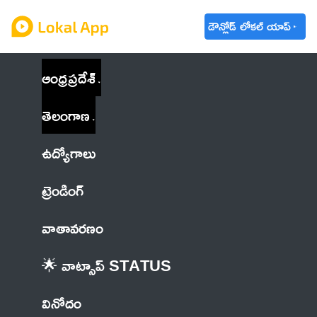
డౌన్లోడ్ లోకల్ యాప్
ఆంధ్రప్రదేశ్
తెలంగాణ
ఉద్యోగాలు
ట్రెండింగ్
వాతావరణం
🌟 వాట్సాప్ STATUS
వినోదం