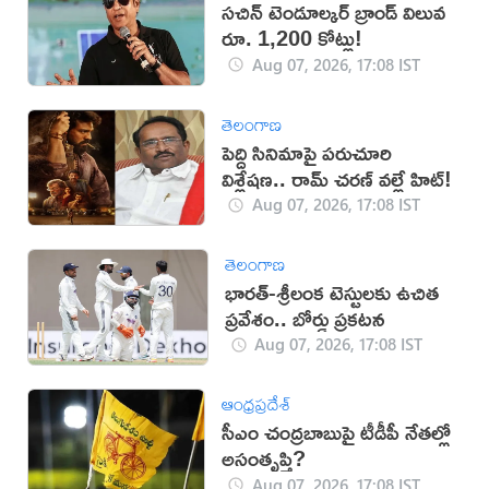
సచిన్ టెండూల్కర్ బ్రాండ్ విలువ
రూ. 1,200 కోట్లు!
Aug 07, 2026, 17:08 IST
తెలంగాణ
పెద్ది సినిమాపై పరుచూరి
విశ్లేషణ.. రామ్ చరణ్ వల్లే హిట్!
Aug 07, 2026, 17:08 IST
తెలంగాణ
భారత్-శ్రీలంక టెస్టులకు ఉచిత
ప్రవేశం.. బోర్డు ప్రకటన
Aug 07, 2026, 17:08 IST
ఆంధ్రప్రదేశ్
సీఎం చంద్రబాబుపై టీడీపీ నేతల్లో
అసంతృప్తి?
Aug 07, 2026, 17:08 IST