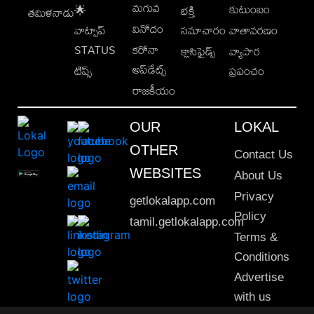
మగువ
కుటుంబం
🌟
భక్తి
తమిళనాడు
వినోదం
వాట్సాప్
సమాచారం
వాతావరణం
STATUS
కరోనా
క్లాసిఫైడ్స్
వ్యాపార
అప్‌డేట్స్
టిప్స్
ప్రపంచం
రాజకీయం
OUR
LOKAL
OTHER
Contact Us
WEBSITES
About Us
Privacy
getlokalapp.com
Policy
tamil.getlokalapp.com
Terms &
Conditions
Advertise
with us