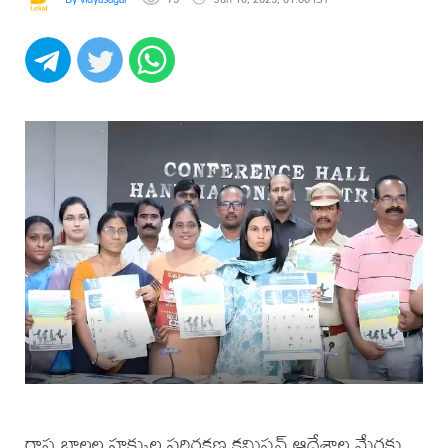
రాష్ట్ర బాలల హక్కుల పరిరక్షణ కమిషన్ ఆదేశాల మేరకు