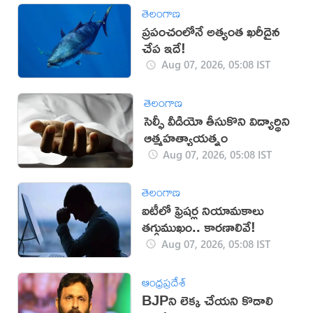
తెలంగాణ
ప్రపంచంలోనే అత్యంత ఖరీదైన
చేప ఇదే!
Aug 07, 2026, 05:08 IST
తెలంగాణ
సెల్ఫీ వీడియో తీసుకొని విద్యార్థిని
ఆత్మహత్యాయత్నం
Aug 07, 2026, 05:08 IST
తెలంగాణ
ఐటీలో ఫ్రెషర్ల నియామకాలు
తగ్గుముఖం.. కారణాలివే!
Aug 07, 2026, 05:08 IST
ఆంధ్రప్రదేశ్
BJPని లెక్క చేయని కొడాలి