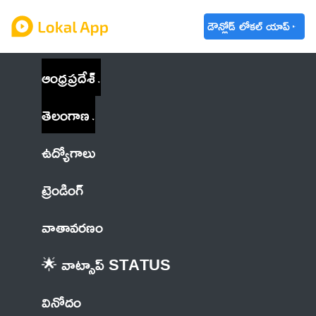
డౌన్లోడ్ లోకల్ యాప్
ఆంధ్రప్రదేశ్
తెలంగాణ
ఉద్యోగాలు
ట్రెండింగ్
వాతావరణం
🌟 వాట్సాప్ STATUS
వినోదం