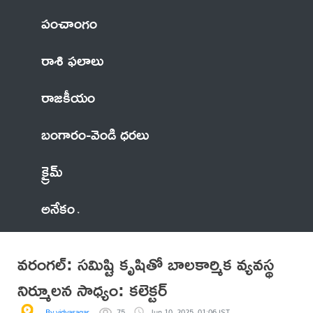
పంచాంగం
రాశి ఫలాలు
రాజకీయం
బంగారం-వెండి ధరలు
క్రైమ్
అనేకం
వరంగల్: సమిష్టి కృషితో బాలకార్మిక వ్యవస్థ
నిర్మూలన సాధ్యం: కలెక్టర్
By vidyasagar
75
Jun 10, 2025, 01:06 IST