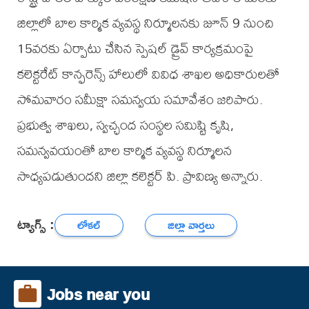
జిల్లాలో బాల కార్మిక వ్యవస్థ నిర్మూలనకు జూన్ 9 నుంచి
15వరకు ఏర్పాటు చేసిన స్పెషల్ డ్రైవ్ కార్యక్రమంపై
కలెక్టరేట్ కాన్ఫరెన్స్ హాలులో వివిధ శాఖల అధికారులతో
సోమవారం సమీక్షా సమన్వయ సమావేశం జరిపారు.
ప్రభుత్వ శాఖలు, స్వచ్ఛంద సంస్థల సమిష్టి కృషి,
సమన్వవయంతో బాల కార్మిక వ్యవస్థ నిర్మూలన
సాధ్యపడుతుందని జిల్లా కలెక్టర్ పి. ప్రావిణ్య అన్నారు.
ట్యాగ్స్ :
లోకల్
జిల్లా వార్తలు
Jobs near you