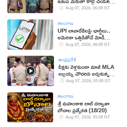
ఇనుప మేకుతో కొట్టి చంపిన
తండ్రి
Aug 07, 2026, 06:08 IST
తెలంగాణ
UPI లావాదేవీలపై ఛార్జీలు..
అమెరికా ఒత్తిడితోనే మోడీ
సర్కార్‌ నిర్ణయం?
Aug 07, 2026, 06:08 IST
ఆంధ్రప్రదేశ్
దీక్షకు వెళ్లకుండా మాజీ MLA
అబ్బ‌య్య చౌద‌రిని అడ్డుకున్న
పోలీసులు (వీడియో)
Aug 07, 2026, 05:08 IST
తెలంగాణ
శ్రీ మహంకాళి లాల్ దర్వాజా
బోనాల ప్రత్యేకత (18/20)
Aug 07, 2026, 05:08 IST