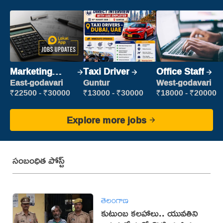
Marketing
Taxi Driver
Office Staff
Executive
East-godavari
Guntur
West-godavari
₹22500 - ₹30000
₹13000 - ₹30000
₹18000 - ₹20000
Explore more jobs
సంబంధిత పోస్ట్
తెలంగాణ
కుటుంబ కలహాలు.. యువతిని