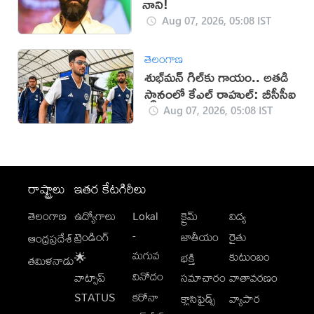
నాని!
Aug 07, 2026, 05:08 IST
తెలంగాణ
శుభ్‌మన్‌ గిల్‌కు గాయం.. అతడి
స్థానంలో కేఎల్ రాహుల్: బీసీసీఐ
Aug 07, 2026, 05:08 IST
రాష్ట్రాలు
ఇతర కేటగిరీలు
తెలంగాణ
ఉద్యోగాలు
Lokal
క్రైమ్
విద్య
-
ట్రెండింగ్
జాతీయం
రైతు
ఆంధ్రప్రదేశ్
మగువ
కుటుంబం
🌟
భక్తి
తమిళనాడు
వినోదం
వాట్సాప్
సమాచారం
వాతావరణం
STATUS
కరోనా
క్లాసిఫైడ్స్
వ్యాపార