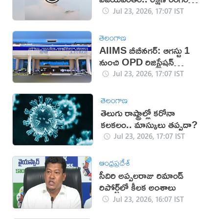
కొత్త శకం
Jul 23, 2026, 17:07 IST
తెలంగాణ
AIIMS బీబీనగర్: ఆగస్టు 1
నుంచి OPD రిజిస్ట్రేషన్
సమయాల్లో మార్పు
Jul 23, 2026, 17:07 IST
తెలంగాణ
తెలుగు రాష్ట్రాల్లో కరోనా
కలకలం.. మాస్కులు తప్పదా?
Jul 23, 2026, 17:07 IST
ఆంధ్రప్రదేశ్
సీదిరి అప్పలరాజు రిమాండ్‌
రిపోర్ట్‌లో కీలక అంశాలు
Jul 23, 2026, 16:07 IST