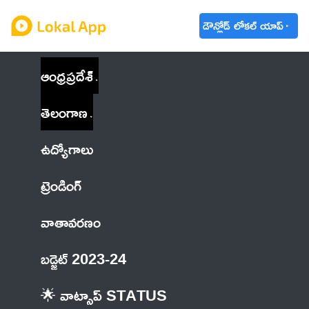
డౌన్లోడ్ లోకల్ యాప్
ఆంధ్రప్రదేశ్
తెలంగాణ
ఉద్యోగాలు
ట్రెండింగ్
వాతావరణం
బడ్జెట్ 2023-24
🌟 వాట్సాప్ STATUS