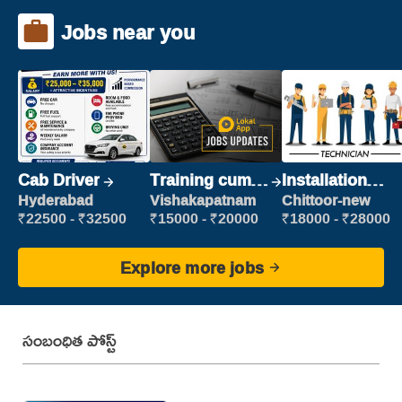
Jobs near you
Cab Driver
Training cum
Installation
Placement
Engineer/
Hyderabad
Vishakapatnam
Chittoor-new
Helper
₹22500 - ₹32500
₹15000 - ₹20000
₹18000 - ₹28000
Explore more jobs
సంబంధిత పోస్ట్