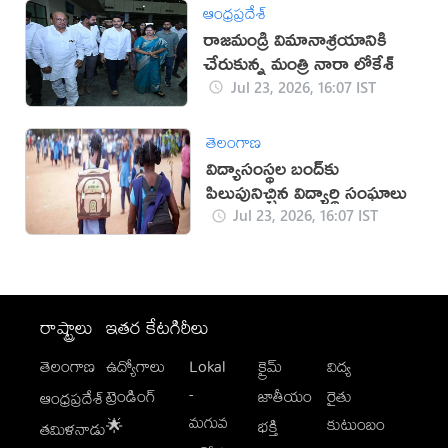
ఆంధ్రప్రదేశ్
రాజమండ్రి విమానాశ్రయానికి
చేరుకున్న మంత్రి నారా లోకేశ్
Jul 23, 2026, 16:07 IST
తెలంగాణ
విద్యాసంస్థల బంద్‌కు
పిలుపునిచ్చిన విద్యార్థి సంఘాలు
Jul 23, 2026, 16:07 IST
రాష్ట్రాలు
ఇతర కేటగిరీలు
తెలంగాణ
ఉద్యోగాలు
Lokal
క్రైమ్
విద్య
-
ట్రెండింగ్
జాతీయం
రైతు
ఆంధ్రప్రదేశ్
మగువ
కుటుంబం
🌟
భక్తి
తమిళనాడు