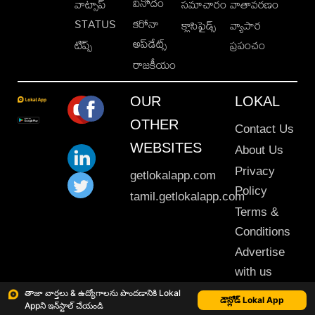
వినోదం
వాట్సాప్
సమాచారం
వాతావరణం
STATUS
కరోనా
క్లాసిఫైడ్స్
వ్యాపార
అప్‌డేట్స్
టిప్స్
ప్రపంచం
రాజకీయం
OUR
LOKAL
OTHER
Contact Us
WEBSITES
About Us
Privacy
getlokalapp.com
Policy
tamil.getlokalapp.com
Terms &
Conditions
Advertise
with us
Sitemap
తాజా వార్తలు & ఉద్యోగాలను పొందడానికి Lokal
డౌన్లోడ్ Lokal App
Appని ఇన్‌స్టాల్ చేయండి
This material may not be published, transmitted, rewritten or redistributed. © 2020 Lokal App. All rights reserved.