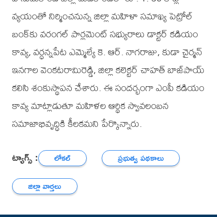
వ్యయంతో నిర్మించనున్న జిల్లా మహిళా సమాఖ్య పెట్రోల్
బంక్‌కు వరంగల్ పార్లమెంట్ సభ్యురాలు డాక్టర్ కడియం
కావ్య, వర్ధన్నపేట ఎమ్మెల్యే కె. ఆర్. నాగరాజు, కుడా చైర్మన్
ఇనగాల వెంకటరామిరెడ్డి, జిల్లా కలెక్టర్ చాహత్ బాజ్‌పాయ్
కలిసి శంకుస్థాపన చేశారు. ఈ సందర్భంగా ఎంపీ కడియం
కావ్య మాట్లాడుతూ మహిళల ఆర్థిక స్వావలంబన
సమాజాభివృద్ధికి కీలకమని పేర్కొన్నారు.
ట్యాగ్స్ :
లోకల్
ప్రభుత్వ పథకాలు
జిల్లా వార్తలు