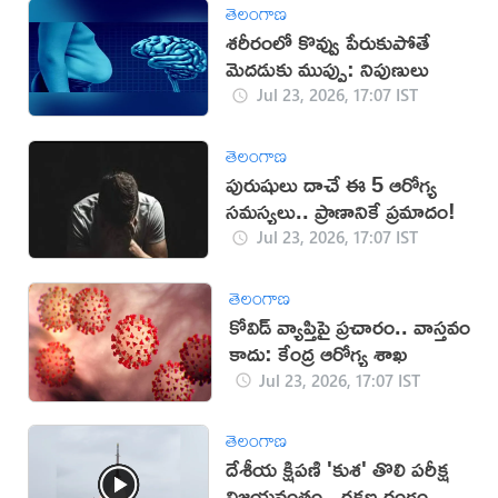
తెలంగాణ
శరీరంలో కొవ్వు పేరుకుపోతే
మెదడుకు ముప్పు: నిపుణులు
Jul 23, 2026, 17:07 IST
తెలంగాణ
పురుషులు దాచే ఈ 5 ఆరోగ్య
సమస్యలు.. ప్రాణానికే ప్రమాదం!
Jul 23, 2026, 17:07 IST
తెలంగాణ
కోవిడ్ వ్యాప్తిపై ప్రచారం.. వాస్తవం
కాదు: కేంద్ర ఆరోగ్య శాఖ
Jul 23, 2026, 17:07 IST
తెలంగాణ
దేశీయ క్షిపణి 'కుశ' తొలి పరీక్ష
విజయవంతం.. రక్షణ రంగంలో