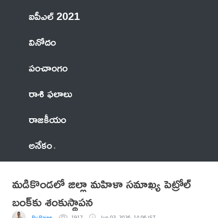
ఐపీఎల్ 2021
వినోదం
పంచాంగం
రాశి ఫలాలు
రాజకీయం
అనేకం
మడికొండలో జిల్లా మహిళా సమాఖ్య పెట్రోల్
బంక్‌కు శంకుస్థాపన
By Rajee
1917
Jun 03, 2026, 14:06 IST