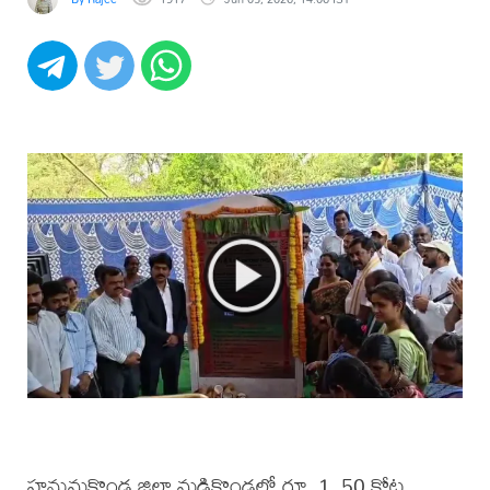
హనుమకొండ జిల్లా మడికొండలో రూ. 1. 50 కోట్ల