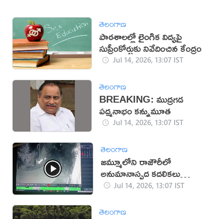
తెలంగాణ
పాఠశాలల్లో లైంగిక విద్యపై
సుప్రీంకోర్టుకు నివేదించిన కేంద్రం
Jul 14, 2026, 13:07 IST
తెలంగాణ
BREAKING: ముద్రగడ
పద్మనాభం కన్నుమూత
Jul 14, 2026, 13:07 IST
తెలంగాణ
జమ్మూలోని రాజౌరీలో
అనుమానాస్పద కదలికలు
(వీడియో)
Jul 14, 2026, 13:07 IST
తెలంగాణ