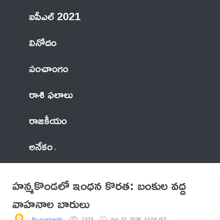
ఐపీఎల్ 2021
వినోదం
పంచాంగం
రాశి ఫలాలు
రాజకీయం
అనేకం
హన్మకొండలో ఇంధన కొరత: బంకుల వద్ద
వాహనాల బారులు
By prashanth
1373
Apr 27, 2026, 14:04 IST