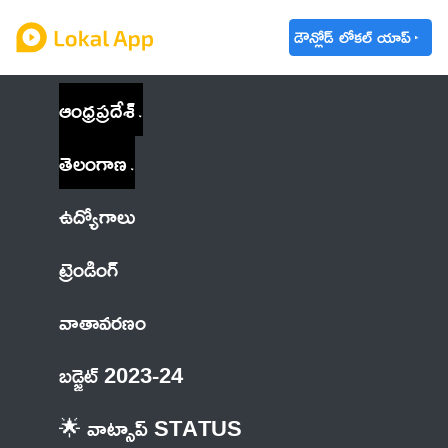
డౌన్లోడ్ లోకల్ యాప్
ఆంధ్రప్రదేశ్
తెలంగాణ
ఉద్యోగాలు
ట్రెండింగ్
వాతావరణం
బడ్జెట్ 2023-24
🌟 వాట్సాప్ STATUS