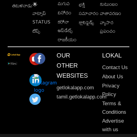
మగువ
కుటుంబం
🌟
భక్తి
తమిళనాడు
వినోదం
వాట్సాప్
సమాచారం
వాతావరణం
STATUS
కరోనా
క్లాసిఫైడ్స్
వ్యాపార
అప్‌డేట్స్
టిప్స్
ప్రపంచం
రాజకీయం
OUR
LOKAL
OTHER
Contact Us
WEBSITES
About Us
Privacy
getlokalapp.com
Policy
tamil.getlokalapp.com
Terms &
Conditions
Advertise
with us