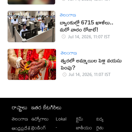
తెలంగాణ
బ్యాంకుల్లో 6715 ఖాళీలు..
మ‌రో వారం రోజులే!
Jul 14, 2026, 11:07 IST
తెలంగాణ
త్వరలో అమ్మాయిల పెళ్లి వయసు
పెంపు?
Jul 14, 2026, 11:07 IST
రాష్ట్రాలు
ఇతర కేటగిరీలు
తెలంగాణ
ఉద్యోగాలు
Lokal
క్రైమ్
విద్య
-
ట్రెండింగ్
జాతీయం
రైతు
ఆంధ్రప్రదేశ్