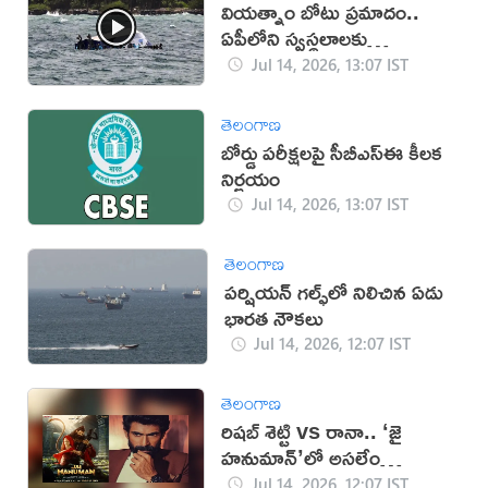
వియత్నాం బోటు ప్రమాదం..
ఏపీలోని స్వస్థలాలకు
మృతదేహాలు!
Jul 14, 2026, 13:07 IST
తెలంగాణ
బోర్డు పరీక్షలపై సీబీఎస్‌ఈ కీలక
నిర్ణయం
Jul 14, 2026, 13:07 IST
తెలంగాణ
పర్షియన్‌ గల్ఫ్‌లో నిలిచిన ఏడు
భారత నౌకలు
Jul 14, 2026, 12:07 IST
తెలంగాణ
రిషబ్ శెట్టి vs రానా.. ‘జై
హనుమాన్’లో అసలేం
జరుగుతుంది?
Jul 14, 2026, 12:07 IST