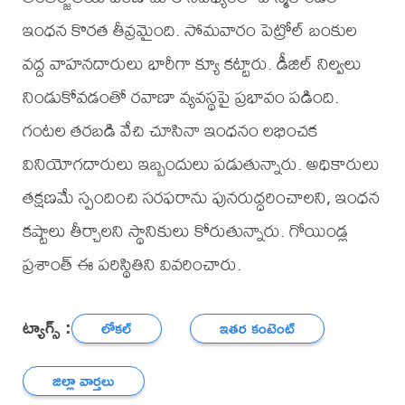
ఇంధన కొరత తీవ్రమైంది. సోమవారం పెట్రోల్ బంకుల
వద్ద వాహనదారులు భారీగా క్యూ కట్టారు. డీజిల్ నిల్వలు
నిండుకోవడంతో రవాణా వ్యవస్థపై ప్రభావం పడింది.
గంటల తరబడి వేచి చూసినా ఇంధనం లభించక
వినియోగదారులు ఇబ్బందులు పడుతున్నారు. అధికారులు
తక్షణమే స్పందించి సరఫరాను పునరుద్ధరించాలని, ఇంధన
కష్టాలు తీర్చాలని స్థానికులు కోరుతున్నారు. గోయిండ్ల
ప్రశాంత్ ఈ పరిస్థితిని వివరించారు.
ట్యాగ్స్ :
లోకల్
ఇతర కంటెంట్
జిల్లా వార్తలు