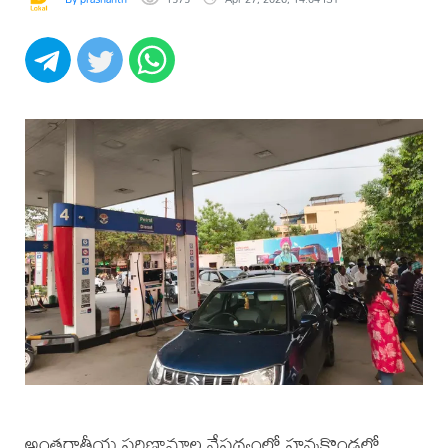
అంతర్జాతీయ పరిణామాల నేపథ్యంలో హన్మకొండలో