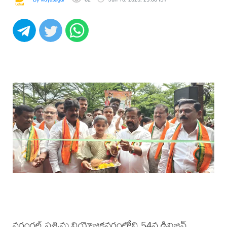
వరంగల్ పశ్చిమ నియోజకవర్గంలోని 54వ డివిజన్