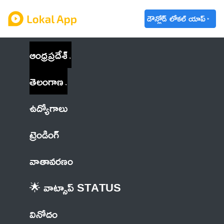
డౌన్లోడ్ లోకల్ యాప్
ఆంధ్రప్రదేశ్
తెలంగాణ
ఉద్యోగాలు
ట్రెండింగ్
వాతావరణం
🌟 వాట్సాప్ STATUS
వినోదం