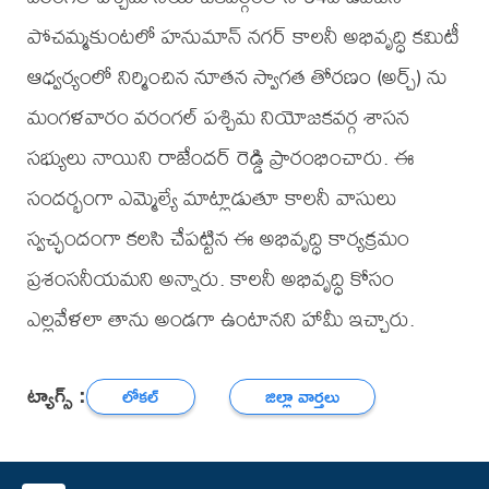
పోచమ్మకుంటలో హనుమాన్ నగర్ కాలనీ అభివృద్ధి కమిటీ
ఆధ్వర్యంలో నిర్మించిన నూతన స్వాగత తోరణం (అర్చ్) ను
మంగళవారం వరంగల్ పశ్చిమ నియోజకవర్గ శాసన
సభ్యులు నాయిని రాజేందర్ రెడ్డి ప్రారంభించారు. ఈ
సందర్భంగా ఎమ్మెల్యే మాట్లాడుతూ కాలనీ వాసులు
స్వచ్ఛందంగా కలసి చేపట్టిన ఈ అభివృద్ధి కార్యక్రమం
ప్రశంసనీయమని అన్నారు. కాలనీ అభివృద్ధి కోసం
ఎల్లవేళలా తాను అండగా ఉంటానని హామీ ఇచ్చారు.
ట్యాగ్స్ :
లోకల్
జిల్లా వార్తలు