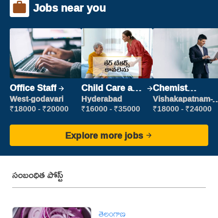
Jobs near you
Office Staff
Child Care and
Chemist
Patient care
Production
West-godavari
Hyderabad
Vishakapatnam-
new
Executive
₹18000 - ₹20000
₹16000 - ₹35000
₹18000 - ₹24000
Explore more jobs
సంబంధిత పోస్ట్
తెలంగాణ