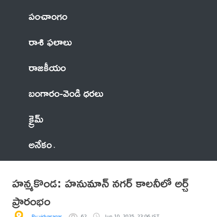
పంచాంగం
రాశి ఫలాలు
రాజకీయం
బంగారం-వెండి ధరలు
క్రైమ్
అనేకం
హన్మకొండ: హనుమాన్ నగర్ కాలనీలో అర్చ్
ప్రారంభం
By vidyasagar
62
Jun 10, 2025, 23:06 IST