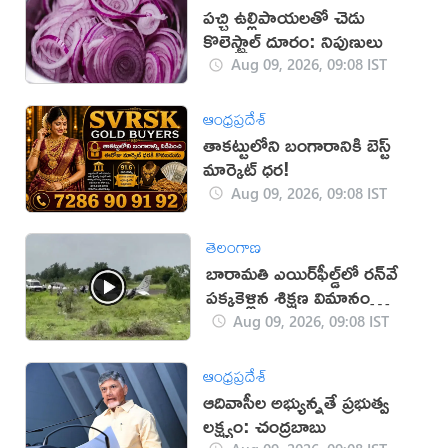
పచ్చి ఉల్లిపాయలతో చెడు
కొలెస్ట్రాల్ దూరం: నిపుణులు
Aug 09, 2026, 09:08 IST
ఆంధ్రప్రదేశ్
తాకట్టులోని బంగారానికి బెస్ట్
మార్కెట్ ధర!
Aug 09, 2026, 09:08 IST
తెలంగాణ
బారామతి ఎయిర్‌ఫీల్డ్‌లో రన్‌వే
పక్కకెళ్లిన శిక్షణ విమానం
(వీడియో)
Aug 09, 2026, 09:08 IST
ఆంధ్రప్రదేశ్
ఆదివాసీల అభ్యున్నతే ప్రభుత్వ
లక్ష్యం: చంద్రబాబు