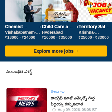
Chemist
Child Care and
Territory Sales
Production
Patient care
Manager
Vishakapatnam-
Hyderabad
Krishna-
new
vijayawada
Executive
₹18000 - ₹24000
₹16000 - ₹35000
₹25000 - ₹33000
Explore more jobs
సంబంధిత పోస్ట్
తెలంగాణ
కాంగ్రెస్ మాజీ ఎమ్మెల్యే గొర్ల
సిద్ధయ్య కన్నుమూత
Aug 09, 2026, 08:08 IST