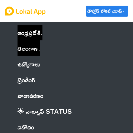
డౌన్లోడ్ లోకల్ యాప్
ఆంధ్రప్రదేశ్
తెలంగాణ
ఉద్యోగాలు
ట్రెండింగ్
వాతావరణం
🌟 వాట్సాప్ STATUS
వినోదం