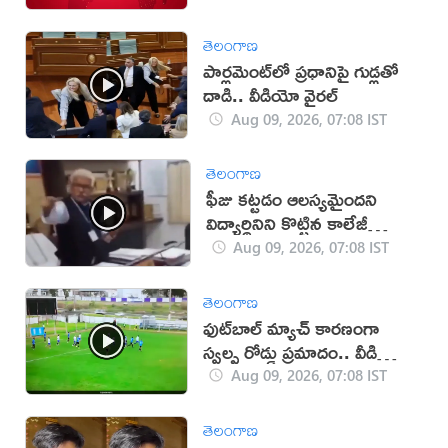
తెలంగాణ
పార్లమెంట్‌లో ప్రధానిపై గుడ్లతో
దాడి.. వీడియో వైరల్
Aug 09, 2026, 07:08 IST
తెలంగాణ
ఫీజు కట్టడం ఆలస్యమైందని
విద్యార్థినిని కొట్టిన కాలేజీ
యాజమాన్యం!(వీడియో)
Aug 09, 2026, 07:08 IST
తెలంగాణ
ఫుట్‌బాల్ మ్యాచ్‌ కారణంగా
స్వల్ప రోడ్డు ప్రమాదం.. వీడియో
వైరల్!
Aug 09, 2026, 07:08 IST
తెలంగాణ