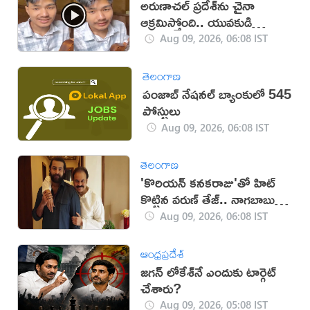
అరుణాచల్‌ ప్రదేశ్‌ను చైనా
ఆక్రమిస్తోంది.. యువకుడి
వీడియో వైరల్
Aug 09, 2026, 06:08 IST
తెలంగాణ
పంజాబ్ నేషనల్ బ్యాంకులో 545
పోస్టులు
Aug 09, 2026, 06:08 IST
తెలంగాణ
'కొరియన్ కనకరాజు'తో హిట్
కొట్టిన వరుణ్ తేజ్.. నాగబాబు
ఎమోషనల్ పోస్ట్
Aug 09, 2026, 06:08 IST
ఆంధ్రప్రదేశ్
జగన్ లోకేశ్‌నే ఎందుకు టార్గెట్
చేశారు?
Aug 09, 2026, 05:08 IST