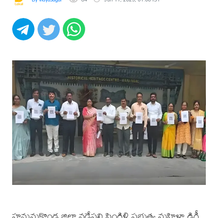
హనుమకొండ జిల్లా వడ్డేపల్లి పింగిళి ప్రభుత్వ మహిళా డిగ్రీ