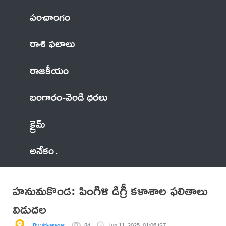
పంచాంగం
రాశి ఫలాలు
రాజకీయం
బంగారం-వెండి ధరలు
క్రైమ్
అనేకం
హనుమకొండ: పింగిళి డిగ్రీ కళాశాల ఫలితాలు
విడుదల
By vidyasagar
84
Jun 11, 2025, 01:06 IST