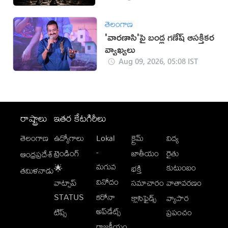
తెలంగాణ
'వారణాసి'పై బండ్ల గణేష్ ఆసక్తికర
వ్యాఖ్యలు
Aug 09, 2026, 05:08 IST
రాష్ట్రాలు
ఇతర కేటగిరీలు
తెలంగాణ
ఉద్యోగాలు
Lokal
క్రైమ్
విద్య
-
ట్రెండింగ్
జాతీయం
రైతు
ఆంధ్రప్రదేశ్
మగువ
కుటుంబం
🌟
భక్తి
తమిళనాడు
వినోదం
వాట్సాప్
సమాచారం
వాతావరణం
STATUS
కరోనా
క్లాసిఫైడ్స్
వ్యాపార
అప్‌డేట్స్
టిప్స్
ప్రపంచం
రాజకీయం