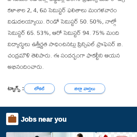
కళాశాల 2, 4, 6వ సెమిస్టర్ ఫలితాలు మంగళవారం
విడుదలయ్యాయి. రెండో సెమిస్టర్ 50. 50%, నాల్గో
సెమిస్టర్ 65. 53%, ఆరో సెమిస్టర్ 94. 75% మంది
విద్యార్థులు ఉత్తీర్ణత సాధించినట్లు ప్రిన్సిపల్ ప్రొఫెసర్ బి.
చంద్రమౌళి తెలిపారు. ఈ సందర్భంగా ఫాకల్టీని ఆయన
అభినందించారు.
ట్యాగ్స్ :
లోకల్
జిల్లా వార్తలు
Jobs near you