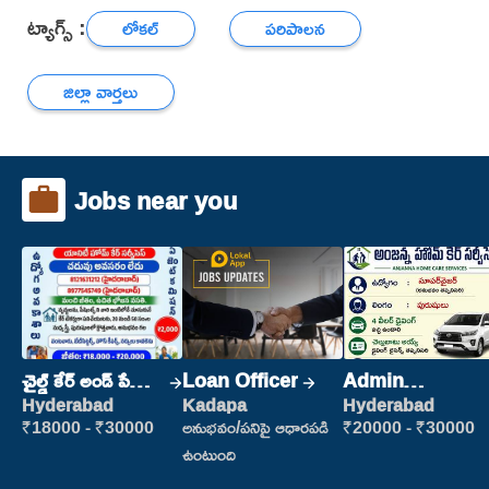
ట్యాగ్స్ :
లోకల్
పరిపాలన
జిల్లా వార్తలు
Jobs near you
చైల్డ్ కేర్ అండ్ పేషెంట్
Loan Officer
Admin
కేర్
Supervisor
Hyderabad
Kadapa
Hyderabad
₹18000 - ₹30000
అనుభవం/పనిపై ఆధారపడి
₹20000 - ₹30000
ఉంటుంది