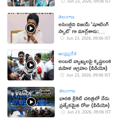
Jun 23, 2026, 09:06 IST
తెలంగాణ
అసెంబ్లీని విజయ్ 'షూటింగ్
స్పాట్' గా మార్చేశారు:
ఉదయనిధి
Jun 23, 2026, 09:06 IST
ఆంధ్రప్రదేశ్
అంబటి వ్యాఖ్యలపై కృష్ణలంక
మహిళ ఆగ్రహం (వీడియో)
Jun 23, 2026, 09:06 IST
తెలంగాణ
భారత క్రికెట్ చరిత్రలో నేడు
ప్రత్యేకమైన రోజు (వీడియో)
Jun 23, 2026, 09:06 IST