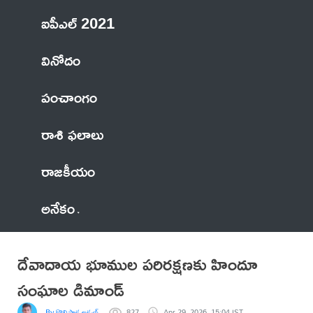
ఐపీఎల్ 2021
వినోదం
పంచాంగం
రాశి ఫలాలు
రాజకీయం
అనేకం
దేవాదాయ భూముల పరిరక్షణకు హిందూ
సంఘాల డిమాండ్
By కొలిపాక లక్ష్మణ్
827
Apr 29, 2026, 15:04 IST