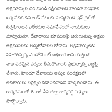
అక్రమార్కుల చెర నుండి రక్షించాలని హిందూ సంఘాల
ఐక్య వేదిక డిమాండ్ చేసింది. హన్మకొండ ప్రెస్ క్లబ్‌లో
నిర్వహించిన విలేకరుల సమావేశంలో నాయకులు
మాట్లాడుతూ, దేవాదాయ భూములపై జరుగుతున్న అక్రమ
ఆక్రమణలను అడ్డుకోవాలని కోరారు. అక్రమార్కులకు
సహకరిస్తున్న ఎండోమెంట్ అధికారులను గుర్తించి
శాఖాపరమైన చర్యలు తీసుకోవాలని ప్రభుత్వాన్ని విజ్ఞప్తి
చేశారు. హిందూ దేవాలయ ఆస్తుల సంరక్షణలో
అధికారులు నిర్లక్ష్యం వహించరాదని హెచ్చరించారు. ఈ
కార్యక్రమంలో శివాజీ సేన జిల్లా కార్యవర్గ సభ్యులు
పాల్గొన్నారు.