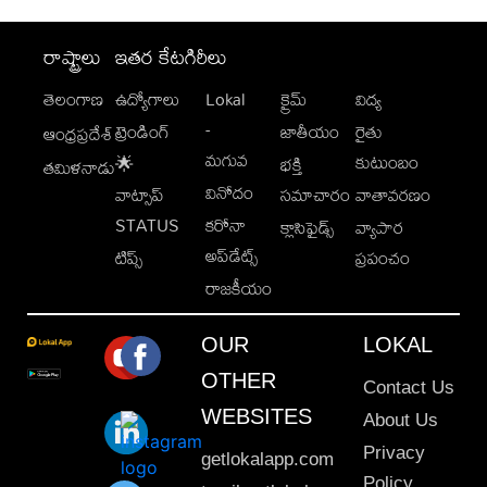
రాష్ట్రాలు
ఇతర కేటగిరీలు
తెలంగాణ
ఉద్యోగాలు
Lokal
క్రైమ్
విద్య
-
ట్రెండింగ్
జాతీయం
రైతు
ఆంధ్రప్రదేశ్
మగువ
కుటుంబం
🌟
భక్తి
తమిళనాడు
వినోదం
వాట్సాప్
సమాచారం
వాతావరణం
STATUS
కరోనా
క్లాసిఫైడ్స్
వ్యాపార
అప్‌డేట్స్
టిప్స్
ప్రపంచం
రాజకీయం
OUR
LOKAL
OTHER
Contact Us
WEBSITES
About Us
Privacy
getlokalapp.com
Policy