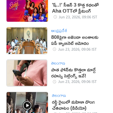
'ష్..!' సీజన్ 3 కొత్త కథలతో
Aha OTTలో స్ట్రీమింగ్
Jun 23, 2026, 09:06 IST
ఆంధ్రప్రదేశ్
80కిపైగా అజెండా అంశాలకు
ఏపీ క్యాబినెట్‌ ఆమోదం
Jun 23, 2026, 09:06 IST
తెలంగాణ
పాత ఫోన్‌ను కొత్తలా మార్చే
రహస్య సెట్టింగ్స్ ఇవే!
Jun 23, 2026, 09:06 IST
తెలంగాణ
రద్దీ రైలులో మహిళా దొంగ
చేతివాటం (వీడియో)