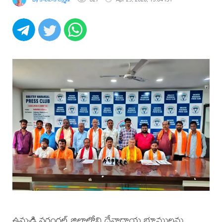
ఉమ్మడి వరంగల్ జిల్లాలోని దేవాదాయ భూములను