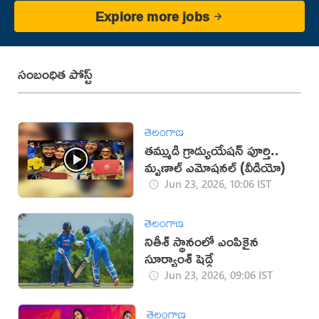
Explore more jobs
సంబంధిత పోస్ట్
తెలంగాణ
తమ్ముడి గ్రాడ్యుయేషన్‌ పూర్తి..
మృణాల్ ఎమోషనల్ (వీడియో)
Jun 23, 2026, 10:06 IST
తెలంగాణ
నితీశ్ స్థానంలో ఎంపికైన
సూర్యాంశ్ షెడ్గే
Jun 23, 2026, 09:06 IST
తెలంగాణ