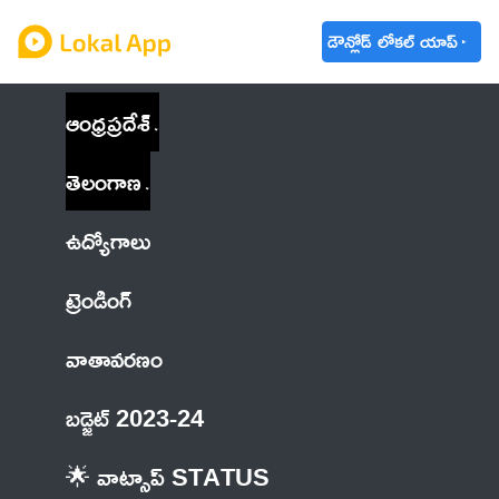
డౌన్లోడ్ లోకల్ యాప్
ఆంధ్రప్రదేశ్
తెలంగాణ
ఉద్యోగాలు
ట్రెండింగ్
వాతావరణం
బడ్జెట్ 2023-24
🌟 వాట్సాప్ STATUS