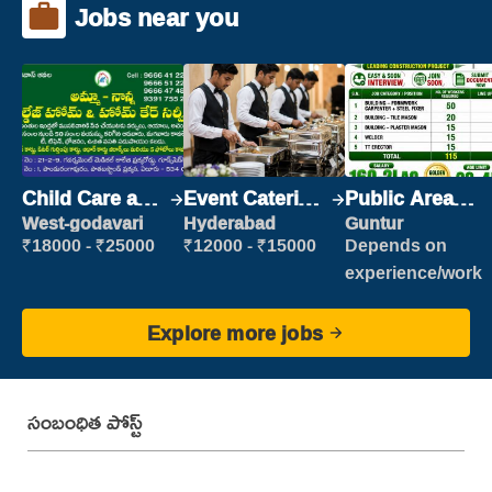
Jobs near you
Child Care and
Event Catering
Public Area
Patient care
Staff
Cleaner
West-godavari
Hyderabad
Guntur
₹18000 - ₹25000
₹12000 - ₹15000
Depends on
experience/work
Explore more jobs
సంబంధిత పోస్ట్