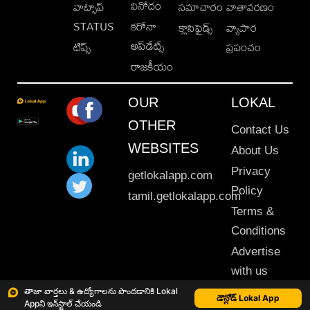
వినోదం
వాట్సాప్
సమాచారం
వాతావరణం
STATUS
కరోనా
క్లాసిఫైడ్స్
వ్యాపార
అప్‌డేట్స్
టిప్స్
ప్రపంచం
రాజకీయం
OUR
LOKAL
OTHER
Contact Us
WEBSITES
About Us
Privacy
getlokalapp.com
Policy
tamil.getlokalapp.com
Terms &
Conditions
Advertise
with us
Sitemap
తాజా వార్తలు & ఉద్యోగాలను పొందడానికి Lokal
డౌన్లోడ్ Lokal App
Appని ఇన్‌స్టాల్ చేయండి
This material may not be published, transmitted, rewritten or redistributed. © 2020 Lokal App. All rights reserved.