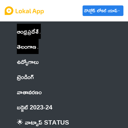
డౌన్లోడ్ లోకల్ యాప్
ఆంధ్రప్రదేశ్
తెలంగాణ
ఉద్యోగాలు
ట్రెండింగ్
వాతావరణం
బడ్జెట్ 2023-24
🌟 వాట్సాప్ STATUS