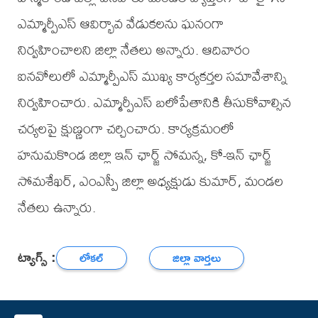
ఎమ్మార్పీఎస్ ఆవిర్భావ వేడుకలను ఘనంగా
నిర్వహించాలని జిల్లా నేతలు అన్నారు. ఆదివారం
ఐనవోలులో ఎమ్మార్పీఎస్ ముఖ్య కార్యకర్తల సమావేశాన్ని
నిర్వహించారు. ఎమ్మార్పీఎస్ బలోపేతానికి తీసుకోవాల్సిన
చర్యలపై క్షుణ్ణంగా చర్చించారు. కార్యక్రమంలో
హనుమకొండ జిల్లా ఇన్ ఛార్జ్ సోమన్న, కో-ఇన్ ఛార్జ్
సోమశేఖర్, ఎంఎస్పీ జిల్లా అధ్యక్షుడు కుమార్, మండల
నేతలు ఉన్నారు.
ట్యాగ్స్ :
లోకల్
జిల్లా వార్తలు