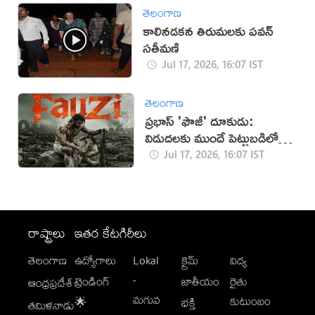
తెలంగాణ
కాలినడకన తిరుమలకు పవన్‌
సతీమణి
Jul 17, 2026, 16:07 IST
తెలంగాణ
ప్రభాస్ 'ఫౌజీ' దూకుడు:
విడుదలకు ముందే పెట్టుబడిలో
సగం రికవరీ!
Jul 17, 2026, 16:07 IST
రాష్ట్రాలు
ఇతర కేటగిరీలు
తెలంగాణ
ఉద్యోగాలు
Lokal
క్రైమ్
విద్య
-
ట్రెండింగ్
జాతీయం
రైతు
ఆంధ్రప్రదేశ్
మగువ
కుటుంబం
🌟
భక్తి
తమిళనాడు