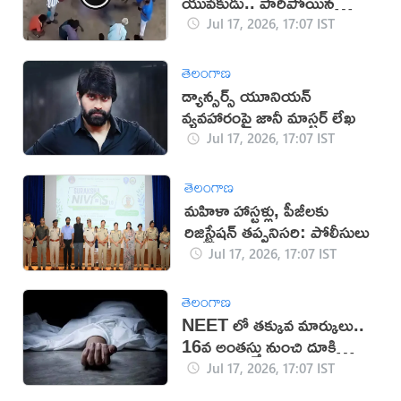
యువకుడు.. పారిపోయిన
యువతి!
Jul 17, 2026, 17:07 IST
తెలంగాణ
డ్యాన్సర్స్ యూనియన్
వ్యవహారంపై జానీ మాస్టర్ లేఖ
Jul 17, 2026, 17:07 IST
తెలంగాణ
మహిళా హాస్టళ్లు, పీజీలకు
రిజిస్ట్రేషన్ తప్పనిసరి: పోలీసులు
Jul 17, 2026, 17:07 IST
తెలంగాణ
NEET లో తక్కువ మార్కులు..
16వ అంతస్తు నుంచి దూకి
ఆత్మహత్య
Jul 17, 2026, 17:07 IST