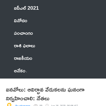
ఐపీఎల్ 2021
వినోదం
పంచాంగం
రాశి ఫలాలు
రాజకీయం
అనేకం
ఐనవోలు: ఆవిర్భావ వేడుకలను ఘనంగా
నిర్వహించాలి: నేతలు
By vidyasagar
55
Jun 16, 2025, 00:06 IST