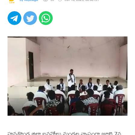
హన్మకొండ జిల్లా ఐనవోలు మండల వ్యాప్తంగా జూలై 7న