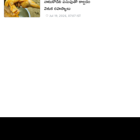
నాటుకోడిని పసుపుతో కాల్చడం
వెనుక రహస్యాలు
Jul 19, 2026, 07:07 IST