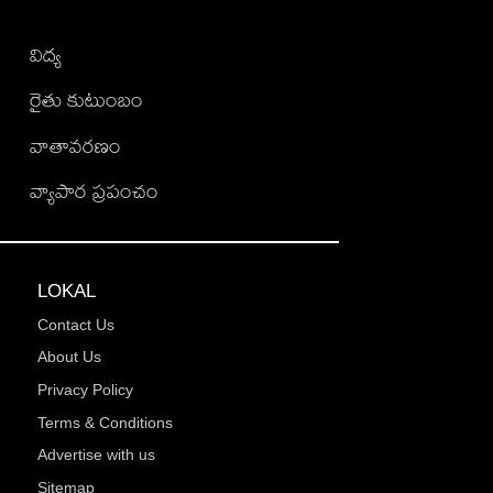
విద్య
రైతు కుటుంబం
వాతావరణం
వ్యాపార ప్రపంచం
LOKAL
Contact Us
About Us
Privacy Policy
Terms & Conditions
Advertise with us
Sitemap