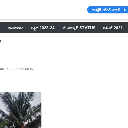
డౌన్లోడ్ లోకల్ యాప్
వాతావరణం
బడ్జెట్ 2023-24
🌟 వాట్సాప్ STATUS
ఐపీఎల్ 2021
)
un 14, 2025, 08:06 IST