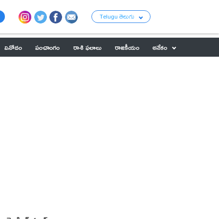
Telugu తెలుగు
వినోదం
పంచాంగం
రాశి ఫలాలు
రాజకీయం
అనేకం