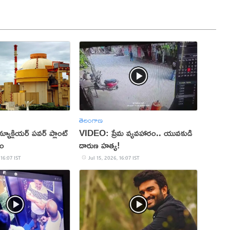
తెలంగాణ
ూక్లియర్ పవర్ ప్లాంట్
VIDEO: ప్రేమ వ్యవహారం.. యువకుడి
తం
దారుణ హత్య!
 16:07 IST
Jul 15, 2026, 16:07 IST