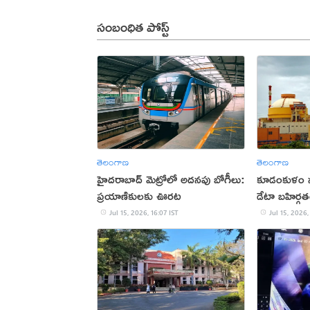
సంబంధిత పోస్ట్
తెలంగాణ
తెలంగాణ
హైదరాబాద్ మెట్రోలో అదనపు బోగీలు:
కూడంకుళం న్య
ప్రయాణికులకు ఊరట
డేటా బహిర్గ
Jul 15, 2026, 16:07 IST
Jul 15, 2026,