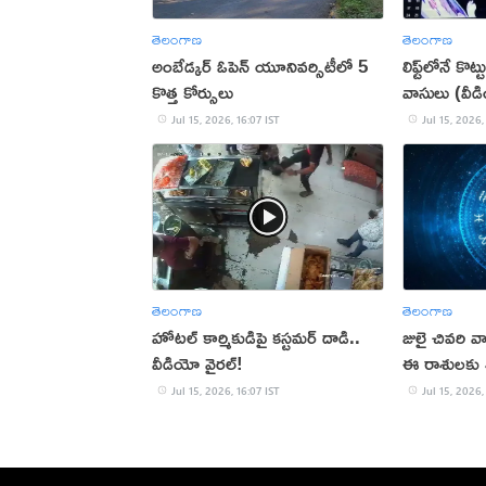
తెలంగాణ
తెలంగాణ
అంబేడ్కర్‌ ఓపెన్‌ యూనివర్సిటీలో 5
లిఫ్ట్‌లోనే కొట
కొత్త కోర్సులు
వాసులు (వీడ
Jul 15, 2026, 16:07 IST
Jul 15, 2026,
తెలంగాణ
తెలంగాణ
హోటల్ కార్మికుడిపై కస్టమర్ దాడి..
జులై చివరి 
వీడియో వైరల్!
ఈ రాశులకు
Jul 15, 2026, 16:07 IST
Jul 15, 2026,