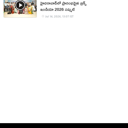
హైదరాబాద్‌లో ప్రారంభమైన బ్రిక్స్
ఇండియా 2026 సమ్మిట్
Jul 14, 2026, 13:07 IST