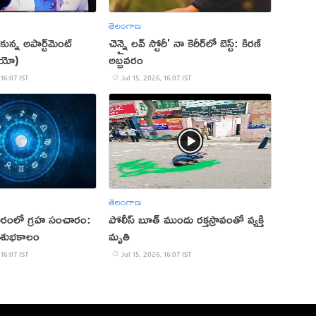
తెలంగాణ
్టుకున్న అపార్ట్‌మెంట్
చెన్నై లవ్ స్టోరీ' నా కెరీర్‌లో బెస్ట్: కిరణ్
ియో)
అబ్బవరం
 16:07 IST
Jul 15, 2026, 16:07 IST
తెలంగాణ
వారంలో గ్రహ సంచారం:
పోలీస్‌ బూత్‌ ముందు రక్తస్రావంతో వ్యక్తి
 శుభకాలం
మృతి
 16:07 IST
Jul 15, 2026, 16:07 IST