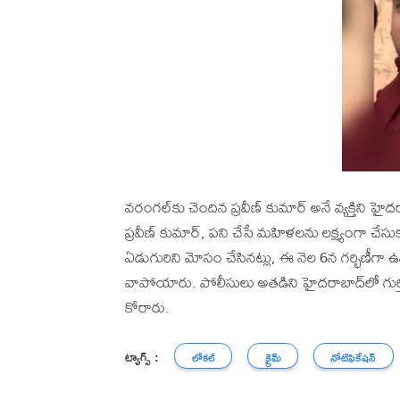
వరంగల్‌కు చెందిన ప్రవీణ్ కుమార్ అనే వ్యక్తిని హైద
ప్రవీణ్ కుమార్, పని చేసే మహిళలను లక్ష్యంగా చే
ఏడుగురిని మోసం చేసినట్లు, ఈ నెల 6న గర్భిణీగా 
వాపోయారు. పోలీసులు అతడిని హైదరాబాద్‌లో గుర్
కోరారు.
ట్యాగ్స్ :
లోకల్
క్రైమ్
నోటిఫికేషన్