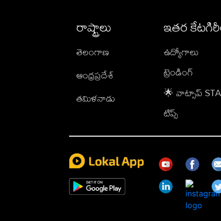
రాష్ట్రాలు
ఇతర కేటగిర
తెలంగాణ
ఉద్యోగాలు
ట్రెండింగ్
ఆంధ్రప్రదేశ్
🌟 వాట్సాప్ S
తమిళనాడు
టిప్స్