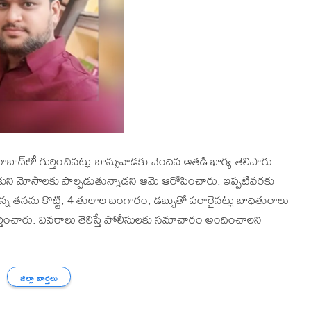
రాబాద్‌లో గుర్తించినట్లు బాన్సువాడకు చెందిన అతడి భార్య తెలిపారు.
సుకుని మోసాలకు పాల్పడుతున్నాడని ఆమె ఆరోపించారు. ఇప్పటివరకు
ఉన్న తనను కొట్టి, 4 తులాల బంగారం, డబ్బుతో పరారైనట్లు బాధితురాలు
తించారు. వివరాలు తెలిస్తే పోలీసులకు సమాచారం అందించాలని
జిల్లా వార్తలు