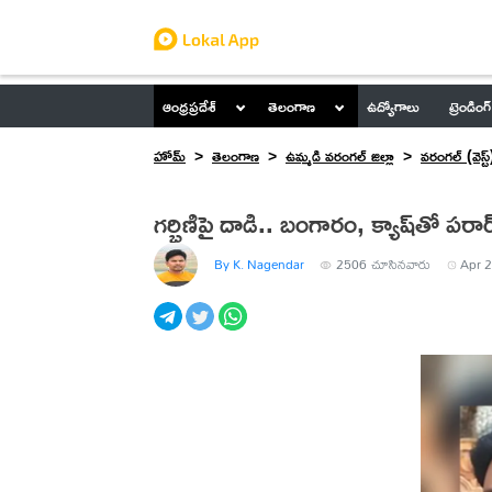
ఆంధ్రప్రదేశ్
తెలంగాణ
ఉద్యోగాలు
ట్రెండింగ్
హోమ్
తెలంగాణ
ఉమ్మడి వరంగల్ జిల్లా
వరంగల్ (వెస్ట్
గర్భిణిపై దాడి.. బంగారం, క్యాష్‌తో పరార
By K. Nagendar
2506
చూసినవారు
Apr 2