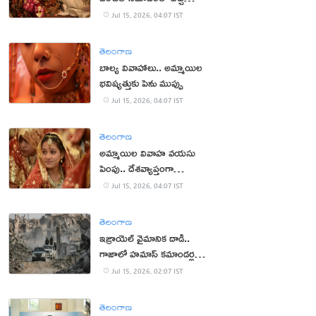
మార్పులు ఇవే!
Jul 15, 2026, 04:07 IST
తెలంగాణ
బాల్య వివాహాలు.. అమ్మాయిల
భవిష్యత్తుకు పెను ముప్పు
Jul 15, 2026, 04:07 IST
తెలంగాణ
అమ్మాయిల వివాహ వయసు
పెంపు.. దేశవ్యాప్తంగా
భిన్నాభిప్రాయాలు
Jul 15, 2026, 04:07 IST
తెలంగాణ
ఇజ్రాయెల్ వైమానిక దాడి..
గాజాలో హమాస్ కమాండర్ల
హతం
Jul 15, 2026, 02:07 IST
తెలంగాణ