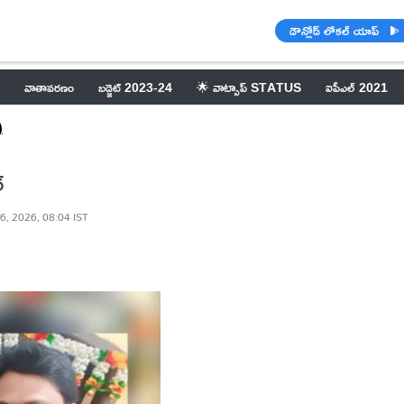
డౌన్లోడ్ లోకల్ యాప్
వాతావరణం
బడ్జెట్ 2023-24
🌟 వాట్సాప్ STATUS
ఐపీఎల్ 2021
)
్
6, 2026, 08:04 IST