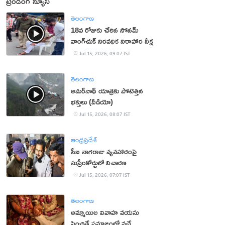
ట్రెండింగ్ న్యూస్
తెలంగాణ
18వ రోజుకు చేరిన సోనమ్
వాంగ్‌చుక్ నిరవధిక నిరాహార దీక్ష
Jul 15, 2026, 09:07 IST
తెలంగాణ
అమర్‌నాథ్ యాత్రకు పోటెత్తిన
భక్తులు (వీడియో)
Jul 15, 2026, 08:07 IST
ఆంధ్రప్రదేశ్
సీఐ నాగరాజు వ్యవహారంపై
సుప్రీంకోర్టులో విచారణ
Jul 15, 2026, 07:07 IST
తెలంగాణ
అమ్మాయిల వివాహ వయసు
పెంచితే సమాజంలో వచ్చే