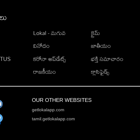
ీలు
Lokal - మగువ
క్రైమ్
వినోదం
జాతీయం
TATUS
కరోనా అప్‌డేట్స్
భక్తి సమాచారం
రాజకీయం
క్లాసిఫైడ్స్
OUR OTHER WEBSITES
getlokalapp.com
tamil.getlokalapp.com