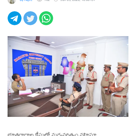
భూతగాదాల కేసుల్లో మధ్యవర్తిత్వం వహిస్తూ