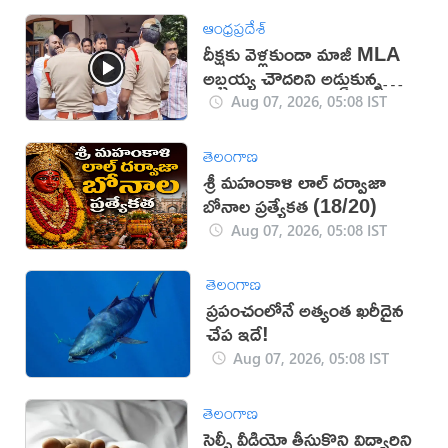
ఆంధ్రప్రదేశ్
దీక్షకు వెళ్లకుండా మాజీ MLA
అబ్బ‌య్య చౌద‌రిని అడ్డుకున్న
పోలీసులు (వీడియో)
Aug 07, 2026, 05:08 IST
తెలంగాణ
శ్రీ మహంకాళి లాల్ దర్వాజా
బోనాల ప్రత్యేకత (18/20)
Aug 07, 2026, 05:08 IST
తెలంగాణ
ప్రపంచంలోనే అత్యంత ఖరీదైన
చేప ఇదే!
Aug 07, 2026, 05:08 IST
తెలంగాణ
సెల్ఫీ వీడియో తీసుకొని విద్యార్థిని