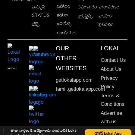
వినోదం
వాట్సాప్
సమాచారం
వాతావరణం
STATUS
కరోనా
క్లాసిఫైడ్స్
వ్యాపార
అప్‌డేట్స్
టిప్స్
ప్రపంచం
రాజకీయం
OUR
LOKAL
OTHER
Contact Us
WEBSITES
About Us
Privacy
getlokalapp.com
Policy
tamil.getlokalapp.com
Terms &
Conditions
Advertise
with us
Sitemap
తాజా వార్తలు & ఉద్యోగాలను పొందడానికి Lokal
డౌన్లోడ్ Lokal App