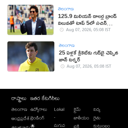
తెలంగాణ
125.9 మిలియన్ డాలర్ల బ్రాండ్
విలువతో టాప్ 5లో సచిన్
టెండూల్కర్
Aug 07, 2026, 05:08 IST
తెలంగాణ
25 ఏళ్లకే క్రికెట్‌కు గుడ్‌బై చెప్పిన
జాన్ టర్నర్
Aug 07, 2026, 05:08 IST
రాష్ట్రాలు
ఇతర కేటగిరీలు
తెలంగాణ
ఉద్యోగాలు
Lokal
క్రైమ్
విద్య
-
ట్రెండింగ్
జాతీయం
రైతు
ఆంధ్రప్రదేశ్
మగువ
కుటుంబం
🌟
భక్తి
తమిళనాడు