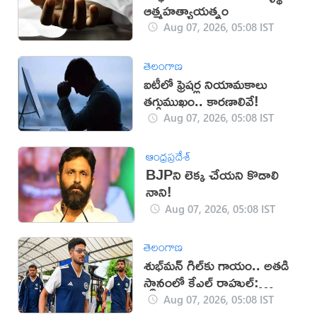
ఆత్మహత్యాయత్నం
Aug 07, 2026, 05:08 IST
తెలంగాణ
ఐటీలో ఫ్రెషర్ల నియామకాలు
తగ్గుముఖం.. కారణాలివే!
Aug 07, 2026, 05:08 IST
ఆంధ్రప్రదేశ్
BJPని లెక్క చేయని కొడాలి
నాని!
Aug 07, 2026, 05:08 IST
తెలంగాణ
శుభ్‌మన్‌ గిల్‌కు గాయం.. అతడి
స్థానంలో కేఎల్ రాహుల్:
బీసీసీఐ
Aug 07, 2026, 05:08 IST