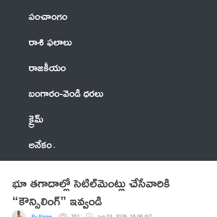
పంచాంగం
రాశి ఫలాలు
రాజకీయం
బంగారం-వెండి ధరలు
క్రైమ్
అనేకం
భూ తగాదాల్లో సెటిల్‌మెంట్లు చేసేవారికి
“కౌన్సిలింగ్” ఇవ్వండి
By Rajee
702
Jun 03, 2026, 16:06 IST