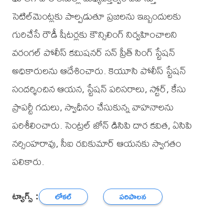
సెటిల్‌మెంట్లకు పాల్పడుతూ ప్రజలను ఇబ్బందులకు
గురిచేసే రౌడీ షీటర్లకు కౌన్సిలింగ్ నిర్వహించాలని
వరంగల్ పోలీస్ కమిషనర్ సన్ ప్రీత్ సింగ్ స్టేషన్
అధికారులను ఆదేశించారు. కెయూసి పోలీస్ స్టేషన్
సందర్శించిన ఆయన, స్టేషన్ పరిసరాలు, స్టోర్, కేసు
ప్రాపర్టీ గదులు, స్వాధీనం చేసుకున్న వాహనాలను
పరిశీలించారు. సెంట్రల్ జోన్ డిసిపి దార కవిత, ఏసిపి
నర్సింహరావు, సీఐ రవికుమార్ ఆయనకు స్వాగతం
పలికారు.
ట్యాగ్స్ :
లోకల్
పరిపాలన