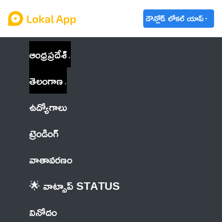
డౌన్లోడ్ లోకల్ యాప్
ఆంధ్రప్రదేశ్
తెలంగాణ
ఉద్యోగాలు
ట్రెండింగ్
వాతావరణం
🌟 వాట్సాప్ STATUS
వినోదం