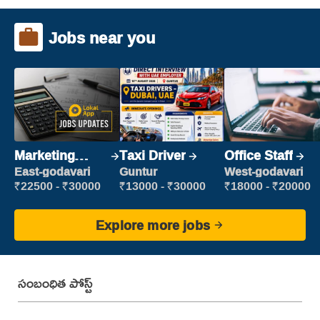
Jobs near you
Marketing
Taxi Driver
Office Staff
Executive
East-godavari
Guntur
West-godavari
₹22500 - ₹30000
₹13000 - ₹30000
₹18000 - ₹20000
Explore more jobs
సంబంధిత పోస్ట్