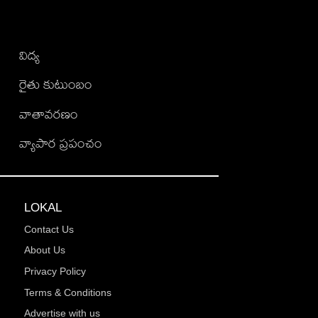
విద్య
రైతు కుటుంబం
వాతావరణం
వ్యాపార ప్రపంచం
LOKAL
Contact Us
About Us
Privacy Policy
Terms & Conditions
Advertise with us