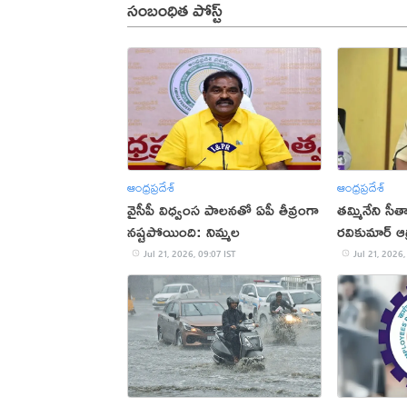
సంబంధిత పోస్ట్
ఆంధ్రప్రదేశ్
ఆంధ్రప్రదేశ్
వైసీపీ విధ్వంస పాలనతో ఏపీ తీవ్రంగా
తమ్మినేని స
నష్టపోయింది: నిమ్మల
రవికుమార్‌ ఆ
Jul 21, 2026, 09:07 IST
Jul 21, 2026,