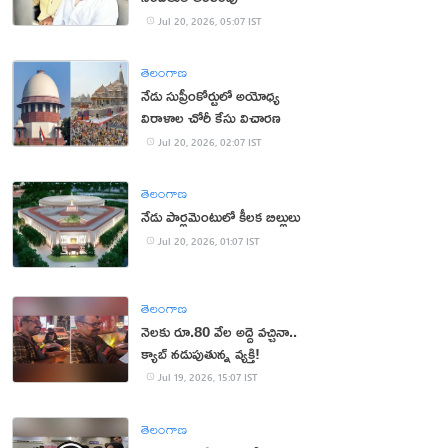
Jul 20, 2026, 05:07 IST
తెలంగాణ
నేడు సుప్రీంకోర్టులో అయోధ్య
విరాళాల చోరీ కేసు విచారణ
Jul 20, 2026, 02:07 IST
తెలంగాణ
నేడు పార్లమెంటులో కీలక బిల్లులు
Jul 20, 2026, 01:07 IST
తెలంగాణ
నెలకు రూ.80 వేల అద్దె వచ్చినా..
క్యాబ్ నడుపుతున్న వ్యక్తి!
Jul 19, 2026, 15:07 IST
తెలంగాణ