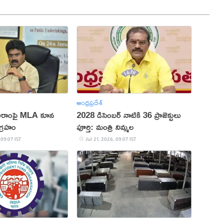
ఆంధ్రప్రదేశ్
ీతారాంపై MLA కూన
2028 డిసెంబర్ నాటికి 36 ప్రాజెక్టులు
గ్రహం
పూర్తి: మంత్రి నిమ్మల
 09:07 IST
Jul 21, 2026, 09:07 IST