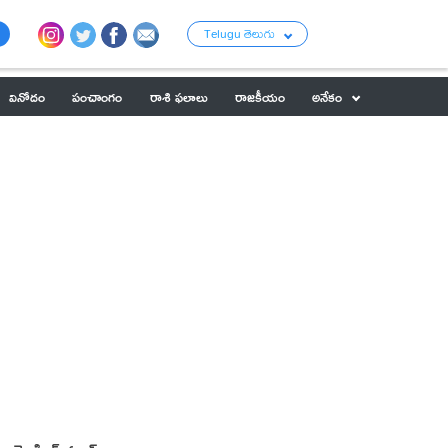
Telugu తెలుగు
వినోదం
పంచాంగం
రాశి ఫలాలు
రాజకీయం
అనేకం