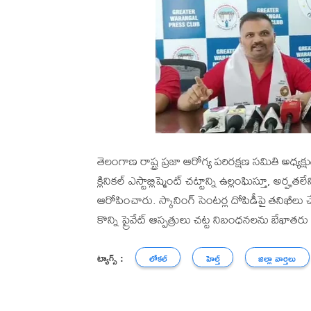
తెలంగాణ రాష్ట్ర ప్రజా ఆరోగ్య పరిరక్షణ సమితి అధ్యక్ష
క్లినికల్ ఎస్టాబ్లిష్మెంట్ చట్టాన్ని ఉల్లంఘిస్తూ, అర్
ఆరోపించారు. స్కానింగ్ సెంటర్ల దోపిడీపై తనిఖీలు 
కొన్ని ప్రైవేట్ ఆస్పత్రులు చట్ట నిబంధనలను బేఖా
ట్యాగ్స్ :
లోకల్
హెల్త్
జిల్లా వార్తలు