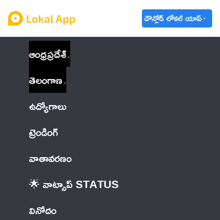
డౌన్లోడ్ లోకల్ యాప్
ఆంధ్రప్రదేశ్
తెలంగాణ
ఉద్యోగాలు
ట్రెండింగ్
వాతావరణం
🌟 వాట్సాప్ STATUS
వినోదం