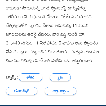
కాకుండా సాగుతున్న జూద స్థావరంపై టాస్క్‌ఫోర్స్
పోలీసులు మెరుపు దాడి చేశారు. ఏసీపీ మధుసూదన్
నేతృత్వంలోని బృందం పేకాట ఆడుతున్న 11 మంది
జూదరులను అరెస్ట్ చేసింది. వారి వద్ద నుండి రూ.
31,440 నగదు, 11 సెల్‌ఫోన్లు, 5 వాహనాలను స్వాధీనం
చేసుకున్నారు. పట్టుబడిన నిందితులను, సొత్తును తదుపరి
విచారణ నిమిత్తం సుబేదారి పోలీసులకు అప్పగించారు.
ట్యాగ్స్ :
లోకల్
క్రైమ్
నోటిఫికేషన్
జిల్లా వార్తలు