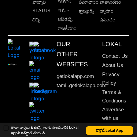
వినోదం
వాట్సాప్
సమాచారం
వాతావరణం
STATUS
కరోనా
క్లాసిఫైడ్స్
వ్యాపార
అప్‌డేట్స్
టిప్స్
ప్రపంచం
రాజకీయం
OUR
LOKAL
OTHER
Contact Us
WEBSITES
About Us
Privacy
getlokalapp.com
Policy
tamil.getlokalapp.com
Terms &
Conditions
Advertise
with us
Sitemap
తాజా వార్తలు & ఉద్యోగాలను పొందడానికి Lokal
డౌన్లోడ్ Lokal App
Appని ఇన్‌స్టాల్ చేయండి
This material may not be published, transmitted, rewritten or redistributed. © 2020 Lokal App. All rights reserved.