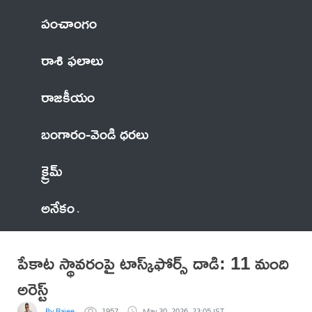
పంచాంగం
రాశి ఫలాలు
రాజకీయం
బంగారం-వెండి ధరలు
క్రైమ్
అనేకం
పేకాట స్థావరంపై టాస్క్‌ఫోర్స్ దాడి: 11 మంది
అరెస్ట్
By Rajee
1957
May 30, 2026, 23:05 IST