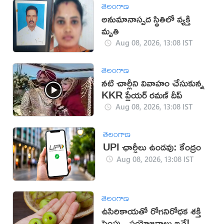
తెలంగాణ
అనుమానాస్పద స్థితిలో వ్యక్తి
మృతి
Aug 08, 2026, 13:08 IST
తెలంగాణ
నటి చార్లీని వివాహం చేసుకున్న
KKR ప్లేయర్ రమణ్ దీప్
Aug 08, 2026, 13:08 IST
తెలంగాణ
UPI ఛార్జీలు ఉండవు: కేంద్రం
Aug 08, 2026, 13:08 IST
తెలంగాణ
ఉసిరికాయతో రోగనిరోధక శక్తి
పెంపు.. ప్రయోజనాలు ఇవే!