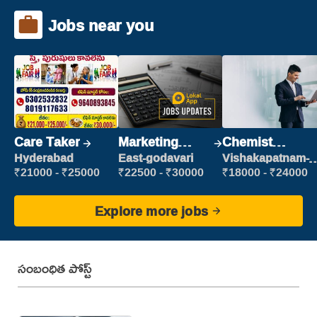
Jobs near you
Care Taker
Marketing
Chemist
Executive
Production
Hyderabad
East-godavari
Vishakapatnam-
new
Executive
₹21000 - ₹25000
₹22500 - ₹30000
₹18000 - ₹24000
Explore more jobs
సంబంధిత పోస్ట్