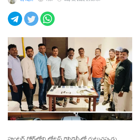
హంటర్ రోడ్‌లోని లోటస్ రెసిడెన్సీలో గుట్టుచప్పుడు