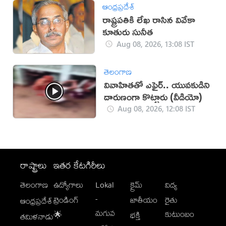
ఆంధ్రప్రదేశ్
రాష్ట్రపతికి లేఖ రాసిన వివేకా
కూతురు సునీత
Aug 08, 2026, 13:08 IST
తెలంగాణ
వివాహితతో ఎఫైర్.. యువకుడిని
దారుణంగా కొట్టారు (వీడియో)
Aug 08, 2026, 12:08 IST
రాష్ట్రాలు
ఇతర కేటగిరీలు
తెలంగాణ
ఉద్యోగాలు
Lokal
క్రైమ్
విద్య
-
ట్రెండింగ్
జాతీయం
రైతు
ఆంధ్రప్రదేశ్
మగువ
కుటుంబం
🌟
భక్తి
తమిళనాడు