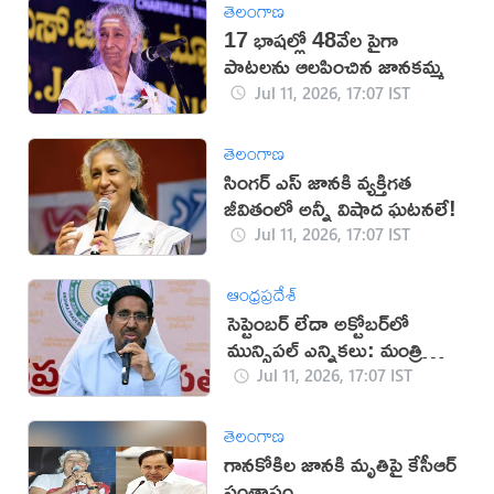
తెలంగాణ
17 భాషల్లో 48వేల పైగా
పాటలను ఆలపించిన జానకమ్మ
Jul 11, 2026, 17:07 IST
తెలంగాణ
సింగర్ ఎస్ జానకి వ్యక్తిగత
జీవితంలో అన్నీ విషాద ఘటనలే!
Jul 11, 2026, 17:07 IST
ఆంధ్రప్రదేశ్
సెప్టెంబర్ లేదా అక్టోబర్‌లో
మున్సిపల్ ఎన్నికలు: మంత్రి
నారాయణ
Jul 11, 2026, 17:07 IST
తెలంగాణ
గానకోకిల జానకి మృతిపై కేసీఆర్
సంతాపం