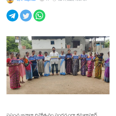
ప్రపంచ జనాభా దినోత్సవం సందర్భంగా కమలాపూర్