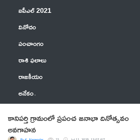
ఐపీఎల్ 2021
వినోదం
పంచాంగం
రాశి ఫలాలు
రాజకీయం
అనేకం
కానిపర్తి గ్రామంలో ప్రపంచ జనాభా దినోత్సవం
అవగాహన
By K. Nagendar
71
Jul 11, 2025, 13:07 IST