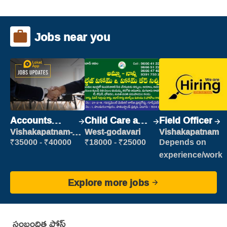
Jobs near you
Accounts
Child Care and
Field Officer
Clerk
Patient care
Vishakapatnam-
West-godavari
Vishakapatnam
new
₹35000 - ₹40000
₹18000 - ₹25000
Depends on
experience/work
Explore more jobs
సంబంధిత పోస్ట్