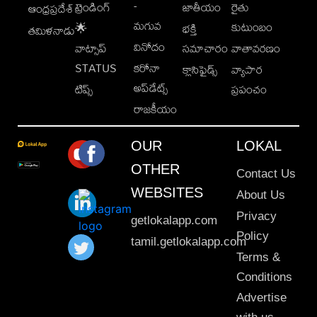
-
ట్రెండింగ్
జాతీయం
రైతు
ఆంధ్రప్రదేశ్
మగువ
కుటుంబం
🌟
భక్తి
తమిళనాడు
వినోదం
వాట్సాప్
సమాచారం
వాతావరణం
STATUS
కరోనా
క్లాసిఫైడ్స్
వ్యాపార
అప్‌డేట్స్
టిప్స్
ప్రపంచం
రాజకీయం
OUR
LOKAL
OTHER
Contact Us
WEBSITES
About Us
Privacy
getlokalapp.com
Policy
tamil.getlokalapp.com
Terms &
Conditions
Advertise