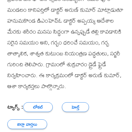
మండలం కానిపర్తిలో డాక్టర్ అరుణ్ కుమార్ మాట్లాడుతూ
హనుమకొండ డిఎంహెచ్ఓ డాక్టర్ అప్పయ్య ఆదేశాల
మేరకు శరీరం మనసు సిద్ధంగా ఉన్నప్పుడే తల్లి కావడానికి
సరైన సమయం అని, గర్భం ధరించే సమయం, గర్భ
తాత్కాలిక, శాశ్వత కుటుంబ నియంత్రణ పద్ధతులు, సర్జరీ
గురించి తెలిపారు. గ్రామంలో శుక్రవారం డ్రైడే ఫ్రైడే
నిర్వహించారు. ఈ కార్యక్రమంలో డాక్టర్ అరుణ్ కుమార్,
ఆశా కార్యకర్తలు పాల్గొన్నారు.
ట్యాగ్స్ :
లోకల్
హెల్త్
జిల్లా వార్తలు