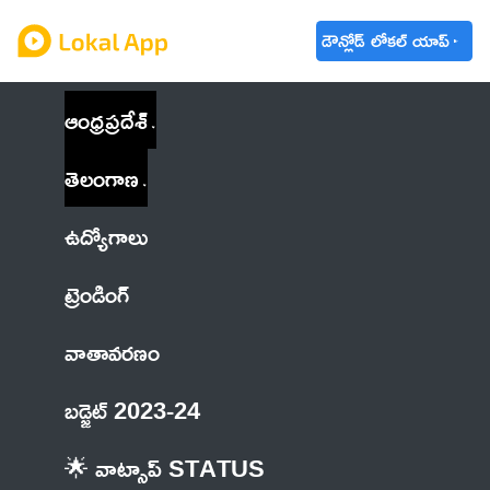
డౌన్లోడ్ లోకల్ యాప్
ఆంధ్రప్రదేశ్
తెలంగాణ
ఉద్యోగాలు
ట్రెండింగ్
వాతావరణం
బడ్జెట్ 2023-24
🌟 వాట్సాప్ STATUS