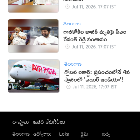
Jul 11, 2026, 17:07 IST
తెలంగాణ
గానకోకిల జానకి మృతిపై సీఎం
రేవంత్ రెడ్డి సంతాపం
Jul 11, 2026, 17:07 IST
తెలంగాణ
గ్లోబల్ రికార్డ్: ప్రపంచంలోనే 4వ
స్థానంలో 'ఎయిర్ ఇండియా'!
Jul 11, 2026, 17:07 IST
రాష్ట్రాలు
ఇతర కేటగిరీలు
తెలంగాణ
ఉద్యోగాలు
Lokal
క్రైమ్
విద్య