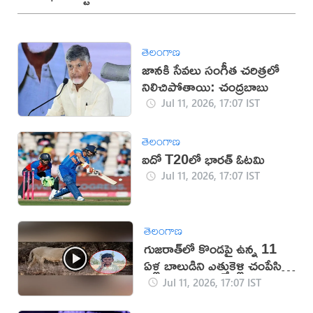
తెలంగాణ
జానకి సేవలు సంగీత చరిత్రలో
నిలిచిపోతాయి: చంద్రబాబు
Jul 11, 2026, 17:07 IST
తెలంగాణ
ఐదో T20లో భారత్ ఓటమి
Jul 11, 2026, 17:07 IST
తెలంగాణ
గుజరాత్‌లో కొండపై ఉన్న 11
ఏళ్ల బాలుడిని ఎత్తుకెళ్లి చంపేసిన
సింహం
Jul 11, 2026, 17:07 IST