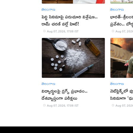
తెలంగాణ
తెలంగాణ
పెద్ది సినిమాపై పరుచూరి విశ్లేషణ..
భారత్-శ్రీలం
రామ్ చరణ్ వల్లే హిట్!
ప్రవేశం.. బోర
Aug 07, 2026, 17:08 IST
Aug 07, 2026
తెలంగాణ
తెలంగాణ
విద్యార్థులపై డ్రగ్స్ ప్రభావం..
నెట్‌ఫ్లిక్స్‌లో
దేశవ్యాప్తంగా పరీక్షలు
సినిమాగా ‘ధు
Aug 07, 2026, 17:08 IST
Aug 07, 2026