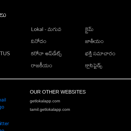
ీలు
Lokal - మగువ
క్రైమ్
వినోదం
జాతీయం
TATUS
కరోనా అప్‌డేట్స్
భక్తి సమాచారం
రాజకీయం
క్లాసిఫైడ్స్
OUR OTHER WEBSITES
getlokalapp.com
tamil.getlokalapp.com