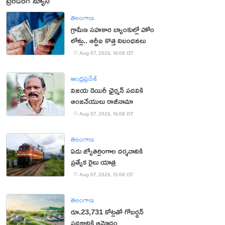
ట్రెండింగ్ న్యూస్
తెలంగాణ
గ్రామీణ సహకార బ్యాంకుల్లో హోం
లోన్లు.. ఆర్బీఐ కొత్త నిబంధనలు
Aug 07, 2026, 16:08 IST
ఆంధ్రప్రదేశ్
విజయ డెయిరీ ఛైర్మన్ పదవికి
ఆంజనేయులు రాజీనామా
Aug 07, 2026, 16:08 IST
తెలంగాణ
ఏడు జ్యోతిర్లింగాల దర్శనానికి
ప్రత్యేక రైలు యాత్ర
Aug 07, 2026, 15:08 IST
తెలంగాణ
రూ.23,731 కోట్లతో గోబర్ధన్
పథకానికి ఆమోదం