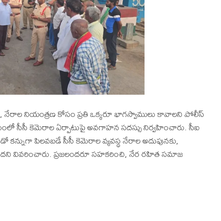
ణ, నేరాల నియంత్రణ కోసం ప్రతి ఒక్కరూ భాగస్వాములు కావాలని పోలీస్
మంలో సీసీ కెమెరాల ఏర్పాటుపై అవగాహన సదస్సు నిర్వహించారు. సీఐ
ూడో కన్నుగా పిలవబడే సీసీ కెమెరాల వ్యవస్థ నేరాల అదుపునకు,
ి వివరించారు. ప్రజలందరూ సహకరించి, నేర రహిత సమాజ