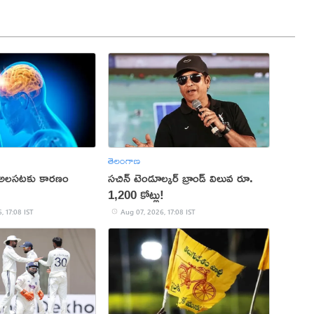
తెలంగాణ
 అలసటకు కారణం
సచిన్ టెండూల్కర్ బ్రాండ్ విలువ రూ.
1,200 కోట్లు!
, 17:08 IST
Aug 07, 2026, 17:08 IST