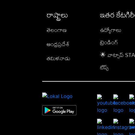
రాష్ట్రాలు
ఇతర కేటగిర
తెలంగాణ
ఉద్యోగాలు
ట్రెండింగ్
ఆంధ్రప్రదేశ్
🌟 వాట్సాప్ S
తమిళనాడు
టిప్స్