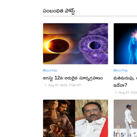
సంబంధిత పోస్ట్
తెలంగాణ
తెలంగాణ
ఆగస్టు 12న అరుదైన సూర్యగ్రహణం
మతిమరుపు,
ఇదేనా?
Aug 07, 2026, 17:08 IST
Aug 07, 2026