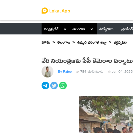
ఆంధ్రప్రదేశ్
తెలంగాణ
ఉద్యోగాలు
ట్రెండింగ్
హోమ్
తెలంగాణ
ఉమ్మడి వరంగల్ జిల్లా
వర్ధన్నపేట
నేర నియంత్రణకు సీసీ కెమెరాల ఏర్పా
By Rajee
784
చూసినవారు
Jun 04, 2026