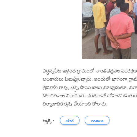
వర్ధన్నపేట ఇళ్లంద గ్రామంలో శాంతిభద్రతల పరిరక్ష
అధికారులు పిలుపునిచ్చారు. ఇందులో భాగంగా గ్రా
శ్రీనివాస్ రావు, ఎస్సై సాయి బాబు మాట్లాడుతూ, మ
దొంగతనాల నివారణకు ఎంతగానో దోహదపడుతుందన
నిర్మాణానికి కృషి చేయాలని కోరారు.
ట్యాగ్స్ :
లోకల్
పరిపాలన