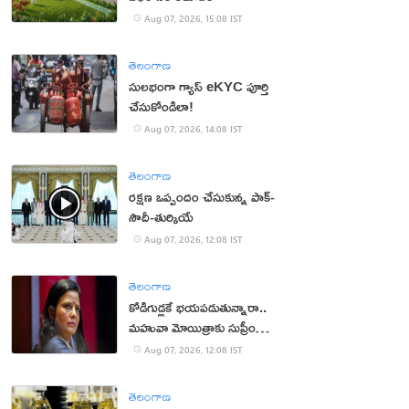
Aug 07, 2026, 15:08 IST
తెలంగాణ
సులభంగా గ్యాస్ eKYC పూర్తి
చేసుకోండిలా!
Aug 07, 2026, 14:08 IST
తెలంగాణ
రక్షణ ఒప్పందం చేసుకున్న పాక్‌-
సౌదీ-తుర్కియే
Aug 07, 2026, 12:08 IST
తెలంగాణ
కోడిగుడ్లకే భయపడుతున్నారా..
మహువా మోయిత్రాకు సుప్రీం
చురకలు
Aug 07, 2026, 12:08 IST
తెలంగాణ