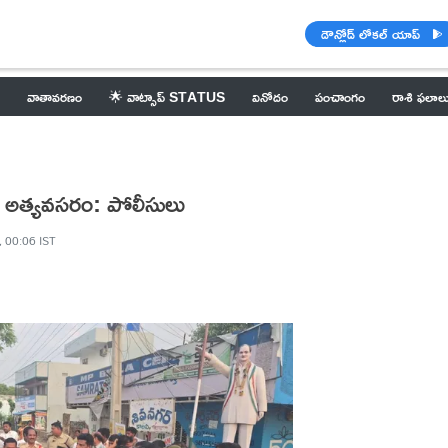
డౌన్లోడ్ లోకల్ యాప్
వాతావరణం
🌟 వాట్సాప్ STATUS
వినోదం
పంచాంగం
రాశి ఫలాల
టు అత్యవసరం: పోలీసులు
, 00:06 IST