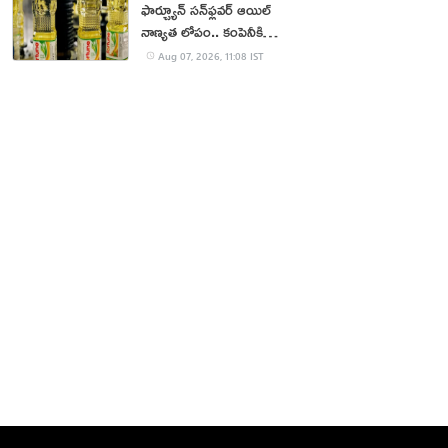
ఫార్చ్యూన్ సన్‌ఫ్లవర్ ఆయిల్
నాణ్యత లోపం.. కంపెనీకి
జరిమానా
Aug 07, 2026, 11:08 IST