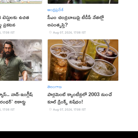
ఆంధ్రప్రదేశ్
క టెస్టులకు ఉచిత
సీఎం చంద్రబాబుపై టీడీపీ నేతల్లో
్డు ప్రకటన
అసంతృప్తి?
, 17:08 IST
Aug 07, 2026, 17:08 IST
తెలంగాణ
 వ్యూస్.. నాన్-ఇంగ్లీష్
పార్లమెంట్ క్యాంటీన్లలో 2003 నుంచే
రంధర్’ రికార్డు
కూల్ డ్రింక్స్ నిషేధం!
, 17:08 IST
Aug 07, 2026, 17:08 IST