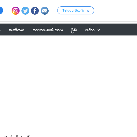
Telugu తెలుగు
ు
రాజకీయం
బంగారం-వెండి ధరలు
క్రైమ్
అనేకం