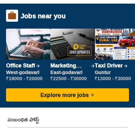
Jobs near you
Office Staff
Marketing
Taxi Driver
Executive
West-godavari
East-godavari
Guntur
₹18000 - ₹20000
₹22500 - ₹30000
₹13000 - ₹30000
Explore more jobs
సంబంధిత పోస్ట్