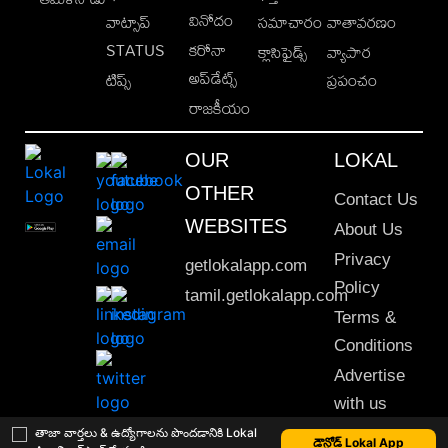
వినోదం
వాట్సాప్
సమాచారం
వాతావరణం
STATUS
కరోనా
క్లాసిఫైడ్స్
వ్యాపార
అప్‌డేట్స్
టిప్స్
ప్రపంచం
రాజకీయం
OUR
LOKAL
OTHER
Contact Us
WEBSITES
About Us
Privacy
getlokalapp.com
Policy
tamil.getlokalapp.com
Terms &
Conditions
Advertise
with us
Sitemap
తాజా వార్తలు & ఉద్యోగాలను పొందడానికి Lokal
డౌన్లోడ్ Lokal App