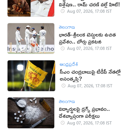
విశ్లేషణ.. రామ్ చరణ్ వల్లే హిట్!
Aug 07, 2026, 17:08 IST
తెలంగాణ
భారత్-శ్రీలంక టెస్టులకు ఉచిత
ప్రవేశం.. బోర్డు ప్రకటన
Aug 07, 2026, 17:08 IST
ఆంధ్రప్రదేశ్
సీఎం చంద్రబాబుపై టీడీపీ నేతల్లో
అసంతృప్తి?
Aug 07, 2026, 17:08 IST
తెలంగాణ
విద్యార్థులపై డ్రగ్స్ ప్రభావం..
దేశవ్యాప్తంగా పరీక్షలు
Aug 07, 2026, 17:08 IST