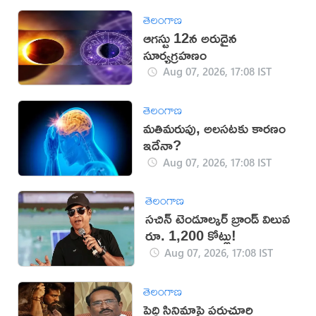
తెలంగాణ
ఆగస్టు 12న అరుదైన
సూర్యగ్రహణం
Aug 07, 2026, 17:08 IST
తెలంగాణ
మతిమరుపు, అలసటకు కారణం
ఇదేనా?
Aug 07, 2026, 17:08 IST
తెలంగాణ
సచిన్ టెండూల్కర్ బ్రాండ్ విలువ
రూ. 1,200 కోట్లు!
Aug 07, 2026, 17:08 IST
తెలంగాణ
పెద్ది సినిమాపై పరుచూరి