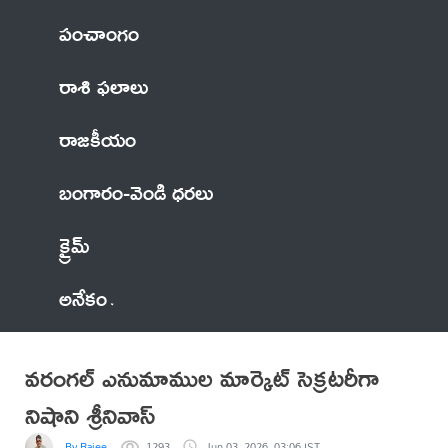
పంచాంగం
రాశి ఫలాలు
రాజకీయం
బంగారం-వెండి ధరలు
క్రైమ్
అనేకం
వరంగల్ ఎనుమాముల మార్కెట్ సెక్రటరీగా
నిషాని శ్రీనివాస్
By Rajee
1293
Jun 03, 2026, 03:06 IST