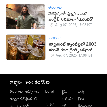
తెలంగాణ
నెట్‌ఫ్లిక్స్‌లో వ్యూస్.. నాన్-
ఇంగ్లీష్ సినిమాగా ‘ధురంధర్’
రికార్డు
Aug 07, 2026, 17:08 IST
తెలంగాణ
పార్లమెంట్ క్యాంటీన్లలో 2003
నుంచే కూల్ డ్రింక్స్ నిషేధం!
Aug 07, 2026, 17:08 IST
రాష్ట్రాలు
ఇతర కేటగిరీలు
తెలంగాణ
ఉద్యోగాలు
Lokal
క్రైమ్
విద్య
-
ట్రెండింగ్
జాతీయం
రైతు
ఆంధ్రప్రదేశ్
మగువ
కుటుంబం
🌟
భక్తి
తమిళనాడు