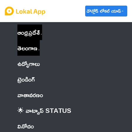
డౌన్లోడ్ లోకల్ యాప్
ఆంధ్రప్రదేశ్
తెలంగాణ
ఉద్యోగాలు
ట్రెండింగ్
వాతావరణం
🌟 వాట్సాప్ STATUS
వినోదం