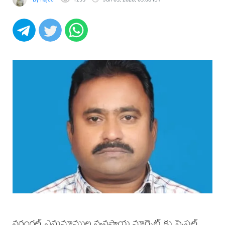
వరంగల్ ఎనుమాముల వ్యవసాయ మార్కెట్ కు స్పెషల్