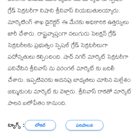
గ్రేడ్ సెక్రటరీగా నిషాని శ్రీనివాస్ నియమితులయ్యారు.
మార్కెటింగ్ శాఖ డైరెక్టర్ ఈ మేరకు అధికారిక ఉత్తర్వులు
జారీ చేశారు. రాష్ట్రవ్యాప్తంగా నలుగురు సెలక్షన్ గ్రేడ్
సెక్రటరీలకు ప్రభుత్వం స్పెషల్ గ్రేడ్ సెక్రటరీలుగా
పదోన్నతులు కల్పించింది. షాద్ నగర్ మార్కెట్ సెక్రటరీగా
పనిచేసిన శ్రీనివాస్ ను వరంగల్ మార్కెట్ కు బదిలీ
చేశారు. ఇప్పటివరకు అదనపు బాధ్యతలు చూసిన మల్లేశం
జమ్మికుంట మార్కెట్ కు వెళ్లారు. శ్రీనివాస్ రాకతో మార్కెట్
పాలన బలోపేతం కానుంది.
ట్యాగ్స్ :
లోకల్
పరిపాలన