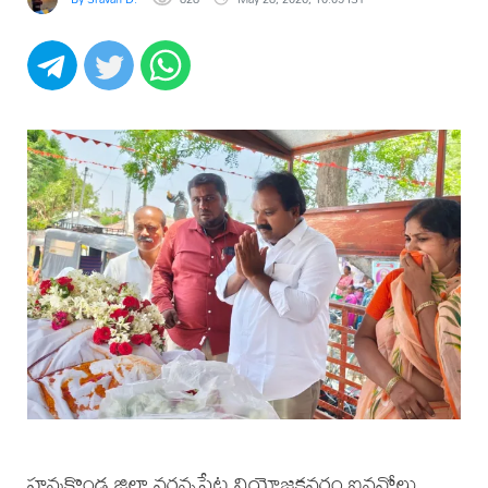
హన్మకొండ జిల్లా వర్ధన్నపేట నియోజకవర్గం ఐనవోలు