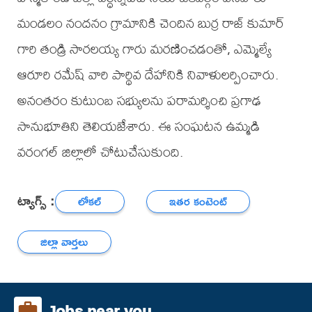
మండలం నందనం గ్రామానికి చెందిన బుర్ర రాజ్ కుమార్
గారి తండ్రి సారలయ్య గారు మరణించడంతో, ఎమ్మెల్యే
ఆరూరి రమేష్ వారి పార్థివ దేహానికి నివాళులర్పించారు.
అనంతరం కుటుంబ సభ్యులను పరామర్శించి ప్రగాఢ
సానుభూతిని తెలియజేశారు. ఈ సంఘటన ఉమ్మడి
వరంగల్ జిల్లాలో చోటుచేసుకుంది.
ట్యాగ్స్ :
లోకల్
ఇతర కంటెంట్
జిల్లా వార్తలు
Jobs near you