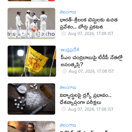
తెలంగాణ
భారత్-శ్రీలంక టెస్టులకు ఉచిత
ప్రవేశం.. బోర్డు ప్రకటన
Aug 07, 2026, 17:08 IST
ఆంధ్రప్రదేశ్
సీఎం చంద్రబాబుపై టీడీపీ నేతల్లో
అసంతృప్తి?
Aug 07, 2026, 17:08 IST
తెలంగాణ
విద్యార్థులపై డ్రగ్స్ ప్రభావం..
దేశవ్యాప్తంగా పరీక్షలు
Aug 07, 2026, 17:08 IST
తెలంగాణ