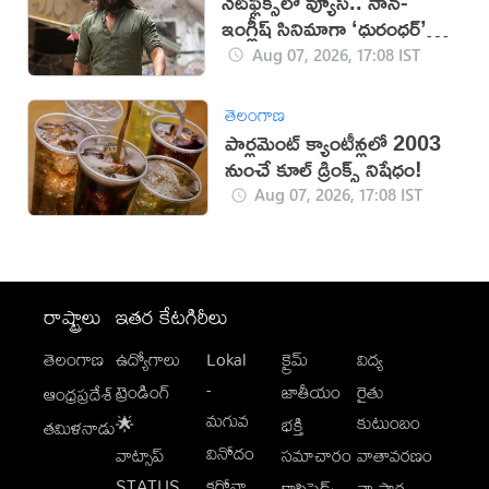
నెట్‌ఫ్లిక్స్‌లో వ్యూస్.. నాన్-
ఇంగ్లీష్ సినిమాగా ‘ధురంధర్’
రికార్డు
Aug 07, 2026, 17:08 IST
తెలంగాణ
పార్లమెంట్ క్యాంటీన్లలో 2003
నుంచే కూల్ డ్రింక్స్ నిషేధం!
Aug 07, 2026, 17:08 IST
రాష్ట్రాలు
ఇతర కేటగిరీలు
తెలంగాణ
ఉద్యోగాలు
Lokal
క్రైమ్
విద్య
-
ట్రెండింగ్
జాతీయం
రైతు
ఆంధ్రప్రదేశ్
మగువ
కుటుంబం
🌟
భక్తి
తమిళనాడు
వినోదం
వాట్సాప్
సమాచారం
వాతావరణం
STATUS
కరోనా
క్లాసిఫైడ్స్
వ్యాపార