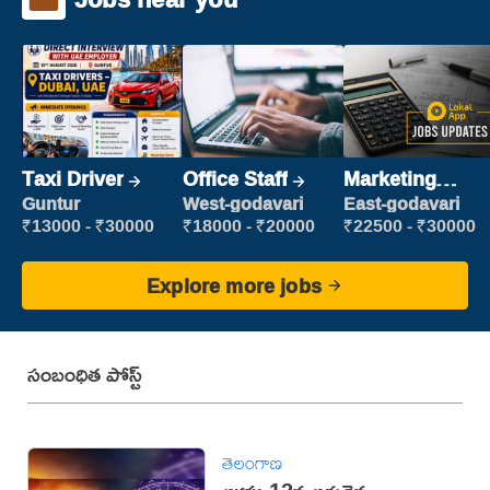
Taxi Driver
Office Staff
Marketing
Executive
Guntur
West-godavari
East-godavari
₹13000 - ₹30000
₹18000 - ₹20000
₹22500 - ₹30000
Explore more jobs
సంబంధిత పోస్ట్
తెలంగాణ