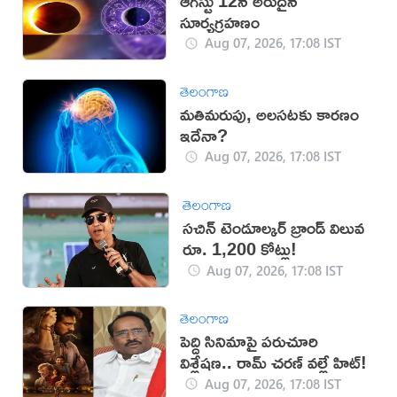
ఆగస్టు 12న అరుదైన
సూర్యగ్రహణం
Aug 07, 2026, 17:08 IST
తెలంగాణ
మతిమరుపు, అలసటకు కారణం
ఇదేనా?
Aug 07, 2026, 17:08 IST
తెలంగాణ
సచిన్ టెండూల్కర్ బ్రాండ్ విలువ
రూ. 1,200 కోట్లు!
Aug 07, 2026, 17:08 IST
తెలంగాణ
పెద్ది సినిమాపై పరుచూరి
విశ్లేషణ.. రామ్ చరణ్ వల్లే హిట్!
Aug 07, 2026, 17:08 IST