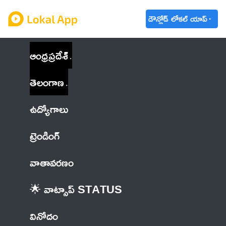
డౌన్లోడ్ లోకల్ యాప్
ఆంధ్రప్రదేశ్
తెలంగాణ
ఉద్యోగాలు
ట్రెండింగ్
వాతావరణం
🌟 వాట్సాప్ STATUS
వినోదం