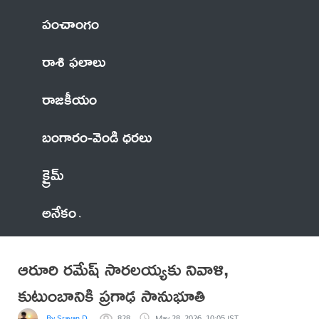
పంచాంగం
రాశి ఫలాలు
రాజకీయం
బంగారం-వెండి ధరలు
క్రైమ్
అనేకం
ఆరూరి రమేష్ సారలయ్యకు నివాళి,
కుటుంబానికి ప్రగాఢ సానుభూతి
By Sravan D.
828
May 28, 2026, 10:05 IST