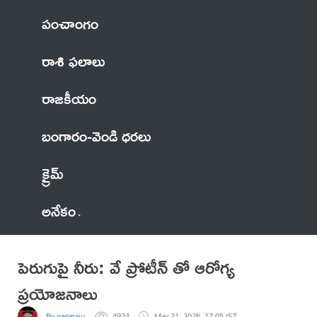
పంచాంగం
రాశి ఫలాలు
రాజకీయం
బంగారం-వెండి ధరలు
క్రైమ్
అనేకం
పెరుగుపై నీరు: వే ప్రోటీన్ తో ఆరోగ్య
ప్రయోజనాలు
By nagaraju
4924
May 31, 2026, 17:05 IST