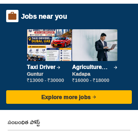
Jobs near you
Taxi Driver
Agriculture
Labour
Guntur
Kadapa
₹13000 - ₹30000
₹16000 - ₹18000
Explore more jobs
సంబంధిత పోస్ట్