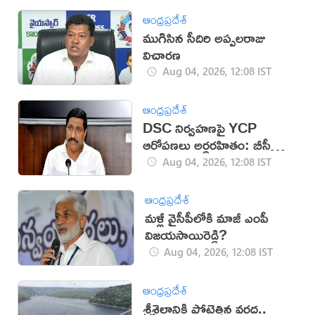
ఆంధ్రప్రదేశ్
ముగిసిన సీదిరి అప్పలరాజు
విచారణ
Aug 04, 2026, 12:08 IST
ఆంధ్రప్రదేశ్
DSC నిర్వహణపై YCP
ఆరోపణలు అర్థరహితం: బీసీ
జనార్దన్‌రెడ్డి
Aug 04, 2026, 12:08 IST
ఆంధ్రప్రదేశ్
మళ్లీ వైసీపీలోకి మాజీ ఎంపీ
విజయసాయిరెడ్డి?
Aug 04, 2026, 12:08 IST
ఆంధ్రప్రదేశ్
శ్రీశైలానికి పోటెత్తిన వరద..