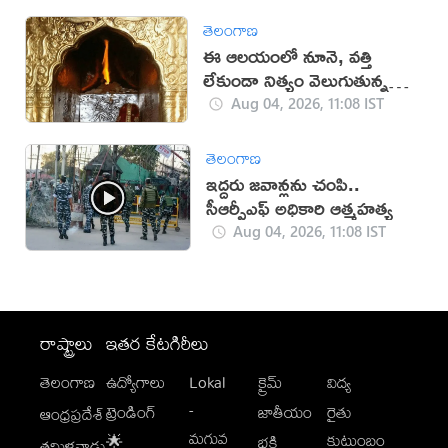
తెలంగాణ
ఈ ఆలయంలో నూనె, వత్తి
లేకుండా నిత్యం వెలుగుతున్న
జ్వాలలు
Aug 04, 2026, 11:08 IST
తెలంగాణ
ఇద్దరు జవాన్లను చంపి..
సీఆర్పీఎఫ్ అధికారి ఆత్మహత్య
Aug 04, 2026, 11:08 IST
రాష్ట్రాలు
ఇతర కేటగిరీలు
తెలంగాణ
ఉద్యోగాలు
Lokal
క్రైమ్
విద్య
-
ట్రెండింగ్
జాతీయం
రైతు
ఆంధ్రప్రదేశ్
మగువ
కుటుంబం
🌟
భక్తి
తమిళనాడు