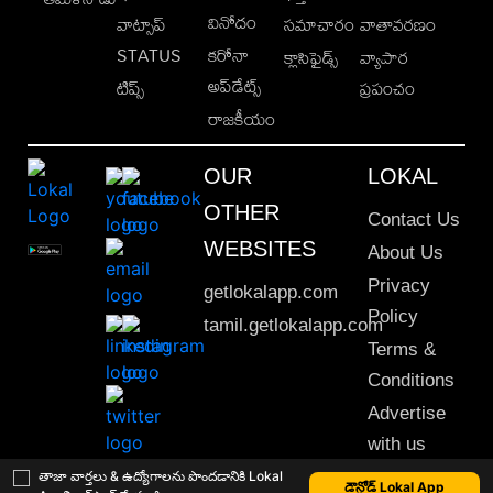
వినోదం
వాట్సాప్
సమాచారం
వాతావరణం
STATUS
కరోనా
క్లాసిఫైడ్స్
వ్యాపార
అప్‌డేట్స్
టిప్స్
ప్రపంచం
రాజకీయం
OUR
LOKAL
OTHER
Contact Us
WEBSITES
About Us
Privacy
getlokalapp.com
Policy
tamil.getlokalapp.com
Terms &
Conditions
Advertise
with us
Sitemap
తాజా వార్తలు & ఉద్యోగాలను పొందడానికి Lokal
డౌన్లోడ్ Lokal App