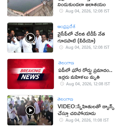
నిండుకుండలా జలాశయం
Aug 04, 2026, 12:08 IST
ఆంధ్రప్రదేశ్
వైసీపీలో చేరిన టీడీపీ నేత
గూడ‌పాటి (వీడియో)
Aug 04, 2026, 12:08 IST
తెలంగాణ
ఏపీలో ఘోర రోడ్డు ప్రమాదం..
ఇద్దరు మహిళలు మృతి
Aug 04, 2026, 12:08 IST
తెలంగాణ
VIDEO:స్నేహితులతో డ్యాన్స్
చేస్తూ చనిపోయాడు
Aug 04, 2026, 11:08 IST