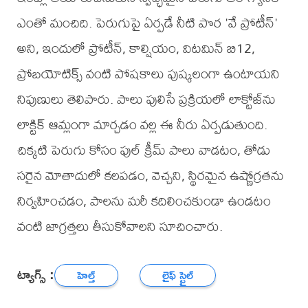
ఎంతో మంచిది. పెరుగుపై ఏర్పడే నీటి పొర 'వే ప్రోటీన్'
అని, ఇందులో ప్రోటీన్, కాల్షియం, విటమిన్ బి12,
ప్రోబయోటిక్స్ వంటి పోషకాలు పుష్కలంగా ఉంటాయని
నిపుణులు తెలిపారు. పాలు పులిసే ప్రక్రియలో లాక్టోజ్‌ను
లాక్టిక్ ఆమ్లంగా మార్చడం వల్ల ఈ నీరు ఏర్పడుతుంది.
చిక్కటి పెరుగు కోసం ఫుల్ క్రీమ్ పాలు వాడటం, తోడు
సరైన మోతాదులో కలపడం, వెచ్చని, స్థిరమైన ఉష్ణోగ్రతను
నిర్వహించడం, పాలను మరీ కదిలించకుండా ఉండటం
వంటి జాగ్రత్తలు తీసుకోవాలని సూచించారు.
ట్యాగ్స్ :
హెల్త్
లైఫ్ స్టైల్