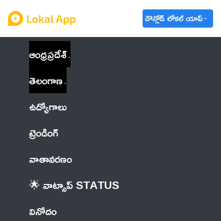
డౌన్లోడ్ లోకల్ యాప్
ఆంధ్రప్రదేశ్
తెలంగాణ
ఉద్యోగాలు
ట్రెండింగ్
వాతావరణం
🌟 వాట్సాప్ STATUS
వినోదం