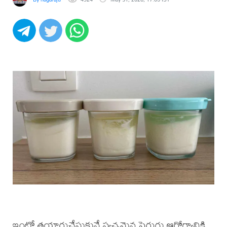
ఇంట్లో తయారుచేసుకునే స్వచ్ఛమైన పెరుగు ఆరోగ్యానికి