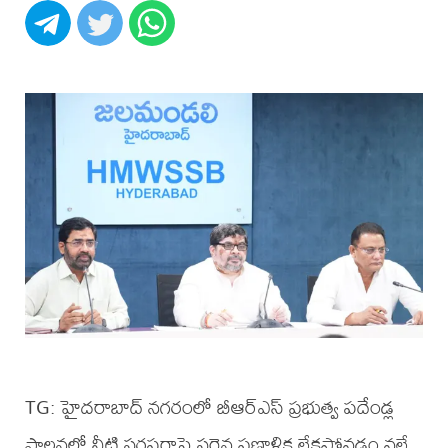
TG: హైదరాబాద్​ నగరంలో బీఆర్ఎస్​ ప్రభుత్వ పదేండ్ల
పాలనలో నీటి సరఫరాపై సరైన ప్రణాళిక లేకపోవడం వల్లే