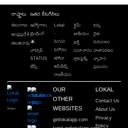
రాష్ట్రాలు
ఇతర కేటగిరీలు
తెలంగాణ
ఉద్యోగాలు
Lokal
క్రైమ్
విద్య
-
ట్రెండింగ్
జాతీయం
రైతు
ఆంధ్రప్రదేశ్
మగువ
కుటుంబం
🌟
భక్తి
తమిళనాడు
వినోదం
వాట్సాప్
సమాచారం
వాతావరణం
STATUS
కరోనా
క్లాసిఫైడ్స్
వ్యాపార
అప్‌డేట్స్
టిప్స్
ప్రపంచం
రాజకీయం
OUR
LOKAL
OTHER
Contact Us
WEBSITES
About Us
Privacy
getlokalapp.com
Policy
tamil.getlokalapp.com