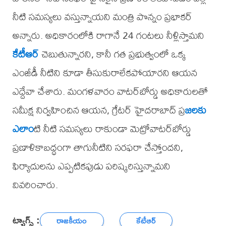
నీటి సమస్యలు వస్తున్నాయని మంత్రి పొన్నం ప్రభాకర్​
అన్నారు. అధికారంలోకి రాగానే 24 గంటలు నీళ్లిస్తామని
కేటీఆర్
​ చెబుతున్నారని, కానీ గత ప్రభుత్వంలో ఒక్క
ఎంజీడీ నీటిని కూడా తీసుకురాలేకపోయారని ఆయన
ఎద్దేవా చేశారు. మంగళవారం వాటర్​బోర్డు అధికారులతో
సమీక్ష నిర్వహించిన ఆయన, గ్రేటర్​ హైదరాబాద్​ ప్ర
జలకు
ఎలాం
టి నీటి సమస్యలు రాకుండా మెట్రోవాటర్​బోర్డు
ప్రణాళికాబద్ధంగా తాగునీటిని సరఫరా చేస్తోందని,
ఫిర్యాదులను ఎప్పటికపుడు పరిష్కరిస్తున్నామని
వివరించారు.
ట్యాగ్స్ :
రాజకీయం
కేటీఆర్