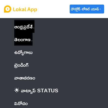
డౌన్లోడ్ లోకల్ యాప్
ఆంధ్రప్రదేశ్
తెలంగాణ
ఉద్యోగాలు
ట్రెండింగ్
వాతావరణం
🌟 వాట్సాప్ STATUS
వినోదం