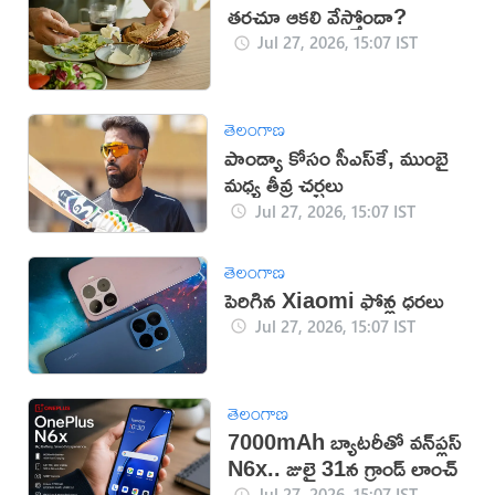
తరచూ ఆకలి వేస్తోందా?
Jul 27, 2026, 15:07 IST
తెలంగాణ
పాండ్యా కోసం సీఎస్‌కే, ముంబై
మధ్య తీవ్ర చర్చలు
Jul 27, 2026, 15:07 IST
తెలంగాణ
పెరిగిన Xiaomi ఫోన్ల ధరలు
Jul 27, 2026, 15:07 IST
తెలంగాణ
7000mAh బ్యాటరీతో వన్‌ప్లస్
N6x.. జులై 31న గ్రాండ్ లాంచ్
Jul 27, 2026, 15:07 IST