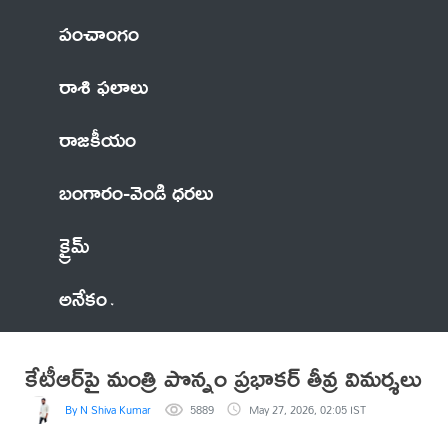
పంచాంగం
రాశి ఫలాలు
రాజకీయం
బంగారం-వెండి ధరలు
క్రైమ్
అనేకం
కేటీఆర్​పై మంత్రి పొన్నం ప్రభాకర్​ తీవ్ర విమర్శలు
By N Shiva Kumar
5889
May 27, 2026, 02:05 IST