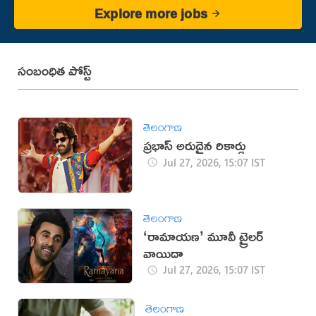
Explore more jobs
సంబంధిత పోస్ట్
తెలంగాణ
ప్రభాస్ అరుదైన రికార్డు
Jul 27, 2026, 15:07 IST
తెలంగాణ
‘రామాయణ’ మూవీ ట్రైలర్
వాయిదా
Jul 27, 2026, 15:07 IST
తెలంగాణ