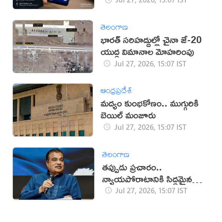
తెలంగాణ
భారత్ సరిహద్దుల్లో చైనా జే-20
యుద్ధ విమానాల మోహరింపు
Jul 27, 2026, 15:07 IST
ఆంధ్రప్రదేశ్
మద్యం కుంభకోణం.. ముగ్గురికి
బెయిల్ మంజూరు
Jul 27, 2026, 15:07 IST
తెలంగాణ
తప్పుడు ప్రచారం..
న్యాయపోరాటానికి సిద్ధమైన
గడ్కరీ!
Jul 27, 2026, 15:07 IST