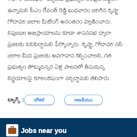
ఉన్నామని సీఎం రేవంత్ రెడ్డి బుధవారం జరిగిన కృష్ణా
గోదావరి జలాల మీటింగ్ అనంతరం వెల్లడించారు.
నిపుణుల అభిప్రాయాలను కూడా శాసనసభ ద్వారా
ప్రజలకు వినిపిద్దామని పేర్కొన్నారు. కృష్ణా, గోదావరి నదీ
జలాల మీద ప్రజలకు అవగాహన కల్పించాలని, గత
ప్రభుత్వం తొమ్మిదిన్నర ఏళ్ల పాలనలో తీసుకున్న
నిర్ణయాలపై కూలంకషంగా చర్చిద్దామని తెలిపారు.
ట్యాగ్స్ :
లోకల్
రాజకీయం
Jobs near you