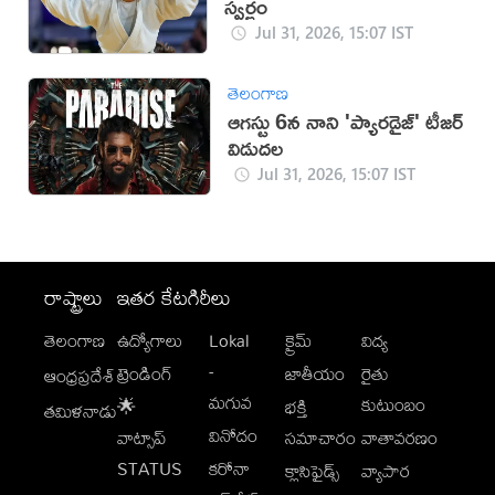
స్వర్ణం
Jul 31, 2026, 15:07 IST
తెలంగాణ
ఆగస్టు 6న నాని 'ప్యారడైజ్' టీజర్
విడుదల
Jul 31, 2026, 15:07 IST
రాష్ట్రాలు
ఇతర కేటగిరీలు
తెలంగాణ
ఉద్యోగాలు
Lokal
క్రైమ్
విద్య
-
ట్రెండింగ్
జాతీయం
రైతు
ఆంధ్రప్రదేశ్
మగువ
కుటుంబం
🌟
భక్తి
తమిళనాడు
వినోదం
వాట్సాప్
సమాచారం
వాతావరణం
STATUS
కరోనా
క్లాసిఫైడ్స్
వ్యాపార