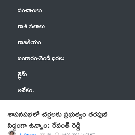
పంచాంగం
రాశి ఫలాలు
రాజకీయం
బంగారం-వెండి ధరలు
క్రైమ్
అనేకం
శాసనసభలో చర్చలకు ప్రభుత్వం తరఫున
సిద్ధంగా ఉన్నాం: రేవంత్ రెడ్డి
By Swapna
50
Jul 09, 2025, 14:07 IST