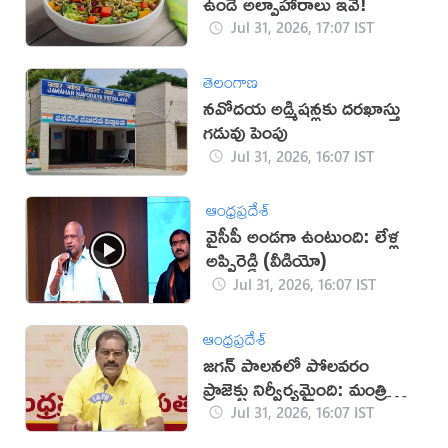
ఉండే అల్పాహారాలు ఇవే!
Jul 31, 2026, 17:07 IST
తెలంగాణ
నవోదయ అడ్మిషన్లకు దరఖాస్తు
గడువు పెంపు
Jul 31, 2026, 16:07 IST
ఆంధ్రప్రదేశ్
వైసీపీ అండగా ఉంటుంది: లేళ్ల
అప్పిరెడ్డి (వీడియో)
Jul 31, 2026, 16:07 IST
ఆంధ్రప్రదేశ్
జగన్‌ పాలనలో పోలవరం
ప్రాజెక్టు నిర్వీర్యమైంది: మంత్రి
నిమ్మల
Jul 31, 2026, 16:07 IST