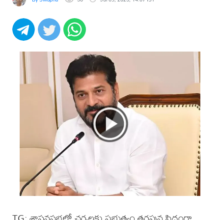
TG: శాసనసభలో చర్చలకు ప్రభుత్వం తరఫున సిద్ధంగా