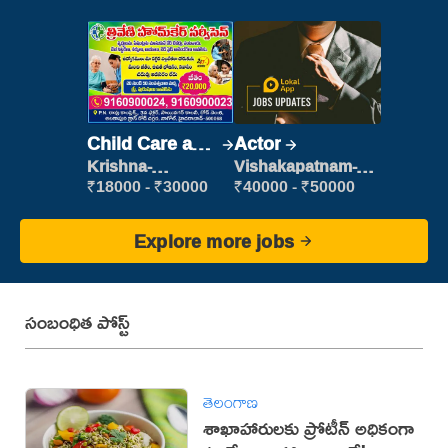
Child Care and
Actor
Patient care
Krishna-
Vishakapatnam-
vijayawada
new
₹18000 - ₹30000
₹40000 - ₹50000
Explore more jobs
సంబంధిత పోస్ట్
తెలంగాణ
శాఖాహారులకు ప్రోటీన్ అధికంగా