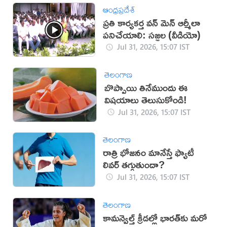
ఆంధ్రప్రదేశ్
ప్రతి కార్యకర్త వన్ మెన్ ఆర్మీలా
పనిచేయాలి: సజ్జల (వీడియో)
Jul 31, 2026, 15:07 IST
తెలంగాణ
బొప్పాయి తినేముందు ఈ
విషయాలు తెలుసుకోండి!
Jul 31, 2026, 15:07 IST
తెలంగాణ
రాత్రి భోజనం మానేస్తే ఫ్యాటీ
లివర్ తగ్గుతుందా?
Jul 31, 2026, 15:07 IST
తెలంగాణ
కామన్వెల్త్ క్రీడల్లో భారత్‌కు మరో