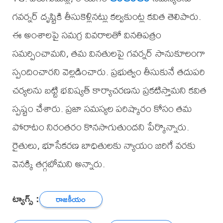
గవర్నర్ దృష్టికి తీసుకెళ్లినట్లు కల్వకుంట్ల కవిత తెలిపారు.
ఈ అంశాలపై సమగ్ర వివరాలతో వినతిపత్రం
సమర్పించామని, తమ వినతులపై గవర్నర్ సానుకూలంగా
స్పందించారని వెల్లడించారు. ప్రభుత్వం తీసుకునే తదుపరి
చర్యలను బట్టి భవిష్యత్ కార్యాచరణను ప్రకటిస్తామని కవిత
స్పష్టం చేశారు. ప్రజా సమస్యల పరిష్కారం కోసం తమ
పోరాటం నిరంతరం కొనసాగుతుందని పేర్కొన్నారు.
రైతులు, భూసేకరణ బాధితులకు న్యాయం జరిగే వరకు
వెనక్కి తగ్గబోమని అన్నారు.
ట్యాగ్స్ :
రాజకీయం