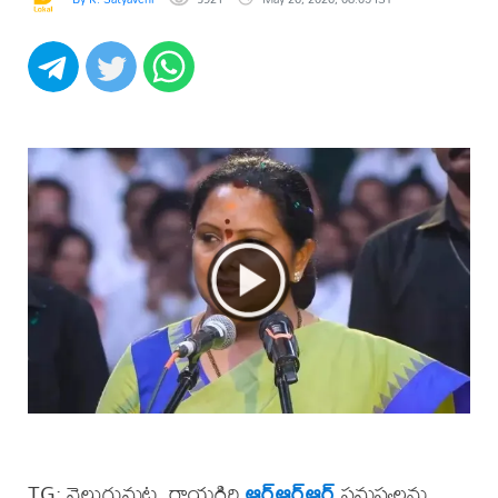
TG: వెలుగుమట్ల, రాయగిరి
ఆర్ఆర్ఆర్
సమస్యలను