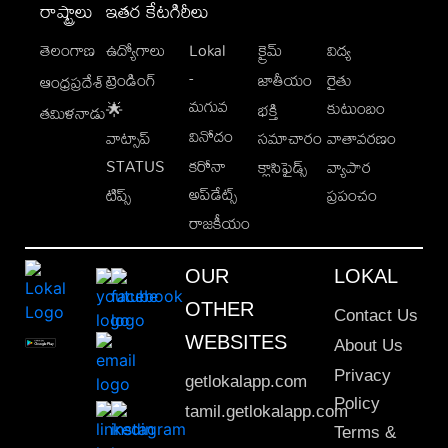
రాష్ట్రాలు
ఇతర కేటగిరీలు
తెలంగాణ
ఉద్యోగాలు
Lokal
క్రైమ్
విద్య
-
ట్రెండింగ్
జాతీయం
రైతు
ఆంధ్రప్రదేశ్
మగువ
కుటుంబం
🌟
భక్తి
తమిళనాడు
వినోదం
వాట్సాప్
సమాచారం
వాతావరణం
STATUS
కరోనా
క్లాసిఫైడ్స్
వ్యాపార
అప్‌డేట్స్
టిప్స్
ప్రపంచం
రాజకీయం
OUR
LOKAL
OTHER
Contact Us
WEBSITES
About Us
Privacy
getlokalapp.com
Policy
tamil.getlokalapp.com
Terms &