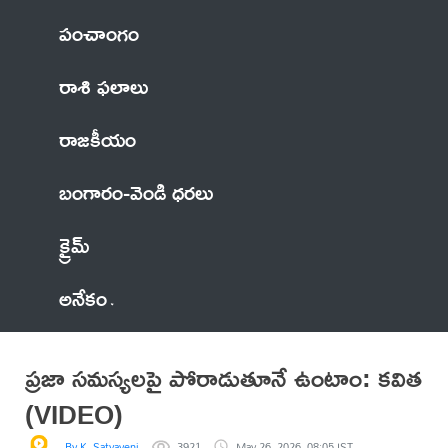
పంచాంగం
రాశి ఫలాలు
రాజకీయం
బంగారం-వెండి ధరలు
క్రైమ్
అనేకం
ప్రజా సమస్యలపై పోరాడుతూనే ఉంటాం: కవిత
(VIDEO)
By K. Satyaveni
3921
May 26, 2026, 08:05 IST