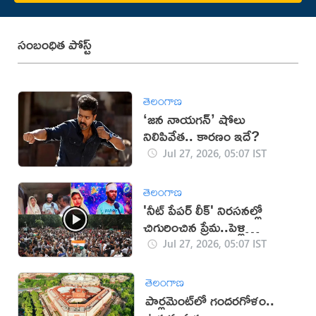
సంబంధిత పోస్ట్
తెలంగాణ
‘జన నాయగన్‌’ షోలు
నిలిపివేత.. కారణం ఇదే?
Jul 27, 2026, 05:07 IST
తెలంగాణ
'నీట్ పేపర్ లీక్' నిరసనల్లో
చిగురించిన ప్రేమ..పెళ్లి
చేసుకున్న జంట!
Jul 27, 2026, 05:07 IST
తెలంగాణ
పార్లమెంట్‌లో గందరగోళం..