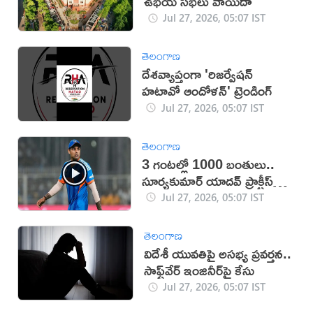
ఉభయ సభలు వాయిదా
Jul 27, 2026, 05:07 IST
తెలంగాణ
దేశవ్యాప్తంగా 'రిజర్వేషన్
హటావో ఆందోళన్' ట్రెండింగ్
Jul 27, 2026, 05:07 IST
తెలంగాణ
3 గంటల్లో 1000 బంతులు..
సూర్యకుమార్ యాదవ్ ప్రాక్టీస్
వీడియో వైరల్
Jul 27, 2026, 05:07 IST
తెలంగాణ
విదేశీ యువతిపై అసభ్య ప్రవర్తన..
సాఫ్ట్‌వేర్ ఇంజినీర్‌పై కేసు
Jul 27, 2026, 05:07 IST