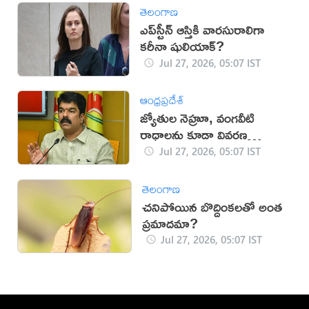
తెలంగాణ
ఎప్‌స్టీన్‌ ఆస్తికి వారసురాలిగా
కరీనా షులియాక్‌?
Jul 27, 2026, 05:07 IST
ఆంధ్రప్రదేశ్
జ్యోతుల నెహ్రూ, వంగవీటి
రాధాలను కూడా వివరణ
అడుగుతారా?: బోండా ఉమా
Jul 27, 2026, 05:07 IST
తెలంగాణ
చనిపోయిన బొద్దింకలతో అంత
ప్రమాదమా?
Jul 27, 2026, 05:07 IST