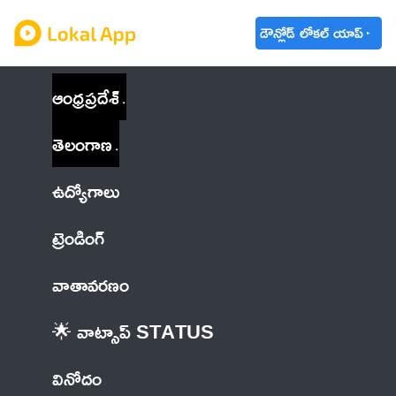
డౌన్లోడ్ లోకల్ యాప్
ఆంధ్రప్రదేశ్
తెలంగాణ
ఉద్యోగాలు
ట్రెండింగ్
వాతావరణం
🌟 వాట్సాప్ STATUS
వినోదం