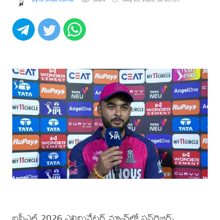
ఐపీఎల్ 2026 ఎలిమినేటర్ మ్యాచ్‌లో సన్‌రైజర్స్