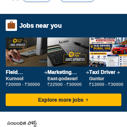
Jobs near you
Field
Marketing
Taxi Driver
Marketing
Executive
Kurnool
East-godavari
Guntur
Executive
₹20000 - ₹30000
₹22500 - ₹30000
₹13000 - ₹30000
Explore more jobs
సంబంధిత పోస్ట్