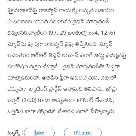
హైదరాబాద్‌పై రాజస్థాన్ రాయల్స్ అద్భుత విజయం
సాధించింది. యువ సంచలనం వైభవ్ సూర్యవంశీ
విధ్వంసక బ్యాటింగ్ (97; 29 బంతుల్లో 5×4, 12×6)
మ్యాచ్‌ను పూర్తిగా రాజస్థాన్ వైపు తిప్పేసింది. మ్యాచ్
అనంతరం ఆర్ఆర్ కెప్టెన్ రియాన్ పరాగ్ జట్టు ప్రదర్శనపై
సంతోషం వ్యక్తం చేస్తూనే.. వైభవ్ సూర్యవంశీతో పెద్దగా
మాట్లాడకుండా, అతడిని ఫ్రీగా ఆడనిస్తామని, నెట్స్‌లో
ఎక్కువగా బ్యాటింగ్ ప్రాక్టీస్ ఇస్తామని తెలిపారు. జోఫ్రా
ఆర్చర్ (3/58) కూడా అద్భుతంగా బౌలింగ్ చేశాడని,
ఒత్తిడిని బాగా హ్యాండిల్ చేశారని పరాగ్ పేర్కొన్నారు.
ట్యాగ్స్ :
క్రీడలు
IPL 2026