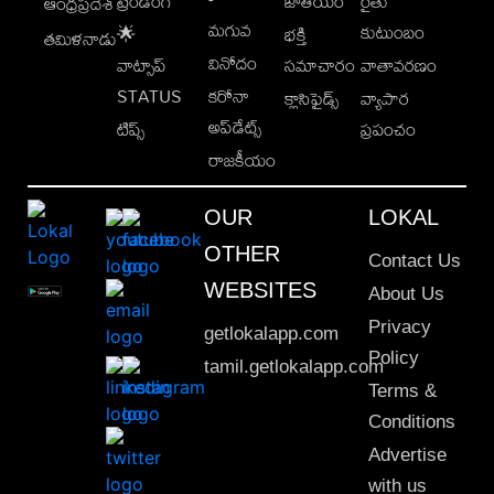
ట్రెండింగ్
జాతీయం
రైతు
ఆంధ్రప్రదేశ్
మగువ
కుటుంబం
🌟
భక్తి
తమిళనాడు
వినోదం
వాట్సాప్
సమాచారం
వాతావరణం
STATUS
కరోనా
క్లాసిఫైడ్స్
వ్యాపార
అప్‌డేట్స్
టిప్స్
ప్రపంచం
రాజకీయం
OUR
LOKAL
OTHER
Contact Us
WEBSITES
About Us
Privacy
getlokalapp.com
Policy
tamil.getlokalapp.com
Terms &
Conditions
Advertise
with us