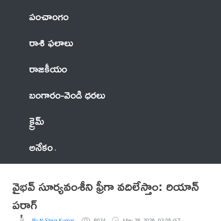
పంచాంగం
రాశి ఫలాలు
రాజకీయం
బంగారం-వెండి ధరలు
క్రైమ్
అనేకం
వైభవ్ సూర్యవంశీని ఫ్రీగా వదిలేస్తాం: రియాన్
పరాగ్
By N Shiva Kumar
8024
May 28, 2026, 02:05 IST