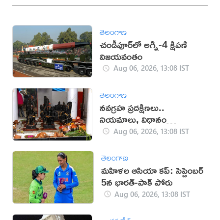
తెలంగాణ
చండీపూర్‌లో అగ్ని-4 క్షిపణి
విజయవంతం
Aug 06, 2026, 13:08 IST
తెలంగాణ
నవగ్రహ ప్రదక్షిణలు..
నియమాలు, విధానం
తెలుసుకోండి
Aug 06, 2026, 13:08 IST
తెలంగాణ
మహిళల ఆసియా కప్‌: సెప్టెంబర్
5న భారత్-పాక్ పోరు
Aug 06, 2026, 13:08 IST