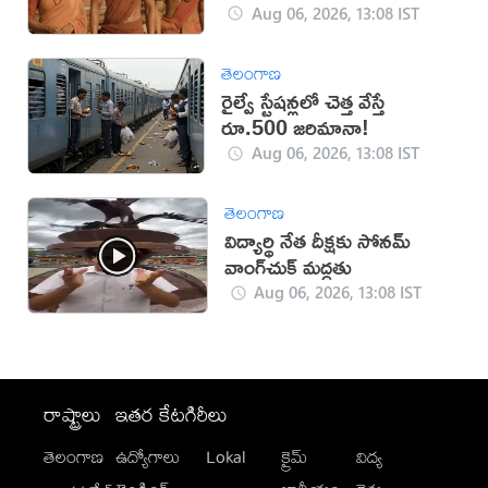
Aug 06, 2026, 13:08 IST
తెలంగాణ
రైల్వే స్టేషన్లలో చెత్త వేస్తే
రూ.500 జరిమానా!
Aug 06, 2026, 13:08 IST
తెలంగాణ
విద్యార్థి నేత దీక్షకు సోనమ్
వాంగ్‌చుక్ మద్దతు
Aug 06, 2026, 13:08 IST
రాష్ట్రాలు
ఇతర కేటగిరీలు
తెలంగాణ
ఉద్యోగాలు
Lokal
క్రైమ్
విద్య
-