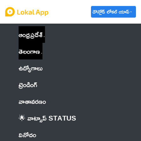
డౌన్లోడ్ లోకల్ యాప్
ఆంధ్రప్రదేశ్
తెలంగాణ
ఉద్యోగాలు
ట్రెండింగ్
వాతావరణం
🌟 వాట్సాప్ STATUS
వినోదం