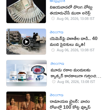
ఆంధ్రప్రదేశ్
విజయవాడలో దొంగ నోట్లు
తయారుచేసే ముఠా అరెస్ట్
Aug 06, 2026, 13:08 IST
తెలంగాణ
యెమెన్‌పై హూతీల దాడి.. 40
మంది సైనికులు మృతి!
Aug 06, 2026, 13:08 IST
తెలంగాణ
మూడు రకాల మందులను
క్యాన్సర్ కారకాలుగా గుర్తించిన
WHO
Aug 06, 2026, 13:08 IST
తెలంగాణ
రామాయణ ట్రైలర్: వారం
రోజుల్లో 100 కోట్ల వ్యూస్