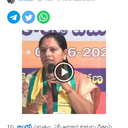
TG:
కాంగ్రెస్
ప్రభుత్వం, ఏపీ అధికార కూటమి నేతలపై