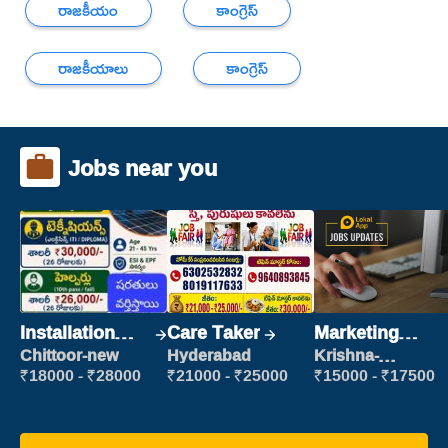
రాజకీయం
కాంగ్రెస్
రాజకీయాలు
కాంగ్రెస్
Jobs near you
Installation
Care Taker
Marketing
Engineer/
Executive
Chittoor-new
Hyderabad
Krishna-
vijayawada
Helper
₹18000 - ₹28000
₹21000 - ₹25000
₹15000 - ₹17500