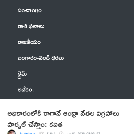
పంచాంగం
రాశి ఫలాలు
రాజకీయం
బంగారం-వెండి ధరలు
క్రైమ్
అనేకం
అధికారంలోకి రాగానే ఆంధ్రా నేతల విగ్రహాలు
పార్సల్ చేస్తాం: కవిత
By Anjayya
11644
Jun 01, 2026, 08:06 IST