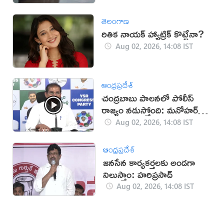
తెలంగాణ
రితిక నాయక్ హ్యాట్రిక్ కొట్టేనా?
Aug 02, 2026, 14:08 IST
ఆంధ్రప్రదేశ్
చంద్రబాబు పాలనలో పోలీస్
రాజ్యం నడుస్తోంది: మనోహర్
రెడ్డి
Aug 02, 2026, 14:08 IST
ఆంధ్రప్రదేశ్
జనసేన కార్యకర్తలకు అండగా
నిలుస్తాం: హరిప్రసాద్
Aug 02, 2026, 14:08 IST