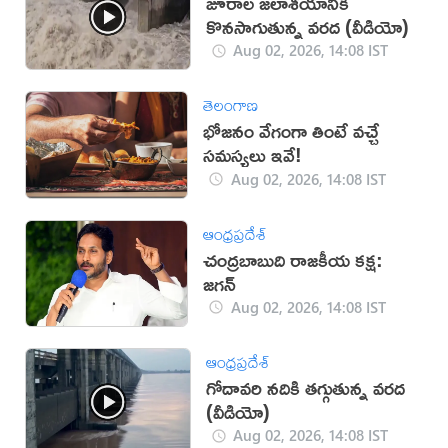
జూరాల జలాశయానికి
కొనసాగుతున్న వరద (వీడియో)
Aug 02, 2026, 14:08 IST
తెలంగాణ
భోజనం వేగంగా తింటే వచ్చే
సమస్యలు ఇవే!
Aug 02, 2026, 14:08 IST
ఆంధ్రప్రదేశ్
చంద్రబాబుది రాజకీయ కక్ష:
జగన్
Aug 02, 2026, 14:08 IST
ఆంధ్రప్రదేశ్
గోదావరి నదికి తగ్గుతున్న వరద
(వీడియో)
Aug 02, 2026, 14:08 IST