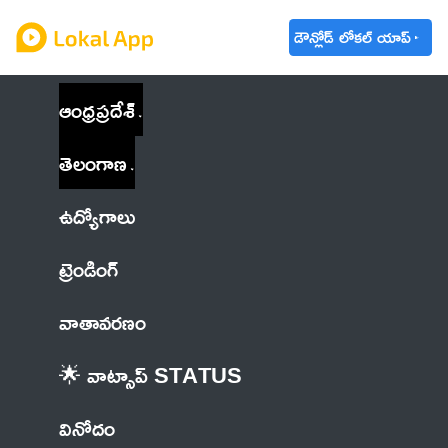
డౌన్లోడ్ లోకల్ యాప్
ఆంధ్రప్రదేశ్
తెలంగాణ
ఉద్యోగాలు
ట్రెండింగ్
వాతావరణం
🌟 వాట్సాప్ STATUS
వినోదం