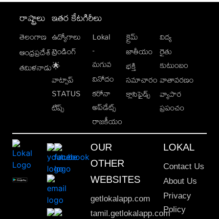
రాష్ట్రాలు
ఇతర కేటగిరీలు
తెలంగాణ
ఉద్యోగాలు
Lokal
క్రైమ్
విద్య
-
ట్రెండింగ్
జాతీయం
రైతు
ఆంధ్రప్రదేశ్
మగువ
కుటుంబం
🌟
భక్తి
తమిళనాడు
వినోదం
వాట్సాప్
సమాచారం
వాతావరణం
STATUS
కరోనా
క్లాసిఫైడ్స్
వ్యాపార
అప్‌డేట్స్
టిప్స్
ప్రపంచం
రాజకీయం
OUR
LOKAL
OTHER
Contact Us
WEBSITES
About Us
Privacy
getlokalapp.com
Policy
tamil.getlokalapp.com