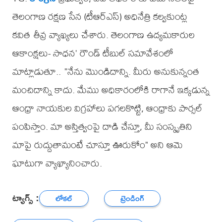
తెలంగాణ రక్షణ సేన (టీఆర్ఎస్) అధినేత్రి కల్వకుంట్ల
కవిత తీవ్ర వ్యాఖ్యలు చేశారు. తెలంగాణ ఉద్యమకారుల
ఆకాంక్షలు- సాధన' రౌండ్ టీబుల్ సమావేశంలో
మాట్లాడుతూ.. "నేను మొండిదాన్ని. మీరు అనుకున్నంత
మంచిదాన్ని కాదు. మేము అధికారంలోకి రాగానే ఇక్కడున్న
ఆంధ్రా నాయకుల విగ్రహాలు పగలకొట్టి, ఆంధ్రాకు పార్సల్
పంపిస్తాం. మా అస్తిత్వంపై దాడి చేస్తూ, మీ సంస్కృతిని
మాపై రుద్దుతామంటే చూస్తూ ఊరుకోం" అని ఆమె
ఘాటుగా వ్యాఖ్యానించారు.
ట్యాగ్స్ :
లోకల్
ట్రెండింగ్