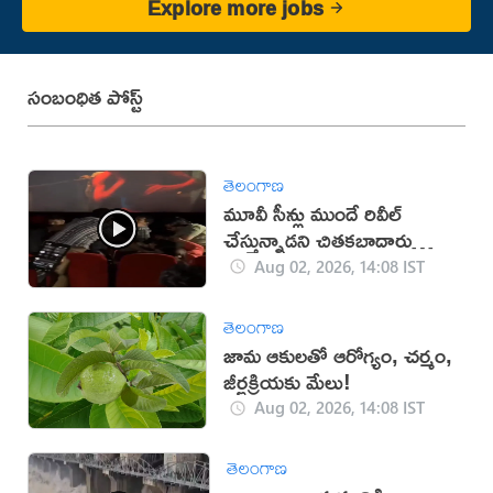
Explore more jobs
సంబంధిత పోస్ట్
తెలంగాణ
మూవీ సీన్లు ముందే రివీల్
చేస్తున్నాడని చితకబాదారు
(వీడియో)
Aug 02, 2026, 14:08 IST
తెలంగాణ
జామ ఆకులతో ఆరోగ్యం, చర్మం,
జీర్ణక్రియకు మేలు!
Aug 02, 2026, 14:08 IST
తెలంగాణ