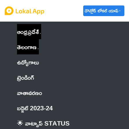
డౌన్లోడ్ లోకల్ యాప్
ఆంధ్రప్రదేశ్
తెలంగాణ
ఉద్యోగాలు
ట్రెండింగ్
వాతావరణం
బడ్జెట్ 2023-24
🌟 వాట్సాప్ STATUS