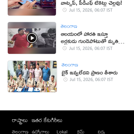
వాట్సప్, పీడీఎఫ్ టికెట్లు చెల్లవు!
Jul 15, 2026, 06:07 IST
తెలంగాణ
ఆలయంలో హారతి ఇస్తూ
అర్చకుడు గుండెపోటుతో మృతి
(వీడియో)
Jul 15, 2026, 06:07 IST
తెలంగాణ
బైక్ ఇవ్వలేదని ప్రాణం తీశారు
Jul 15, 2026, 06:07 IST
రాష్ట్రాలు
ఇతర కేటగిరీలు
తెలంగాణ
ఉద్యోగాలు
Lokal
క్రైమ్
విద్య