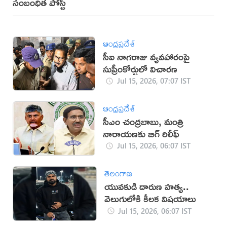
సంబంధిత పోస్ట్
ఆంధ్రప్రదేశ్
సీఐ నాగరాజు వ్యవహారంపై
సుప్రీంకోర్టులో విచారణ
Jul 15, 2026, 07:07 IST
ఆంధ్రప్రదేశ్
సీఎం చంద్రబాబు, మంత్రి
నారాయణకు బిగ్ రిలీఫ్
Jul 15, 2026, 06:07 IST
తెలంగాణ
యువకుడి దారుణ హత్య..
వెలుగులోకి కీలక విషయాలు
Jul 15, 2026, 06:07 IST