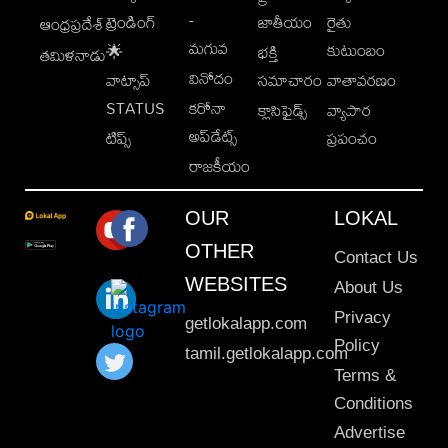
-
ట్రెండింగ్
జాతీయం
రైతు
ఆంధ్రప్రదేశ్
మగువ
కుటుంబం
🌟
భక్తి
తమిళనాడు
వినోదం
వాట్సాప్
సమాచారం
వాతావరణం
STATUS
కరోనా
క్లాసిఫైడ్స్
వ్యాపార
అప్‌డేట్స్
టిప్స్
ప్రపంచం
రాజకీయం
OUR
LOKAL
OTHER
Contact Us
WEBSITES
About Us
Privacy
getlokalapp.com
Policy
tamil.getlokalapp.com
Terms &
Conditions
Advertise