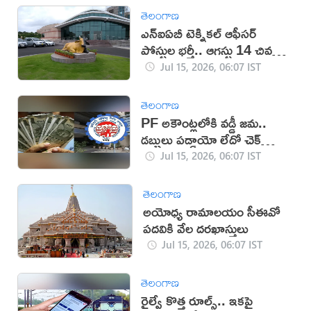
తెలంగాణ
ఎన్ఐఏబీ టెక్నికల్ ఆఫీసర్
పోస్టుల భర్తీ.. ఆగస్టు 14 చివరి
తేదీ
Jul 15, 2026, 06:07 IST
తెలంగాణ
PF అకౌంట్లలోకి వడ్డీ జమ..
డబ్బులు పడ్డాయో లేదో చెక్
చేసుకోండి ఇలా!
Jul 15, 2026, 06:07 IST
తెలంగాణ
అయోధ్య రామాలయం సీఈవో
పదవికి వేల దరఖాస్తులు
Jul 15, 2026, 06:07 IST
తెలంగాణ
రైల్వే కొత్త రూల్స్.. ఇకపై