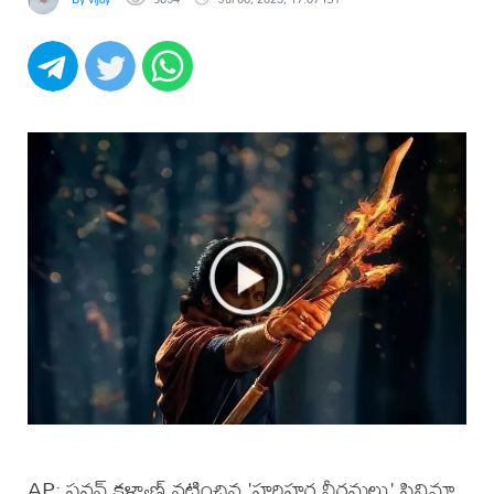
AP: పవన్ కళ్యాణ్ నటించిన 'హరిహర వీరమల్లు' సినిమా