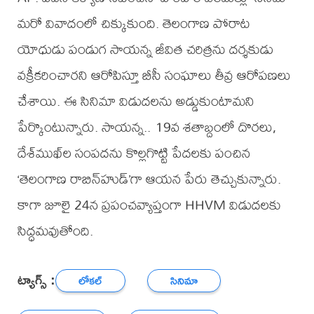
మరో వివాదంలో చిక్కుకుంది. తెలంగాణ పోరాట
యోధుడు పండుగ సాయన్న జీవిత చరిత్రను దర్శకుడు
వక్రీకరించారని ఆరోపిస్తూ బీసీ సంఘాలు తీవ్ర ఆరోపణలు
చేశాయి. ఈ సినిమా విడుదలను అడ్డుకుంటామని
పేర్కొంటున్నారు. సాయన్న.. 19వ శతాబ్దంలో దొరలు,
దేశ్‌ముఖ్‌ల సంపదను కొల్లగొట్టి పేదలకు పంచిన
‘తెలంగాణ రాబిన్‌హుడ్’గా ఆయన పేరు తెచ్చుకున్నారు.
కాగా జూలై 24న ప్రపంచవ్యాప్తంగా HHVM విడుదలకు
సిద్ధమవుతోంది.
ట్యాగ్స్ :
లోకల్
సినిమా