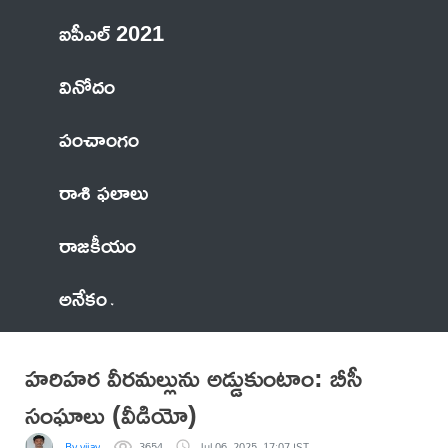
ఐపీఎల్ 2021
వినోదం
పంచాంగం
రాశి ఫలాలు
రాజకీయం
అనేకం
హరిహర వీరమల్లును అడ్డుకుంటాం: బీసీ
సంఘాలు (వీడియో)
By vijay
3654
Jul 06, 2025, 17:07 IST