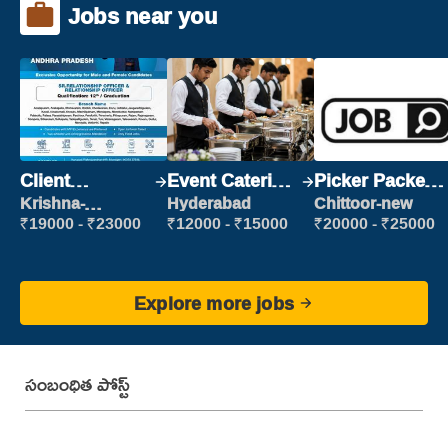
Jobs near you
Client
Event Catering
Picker Packer
Relationship
Staff
(Picking &
Krishna-
Hyderabad
Chittoor-new
vijayawada
Executive
Packing)
₹19000 - ₹23000
₹12000 - ₹15000
₹20000 - ₹25000
Explore more jobs
సంబంధిత పోస్ట్