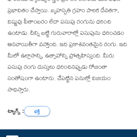
ప్రభావితం చేస్తాయి. బృహస్పతి గ్రహం పాలక దేవతగా,
విష్ణువు పీతాంబరం లేదా పసుపు రంగును ధరించి
ఉంటాడు. దీన్ని బట్టి గురువారాల్లో పసుపును ధరించడం
ఆనవాయితీగా వస్తోంది. ఇది ప్రకాశవంతమైన రంగు. ఇది
మీలో ఉల్లాసాన్ని, ఉత్సాహాన్ని ప్రోత్సహిస్తుంది. మీరు
పసుపు రంగు దుస్తులు ధరించినప్పుడు రోజంతా
సంతోషంగా ఉంటారు. చేపట్టిన పనుల్లో విజయం
సాధిస్తారు.
ట్యాగ్స్ :
భక్తి