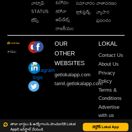
వినోదం
వాట్సాప్
సమాచారం
వాతావరణం
STATUS
కరోనా
క్లాసిఫైడ్స్
వ్యాపార
అప్‌డేట్స్
టిప్స్
ప్రపంచం
రాజకీయం
OUR
LOKAL
OTHER
Contact Us
WEBSITES
About Us
Privacy
getlokalapp.com
Policy
tamil.getlokalapp.com
Terms &
Conditions
Advertise
with us
Sitemap
తాజా వార్తలు & ఉద్యోగాలను పొందడానికి Lokal
డౌన్లోడ్ Lokal App
Appని ఇన్‌స్టాల్ చేయండి
This material may not be published, transmitted, rewritten or redistributed. © 2020 Lokal App. All rights reserved.