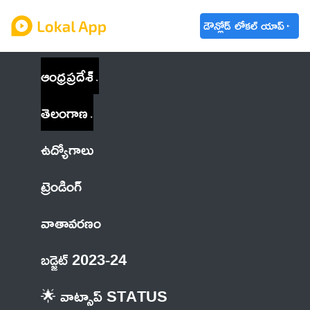
డౌన్లోడ్ లోకల్ యాప్
ఆంధ్రప్రదేశ్
తెలంగాణ
ఉద్యోగాలు
ట్రెండింగ్
వాతావరణం
బడ్జెట్ 2023-24
🌟 వాట్సాప్ STATUS