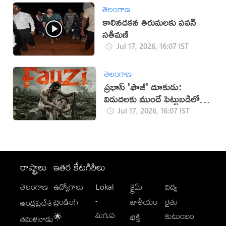
తెలంగాణ
కాలినడకన తిరుమలకు పవన్‌
సతీమణి
Jul 17, 2026, 16:07 IST
తెలంగాణ
ప్రభాస్ 'ఫౌజీ' దూకుడు:
విడుదలకు ముందే పెట్టుబడిలో
సగం రికవరీ!
Jul 17, 2026, 16:07 IST
రాష్ట్రాలు
ఇతర కేటగిరీలు
తెలంగాణ
ఉద్యోగాలు
Lokal
క్రైమ్
విద్య
-
ట్రెండింగ్
జాతీయం
రైతు
ఆంధ్రప్రదేశ్
మగువ
కుటుంబం
🌟
భక్తి
తమిళనాడు