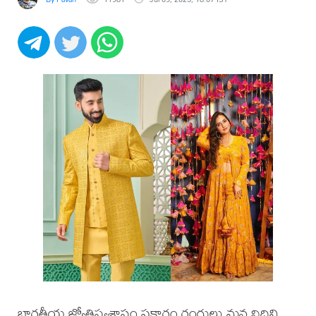
భారతీయ జ్యోతిష్యశాస్త్రం ప్రకారం రంగులు మన విధిని