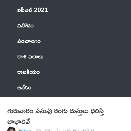
ఐపీఎల్ 2021
వినోదం
పంచాంగం
రాశి ఫలాలు
రాజకీయం
అనేకం
గురువారం పసుపు రంగు దుస్తులు ధరిస్తే
లాభాలివే
By Pavan
11981
Jul 09, 2025, 18:07 IST