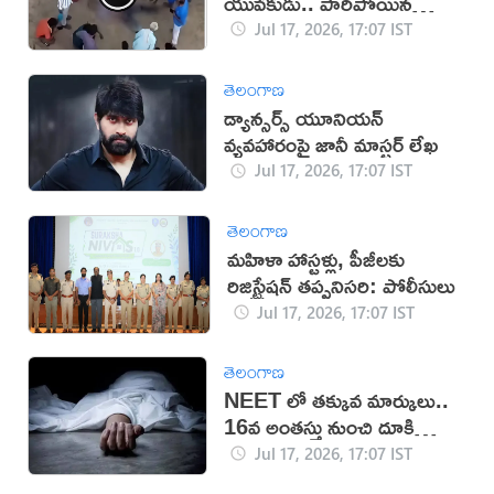
యువకుడు.. పారిపోయిన
యువతి!
Jul 17, 2026, 17:07 IST
తెలంగాణ
డ్యాన్సర్స్ యూనియన్
వ్యవహారంపై జానీ మాస్టర్ లేఖ
Jul 17, 2026, 17:07 IST
తెలంగాణ
మహిళా హాస్టళ్లు, పీజీలకు
రిజిస్ట్రేషన్ తప్పనిసరి: పోలీసులు
Jul 17, 2026, 17:07 IST
తెలంగాణ
NEET లో తక్కువ మార్కులు..
16వ అంతస్తు నుంచి దూకి
ఆత్మహత్య
Jul 17, 2026, 17:07 IST