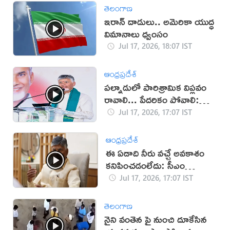
తెలంగాణ
ఇరాన్‌ దాడులు.. అమెరికా యుద్ధ
విమానాలు ధ్వంసం
Jul 17, 2026, 18:07 IST
ఆంధ్రప్రదేశ్
పల్నాడులో పారిశ్రామిక విప్లవం
రావాలి... పేదరికం పోవాలి:
చంద్రబాబు
Jul 17, 2026, 17:07 IST
ఆంధ్రప్రదేశ్
ఈ ఏడాది నీరు వచ్చే అవకాశం
కనిపించడంలేదు: సీఎం
చంద్రబాబు
Jul 17, 2026, 17:07 IST
తెలంగాణ
నైని వంతెన పై నుంచి దూకేసిన