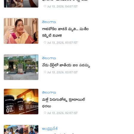
Jul 13, 2026, 04:07 IST
తెలంగాణ
గానకోకిల జానకి మృతి.. సుశీల
కన్నీటి నివాళి
Jul 13, 2026, 03:07 IST
తెలంగాణ
నేడు ఢిల్లీలో జాతీయ జల సదస్సు
Jul 13, 2026, 03:07 IST
తెలంగాణ
మళ్లీ పెరుగుతోన్న క్రూడాయిల్
ధరలు
Jul 13, 2026, 02:07 IST
ఆంధ్రప్రదేశ్