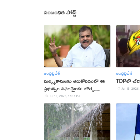
సంబంధిత పోస్ట్
ఆంధ్రప్రదేశ్
ఆంధ్రప్రదేశ్
మత్స్యకారులను ఆదుకోవడంలో ఈ
TDPలో చేరిన
ప్రభుత్వం విఫలమైంది: బొత్స
Jul 13, 2026,
సత్యనారాయణ
Jul 13, 2026, 17:07 IST