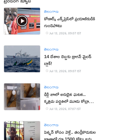
ట్రెండింగ్ న్యూస్
తెలంగాణ
కోణార్క్ ఎక్స్‌ప్రెస్‌లో ప్రయాణికుడికి
గుండెపోటు
Jul 13, 2026, 09:07 IST
తెలంగాణ
14 దేశాల దెబ్బకు డ్రాగన్ మైండ్
బ్లాక్!
Jul 13, 2026, 09:07 IST
తెలంగాణ
ఢిల్లీ జూలో అరుదైన ఘటన..
కృత్రిమ పద్ధతిలో మూడు కోబ్రా
పిల్లల జననం
Jul 13, 2026, 07:07 IST
తెలంగాణ
పెన్షన్‌ కోసం వెళ్తే.. తండ్రీకొడుకుల
ఖాతాలో రూ.1500 కోట్లు జమ