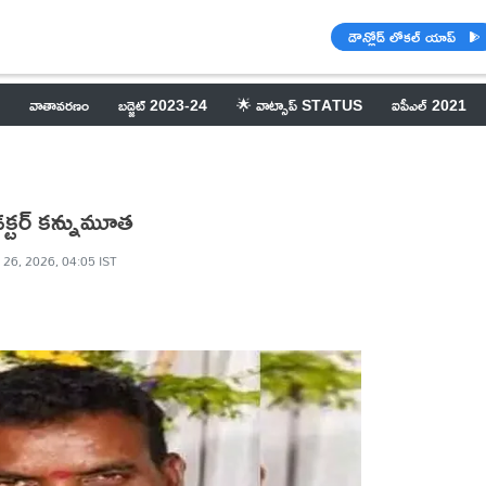
డౌన్లోడ్ లోకల్ యాప్
వాతావరణం
బడ్జెట్ 2023-24
🌟 వాట్సాప్ STATUS
ఐపీఎల్ 2021
ండక్టర్ కన్నుమూత
 26, 2026, 04:05 IST