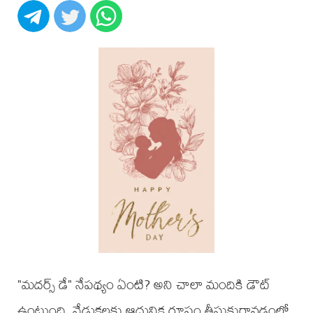
"మదర్స్ డే" నేపథ్యం ఏంటి? అని చాలా మందికి డౌట్
ఉంటుంది. వేడుకలకు ఆధునిక రూపం తీసుకురావడంలో