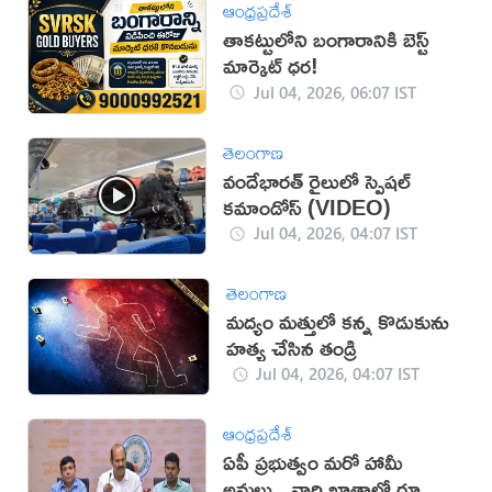
ఆంధ్రప్రదేశ్
తాకట్టులోని బంగారానికి బెస్ట్
మార్కెట్ ధర!
Jul 04, 2026, 06:07 IST
తెలంగాణ
వందేభారత్‌ రైలులో స్పెషల్
కమాండోస్ (VIDEO)
Jul 04, 2026, 04:07 IST
తెలంగాణ
మద్యం మత్తులో కన్న కొడుకును
హత్య చేసిన తండ్రి
Jul 04, 2026, 04:07 IST
ఆంధ్రప్రదేశ్
ఏపీ ప్రభుత్వం మరో హామీ
అమలు.. వారి ఖాతాల్లో రూ.10