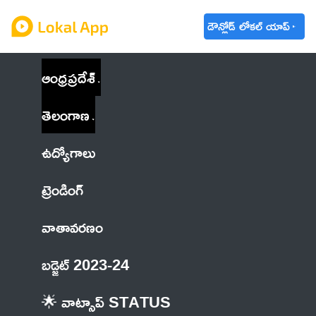
డౌన్లోడ్ లోకల్ యాప్
ఆంధ్రప్రదేశ్
తెలంగాణ
ఉద్యోగాలు
ట్రెండింగ్
వాతావరణం
బడ్జెట్ 2023-24
🌟 వాట్సాప్ STATUS