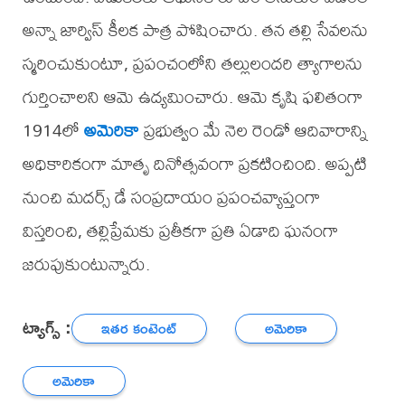
అన్నా జార్విస్ కీలక పాత్ర పోషించారు. తన తల్లి సేవలను
స్మరించుకుంటూ, ప్రపంచంలోని తల్లులందరి త్యాగాలను
గుర్తించాలని ఆమె ఉద్యమించారు. ఆమె కృషి ఫలితంగా
1914లో
అమెరికా
ప్రభుత్వం మే నెల రెండో ఆదివారాన్ని
అధికారికంగా మాతృ దినోత్సవంగా ప్రకటించింది. అప్పటి
నుంచి మదర్స్ డే సంప్రదాయం ప్రపంచవ్యాప్తంగా
విస్తరించి, తల్లిప్రేమకు ప్రతీకగా ప్రతి ఏడాది ఘనంగా
జరుపుకుంటున్నారు.
ట్యాగ్స్ :
ఇతర కంటెంట్
అమెరికా
అమెరికా