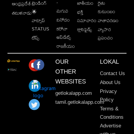
-
ట్రెండింగ్
జాతీయం
రైతు
ఆంధ్రప్రదేశ్
మగువ
కుటుంబం
🌟
భక్తి
తమిళనాడు
వినోదం
వాట్సాప్
సమాచారం
వాతావరణం
STATUS
కరోనా
క్లాసిఫైడ్స్
వ్యాపార
అప్‌డేట్స్
టిప్స్
ప్రపంచం
రాజకీయం
OUR
LOKAL
OTHER
Contact Us
WEBSITES
About Us
Privacy
getlokalapp.com
Policy
tamil.getlokalapp.com
Terms &
Conditions
Advertise