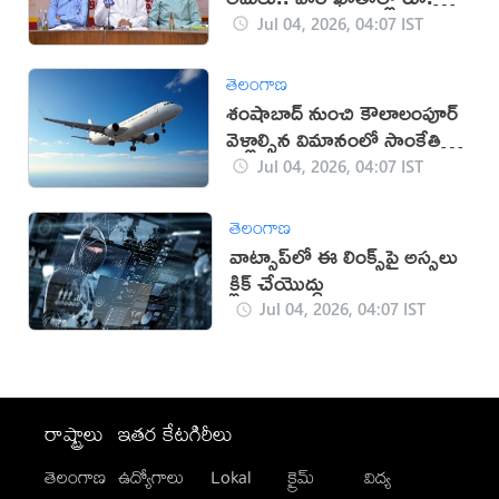
వేలు
Jul 04, 2026, 04:07 IST
తెలంగాణ
శంషాబాద్ నుంచి కౌలాలంపూర్
వెళ్లాల్సిన విమానంలో సాంకేతిక
లోపం
Jul 04, 2026, 04:07 IST
తెలంగాణ
వాట్సాప్‌లో ఈ లింక్స్‌పై అస్సలు
క్లిక్ చేయొద్దు
Jul 04, 2026, 04:07 IST
రాష్ట్రాలు
ఇతర కేటగిరీలు
తెలంగాణ
ఉద్యోగాలు
Lokal
క్రైమ్
విద్య