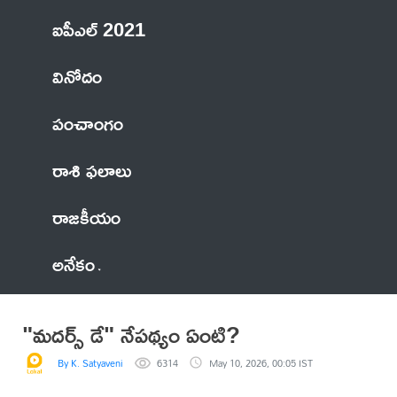
ఐపీఎల్ 2021
వినోదం
పంచాంగం
రాశి ఫలాలు
రాజకీయం
అనేకం
"మదర్స్ డే" నేపథ్యం ఏంటి?
By K. Satyaveni
6314
May 10, 2026, 00:05 IST