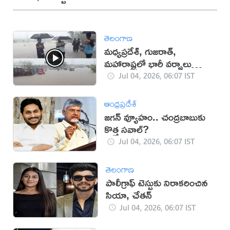
తెలంగాణ
మధ్యప్రదేశ్, గుజరాత్,
మహారాష్ట్రలో భారీ వర్షాలు
(వీడియో)
Jul 04, 2026, 06:07 IST
ఆంధ్రప్రదేశ్
జగన్ వ్యూహం.. చంద్రబాబుకు
కొత్త సవాల్?
Jul 04, 2026, 06:07 IST
తెలంగాణ
పాలీగ్రాఫ్ టెస్టుకు నిరాకరించిన
సియా, చేతన్
Jul 04, 2026, 06:07 IST