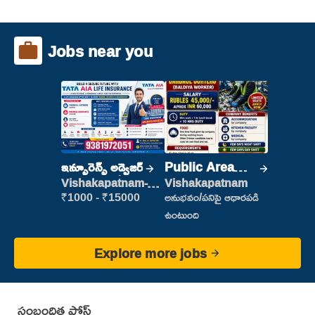
Jobs near you
ఇన్సూరెన్స్ అడ్వైజర్
Public Area
Cleaner
Vishakapatnam-
Vishakapatnam
new
₹1000 - ₹15000
అనుభవం/పనిపై ఆధారపడి
ఉంటుంది
Explore more jobs
సంబంధిత పోస్ట్