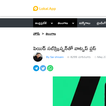
ఆంధ్రప్రదేశ్
తెలంగాణ
ఉద్యోగాలు
ట్రెండింగ్
హోమ్
తెలంగాణ
పెయిడ్‌ సబ్‌స్క్రిప్షన్‌తో వాట్సప్‌ ప్లస్‌
By Sai shivani
8299
చూసినవారు
May 27