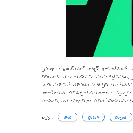
ప్రముఖ మెస్సేజింగ్ యాప్ వాట్సప్, భారతదేశంలో 'వాట్సప్ 
వినియోగదారులు యాప్ థీమ్‌లను మార్చుకోవడం, ప్రత
చాట్‌లను పిన్ చేసుకోవడం వంటి ప్రీమియం ఫీచర్
అలాగే ఒక నెల ఉచిత ట్రయల్ కూడా అందిస్తున్నారు
చూపవని, వారు యథావిధిగా ఉచిత సేవలను పొందవచ్చ
ట్యాగ్స్ :
లోకల్
ట్రెండింగ్
టెక్నాలజీ