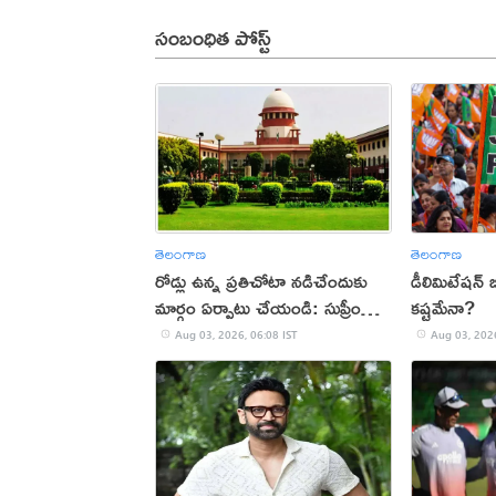
సంబంధిత పోస్ట్
తెలంగాణ
తెలంగాణ
రోడ్లు ఉన్న ప్రతిచోటా నడిచేందుకు
డీలిమిటేషన్ బి
మార్గం ఏర్పాటు చేయండి: సుప్రీం
కష్టమేనా?
కోర్టు
Aug 03, 2026, 06:08 IST
Aug 03, 2026