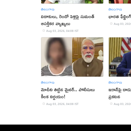
తెలంగాణ
తెలంగాణ
విడాకులు, రెండో పెళ్లిపై సుమంత్
భారత ఫీల్డింగ
ఆసక్తికర వ్యాఖ్యలు
Aug 03, 2026
Aug 03, 2026, 04:08 IST
తెలంగాణ
తెలంగాణ
మోదీని తిట్టిన మైనర్.. పోలీసులు
ఇరాన్‌పై దాడు
కీలక నిర్ణయం!
ప్రకటన
Aug 03, 2026, 04:08 IST
Aug 03, 2026