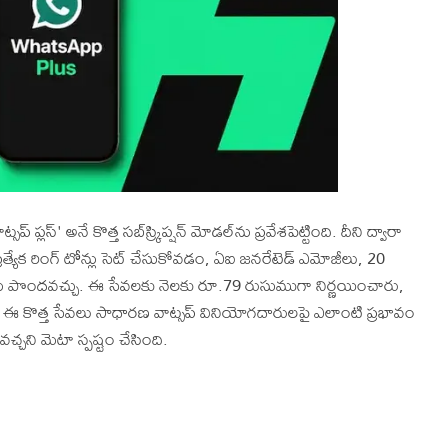
ప్లస్' అనే కొత్త సబ్‌స్క్రిప్షన్ మోడల్‌ను ప్రవేశపెట్టింది. దీని ద్వారా
్యేక రింగ్ టోన్లు సెట్ చేసుకోవడం, ఏఐ జనరేటెడ్ ఎమోజీలు, 20
లను పొందవచ్చు. ఈ సేవలకు నెలకు రూ.79 రుసుముగా నిర్ణయించారు,
. ఈ కొత్త సేవలు సాధారణ వాట్సప్ వినియోగదారులపై ఎలాంటి ప్రభావం
ని మెటా స్పష్టం చేసింది.