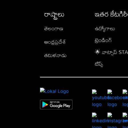
రాష్ట్రాలు
ఇతర కేటగిర
తెలంగాణ
ఉద్యోగాలు
ట్రెండింగ్
ఆంధ్రప్రదేశ్
🌟 వాట్సాప్ S
తమిళనాడు
టిప్స్