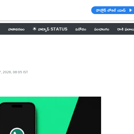
డౌన్లోడ్ లోకల్ యాప్
వాతావరణం
🌟 వాట్సాప్ STATUS
వినోదం
పంచాంగం
రాశి ఫలాల
, 2026, 08:05 IST