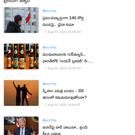
ట్రెండింగ్ న్యూస్
తెలంగాణ
ప్రపంచవ్యాప్తంగా 140 కోట్ల
మందిపై.. చైనా నిఘా
Aug 03, 2026, 05:08 IST
తెలంగాణ
మందుబాబులకు గుడ్‌న్యూస్..
భారత్‌లోకి ‘లయన్ బ్రూవరీ’ రీ-
ఎంట్రీ
Aug 03, 2026, 03:08 IST
తెలంగాణ
స్నేహం పవిత్ర బంధం - నేటి
తరంలో కనుమరుగవుతోందా?
Aug 02, 2026, 12:08 IST
తెలంగాణ
ఇరాన్‌పై దాడి వాయిదా.. ట్రంప్
కీలక ప్రకటన