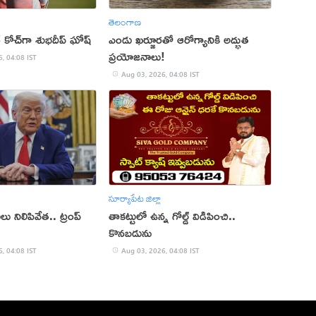
తెలంగాణ
్ కోచ్‌గా శుభదీప్‌ ఘోష్‌
ఎండు ఖర్జూరతో ఆరోగ్యానికి అద్భుత
ప్రయోజనాలు!
, 04:08 IST
Aug 03, 2026, 04:08 IST
సూర్యాపేట జిల్లా
లు నిలిపివేత.. ట్రంప్
తాకట్టులో ఉన్న గోల్డ్ విడిపించి..
కొనబడును
, 04:08 IST
Aug 03, 2026, 04:08 IST