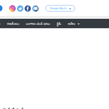
Telugu తెలుగు
ు
రాజకీయం
బంగారం-వెండి ధరలు
క్రైమ్
అనేకం