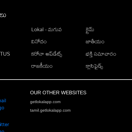
ీలు
Lokal - మగువ
క్రైమ్
వినోదం
జాతీయం
TATUS
కరోనా అప్‌డేట్స్
భక్తి సమాచారం
రాజకీయం
క్లాసిఫైడ్స్
OUR OTHER WEBSITES
getlokalapp.com
tamil.getlokalapp.com