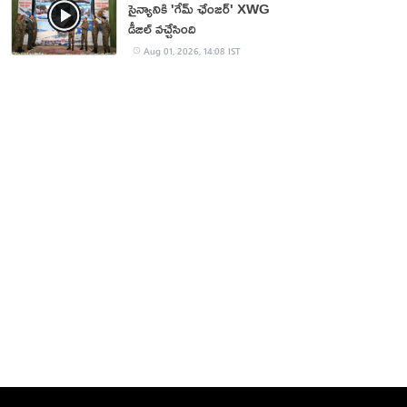
సైన్యానికి 'గేమ్ ఛేంజర్' XWG
డీజిల్ వచ్చేసింది
Aug 01, 2026, 14:08 IST