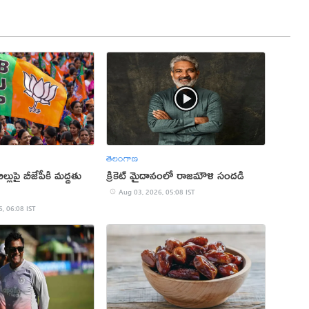
తెలంగాణ
ల్లుపై బీజేపీకి మద్దతు
క్రికెట్ మైదానంలో రాజమౌళి సందడి
Aug 03, 2026, 05:08 IST
, 06:08 IST