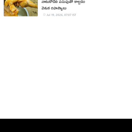
నాటుకోడిని పసుపుతో కాల్చడం
వెనుక రహస్యాలు
Jul 19, 2026, 07:07 IST