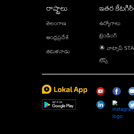
రాష్ట్రాలు
ఇతర కేటగిర
తెలంగాణ
ఉద్యోగాలు
ట్రెండింగ్
ఆంధ్రప్రదేశ్
🌟 వాట్సాప్ S
తమిళనాడు
టిప్స్