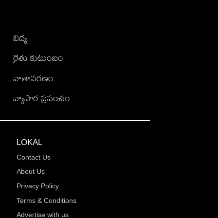
విద్య
రైతు కుటుంబం
వాతావరణం
వ్యాపార ప్రపంచం
LOKAL
Contact Us
About Us
Privacy Policy
Terms & Conditions
Advertise with us