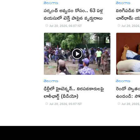
తెలంగాణ
తెలంగాణ
సర్పంచ్ అవ్వడం కోసం.. 63 ఏళ్ల
విరిగిపడిన 
వయసులో టెన్త్ పాసైన వృద్ధురాలు
చార్‌ధామ్ యా
Jul 20, 2026, 06:07 IST
Jul 20, 2026,
తెలంగాణ
తెలంగాణ
ఢిల్లీలో హైటెన్షన్.. నిరసనకారులపై
రెండో స్వాతంత
లాఠీఛార్జ్ (వీడియో)
ఉండండి: సోన
Jul 20, 2026, 05:07 IST
Jul 20, 2026,