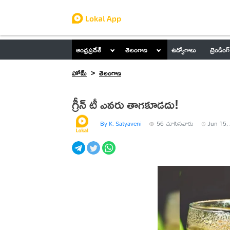
ఆంధ్రప్రదేశ్
తెలంగాణ
ఉద్యోగాలు
ట్రెండింగ్
హోమ్
తెలంగాణ
గ్రీన్ టీ ఎవరు తాగకూడదు!
By K. Satyaveni
56
చూసినవారు
Jun 15,